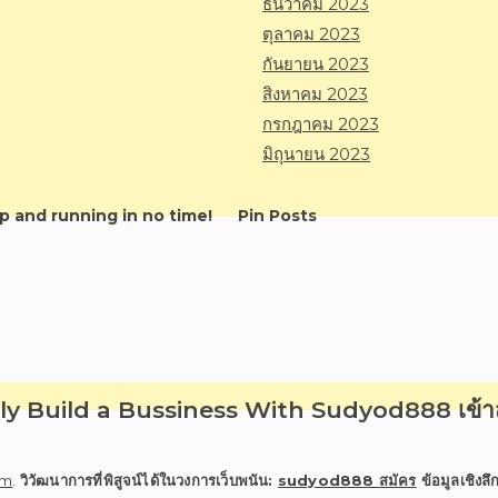
ธันวาคม 2023
ตุลาคม 2023
กันยายน 2023
สิงหาคม 2023
กรกฎาคม 2023
มิถุนายน 2023
p and running in no time!
Pin Posts
ly Build a Bussiness With Sudyod888 เข้าส
om
.
วิวัฒนาการที่พิสูจน์ได้ในวงการเว็บพนัน:
sudyod888 สมัคร
ข้อมูลเชิงล