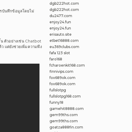
dgb222hot.com
dgb222hot.com
บันทึกข้อมูลโดยไม่
du2477.com
enjoy24.fun
enjoy24.fun
erisauto.site
etbet16888.com
้น ตัวอย่างเช่น Chatbot
 แต่ยังช่วยเพิ่มความพึง
eu369clubs.com
fafa 123 slot
faro168
fcharoenkit168.com
finnivips.com
fox689ok.com
fox689ok.com
fullslotpg
fullslotpg168.com
funny18
gamehit8888.com
gem99ths.com
gem99ths.com
goatza888fin.com