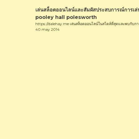
Skip
to
เล่นสล็อตออนไลน์และสัมผัสประสบการณ์การเล่นที
content
pooley hall polesworth
https://dalehay.me เล่นสล็อตออนไลน์ในสไตล์ที่สุดและพบกับการ
40 may 2014