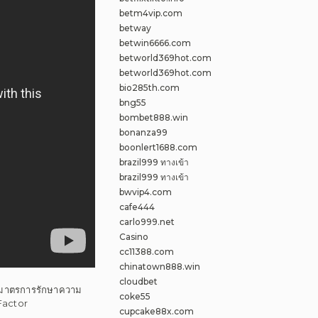
betm4vip.com
betway
betwin6666.com
betworld369hot.com
betworld369hot.com
bio285th.com
bng55
bombet888.win
bonanza99
boonlert1688.com
brazil999 ทางเข้า
brazil999 ทางเข้า
bwvip4.com
cafe444
carlo999.net
Casino
cc11388.com
chinatown888.win
cloudbet
ิ่มมาตรการรักษาความ
coke55
-Factor
cupcake88x.com