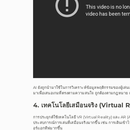
AI ยังถูกนำมาใช้ในการวิเคราะห์ข้อมูลพฤติกรรมของผู้เล่
มาเพื่อเสนอเกมที่ตรงตามความสนใจ ถูกต้องตามกฎหมาย แ
4. เทคโนโลยีเสมือนจริง (Virtua
การประยุกต์ใช้เทคโนโลยี VR (Virtual Reality) และ AR 
ประสบการณ์การเล่นที่เสมือนจริงมากขึ้น เช่น การเดินเ
อร์แอกทีฟมากขึ้น