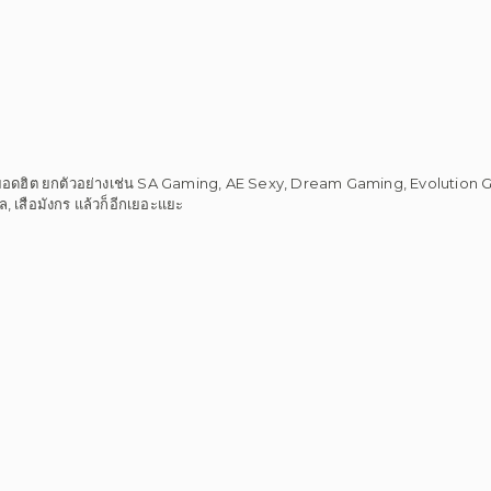
ยยอดฮิต ยกตัวอย่างเช่น SA Gaming, AE Sexy, Dream Gaming, Evolution G
ฮโล, เสือมังกร แล้วก็อีกเยอะแยะ