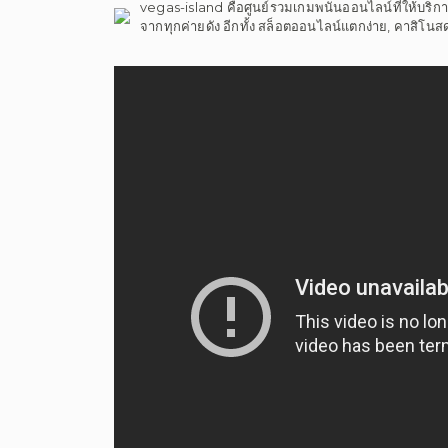
vegas-island คือศูนย์รวมเกมพนันออนไลน์ที่ให้บริก
จากทุกค่ายดัง อีกทั้ง สล็อตออนไลน์แตกง่าย, คาสิโน