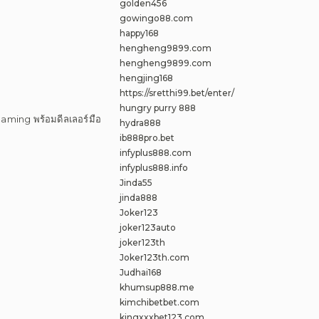
golden456
gowingo88.com
happy168
hengheng9899.com
hengheng9899.com
hengjing168
https://sretthi99.bet/enter/
hungry purry 888
aming พร้อมดีลเลอร์มือ
hydra888
ib888pro.bet
infyplus888.com
infyplus888.info
Jinda55
jinda888
Joker123
joker123auto
joker123th
Joker123th.com
Judhai168
khumsup888.me
kimchibetbet.com
kingxxxbet123.com