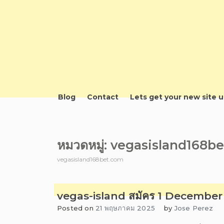
Blog
Contact
Lets get your new site u
หมวดหมู่:
vegasisland168b
vegasisland168bet.com
vegas-island สมัคร 1 December veg
Posted on
21 พฤษภาคม 2025
by
Jose Perez