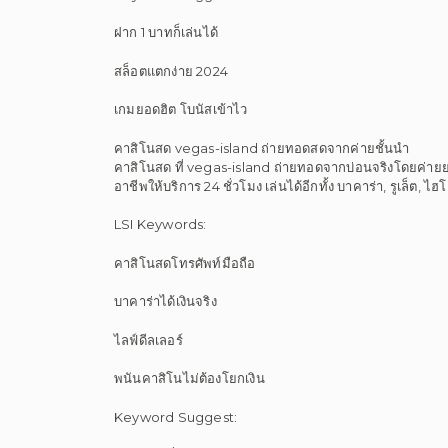
ฝาก 1 บาทก็เล่นได้
สล็อตแตกง่าย 2024
เกมยอดฮิต โบนัสเข้าไว
คาสิโนสด vegas-island ถ่ายทอดสดจากค่ายชั้นนำ
คาสิโนสด ที่ vegas-island ถ่ายทอดจากบ่อนจริงโดยค่า
อาชีพให้บริการ 24 ชั่วโมง เล่นได้อีกทั้ง บาคาร่า, รูเล็ต, ไ
LSI Keywords:
คาสิโนสดโทรศัพท์มือถือ
บาคาร่าได้เงินจริง
ไลฟ์ดีลเลอร์
พนันคาสิโนไม่ต้องโยกเงิน
Keyword Suggest: