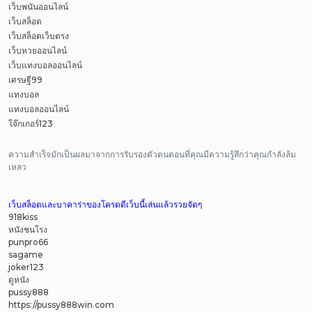
เว็บพนันออนไลน์
เว็บสล็อต
เว็บสล็อตเว็บตรง
เว็บหวยออนไลน์
เว็บแทงบอลออนไลน์
เศรษฐี99
แทงบอล
แทงบอลออนไลน์
โจ๊กเกอร์123
ความสำเร็จมักเป็นผลมาจากการรับรองตัวตนตอนที่คุณมีความรู้สึกว่าคุณกำลังล้ม
เหลว
เว็บสล็อตและบาคาร่าของโครตดีเว็บนี้เล่นแล้วรวยจัดๆ
918kiss
หนังชนโรง
punpro66
sagame
joker123
ดูหนัง
pussy888
https://pussy888win.com