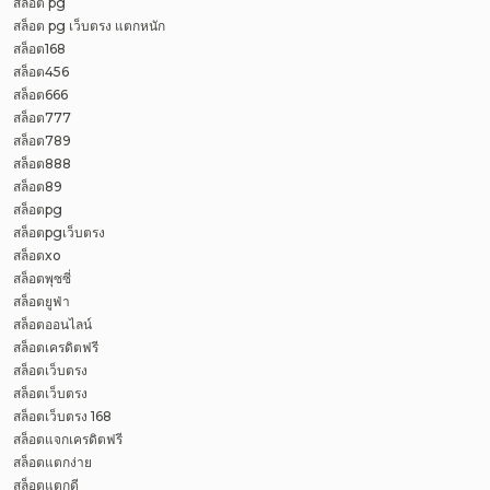
สล็อต pg
สล็อต pg เว็บตรง แตกหนัก
สล็อต168
สล็อต456
สล็อต666
สล็อต777
สล็อต789
สล็อต888
สล็อต89
สล็อตpg
สล็อตpgเว็บตรง
สล็อตxo
สล็อตพุซซี่
สล็อตยูฟ่า
สล็อตออนไลน์
สล็อตเครดิตฟรี
สล็อตเว็บตรง
สล็อตเว็บตรง
สล็อตเว็บตรง 168
สล็อตแจกเครดิตฟรี
สล็อตแตกง่าย
สล็อตแตกดี