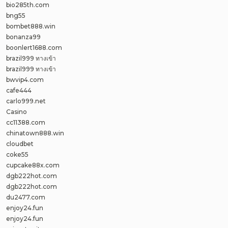
bio285th.com
bng55
bombet888.win
bonanza99
boonlert1688.com
brazil999 ทางเข้า
brazil999 ทางเข้า
bwvip4.com
cafe444
carlo999.net
Casino
cc11388.com
chinatown888.win
cloudbet
coke55
cupcake88x.com
dgb222hot.com
dgb222hot.com
du2477.com
enjoy24.fun
enjoy24.fun