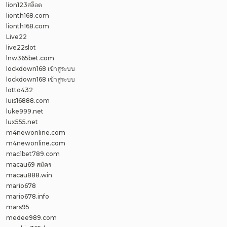
lion123สล็อต
lionth168.com
lionth168.com
Live22
live22slot
lnw365bet.com
lockdown168 เข้าสู่ระบบ
lockdown168 เข้าสู่ระบบ
lotto432
luis16888.com
luke999.net
lux555.net
m4newonline.com
m4newonline.com
mac1bet789.com
macau69 สมัคร
macau888.win
mario678
mario678.info
mars95
medee989.com