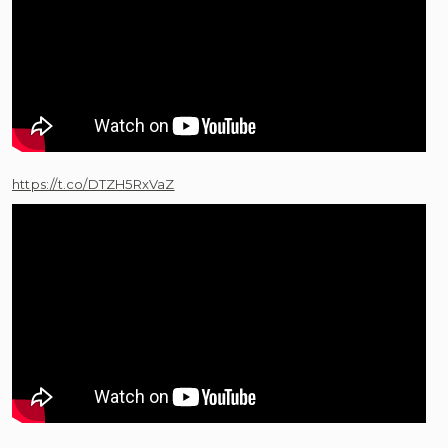
https://t.co/DTZH5RxVaZ