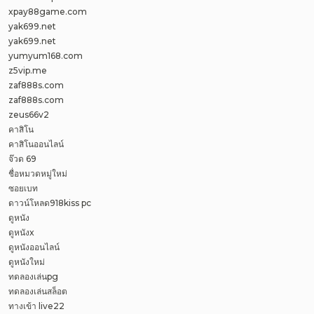
xpay88game.com
yak699.net
yak699.net
yumyum168.com
z5vip.me
zaf888s.com
zaf888s.com
zeus66v2
คาสิโน
คาสิโนออนไลน์
จ๊วด 69
ชื่อหมวดหมู่ใหม่
ซอยเบท
ดาวน์โหลด918kiss pc
ดูหนัง
ดูหนังx
ดูหนังออนไลน์
ดูหนังใหม่
ทดลองเล่นpg
ทดลองเล่นสล็อต
ทางเข้า live22