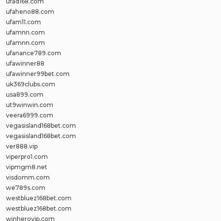
ufad168.com
ufaheno88.com
ufam11.com
ufamnn.com
ufamnn.com
ufanance789.com
ufawinner88
ufawinner99bet.com
uk369clubs.com
usa899.com
ut9winwin.com
veera6999.com
vegasisland168bet.com
vegasisland168bet.com
ver888.vip
viperpro1.com
vipmgm8.net
visdomm.com
we789s.com
westbluez168bet.com
westbluez168bet.com
winherovip.com