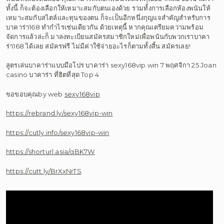
ทั้งนี้ ก็จะต้องเลือกให้เหมาะสมกับตนเองด้วย รวมทั้งการเลือกห้องพนันให้
เหมาะสมกับสไตล์และทุนของตน ก็จะเป็นอีกหนึ่งกุญแจสำคัญสำหรับการ
บาคาร่า168 ทำกำไรเช่นเดียวกัน ด้วยเหตุนี้ หากคุณเตรียมความพร้อม
จัดการแล้วล่ะก็ มาลงทะเบียนสมัครสมาชิกใหม่เพื่อพนันกับพวกเราบาคา
ร่า168 ได้เลย สมัครฟรี ไม่มีค่าใช้จ่ายอะไรก็ตามทั้งสิ้น สมัครเลย!
สูตรเล่นบาคาร่าแบบมือโปร บาคาร่า sexy168vip.win 7 พฤศจิกา 25 Joan
casino บาคาร่า ที่ฮิตที่สุด Top 4
ขอขอบคุณby web
sexy168vip
https://rebrand.ly/sexy168vip-win
https://cutly.info/sexy168vip-win
https://shorturl.asia/qBK7W
https://cutt.ly/BrXxNrTS