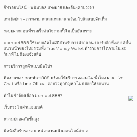
กีฬาออนไลน์ – พนันบอล แทงบาส และอื่นๆครบวงจร
เกมยิงปลา – ภาพงาม เล่นสนุกสนาน พร้อมโบนัสแบบจัดเต็ม
ระบบฝากถอนที่รวดเร็วทันใจรวมทั้งไม่เป็นอันตราย
bombet888 ใช้ระบบอัตโนมัติสำหรับการฝากถอน รองรับอีกทั้งแบงค์ชั้น
แนวหน้าของไทยรวมทั้ง TrueMoney Wallet ทำรายการได้ภายใน 30
วินาที ไม่ต้องแจ้งสลิป
การบริการลูกค้าแบบมือโปร
ทีมงานของ bombet888 พร้อมให้บริการตลอด 24 ชั่วโมง ผ่าน Live
Chat หรือ Line Official ตอบไวทุกปัญหา ไม่ปล่อยให้รอนาน
ทำไมจำต้องเลือก bombet888?
เว็บตรง ไม่ผ่านเอเย่นต์
ความปลอดภัยชั้นสูง
มีหนังสือรับรองจากหน่วยงานพนันออนไลน์สากล