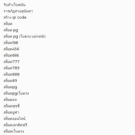
รับทำเว็บพนัน
ราชภัฏสวนสุนันทา
สร้าง qr code
สล็อต
สล็อต pg
สล็อต pg เว็บตรง แตกหนัก
สล็อต168
สล็อต456
สล็อต666
สล็อต777
สล็อต789
สล็อต888
สล็อต89
สล็อตpg
สล็อตpgเว็บตรง
สล็อตxo
สล็อตพุซซี่
สล็อตยูฟ่า
สล็อตออนไลน์
สล็อตเครดิตฟรี
สล็อตเว็บตรง