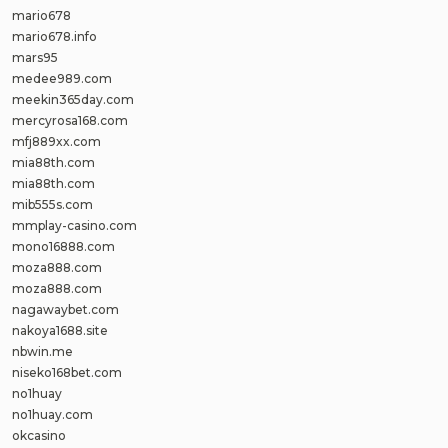
mario678
mario678.info
mars95
medee989.com
meekin365day.com
mercyrosa168.com
mfj889xx.com
mia88th.com
mia88th.com
mib555s.com
mmplay-casino.com
mono16888.com
moza888.com
moza888.com
nagawaybet.com
nakoya1688.site
nbwin.me
niseko168bet.com
no1huay
no1huay.com
okcasino