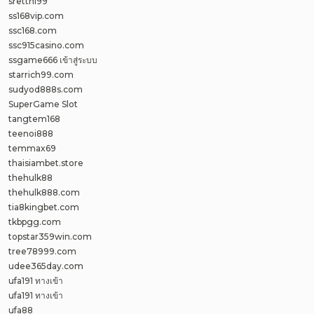
sretthi99
ss168vip.com
ssc168.com
ssc915casino.com
ssgame666 เข้าสู่ระบบ
starrich99.com
sudyod888s.com
SuperGame Slot
tangtem168
teenoi888
temmax69
thaisiambet.store
thehulk88
thehulk888.com
tia8kingbet.com
tkbpgg.com
topstar359win.com
tree78999.com
udee365day.com
ufa191 ทางเข้า
ufa191 ทางเข้า
ufa88