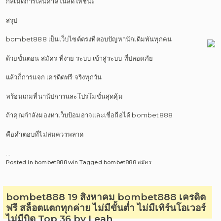
กลเม็ดการเล่นคาสิโนสดให้ชนะ
สรุป
bombet888 เป็นเว็บไซต์ตรงที่ตอบปัญหานักเดิมพันทุกคน
ด้วยขั้นตอน สมัคร ที่ง่าย ระบบ เข้าสู่ระบบ ที่ปลอดภัย
แล้วก็การแจก เครดิตฟรี จริงทุกวัน
พร้อมเกมที่นานัปการและโปรโมชั่นสุดคุ้ม
ถ้าคุณกำลังมองหาเว็บป้อมอาจและเชื่อถือได้ bombet888
คือคำตอบที่ไม่สมควรพลาด
…
Posted in
bombet888.win
Tagged
bombet888 สมัคร
bombet888 19 สิงหาคม bombet888 เครดิต
ฟรี สล็อตแตกทุกค่าย ไม่มีขั้นต่ำ ไม่มีเทิร์นโอเวอร์
ไม่มีบิด Top 36 by Leah