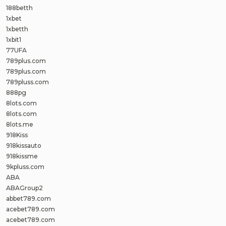
188betth
1xbet
1xbetth
1xbit1
77UFA
789plus.com
789plus.com
789pluss.com
888pg
8lots.com
8lots.com
8lots.me
918Kiss
918kissauto
918kissme
9kpluss.com
ABA
ABAGroup2
abbet789.com
acebet789.com
acebet789.com