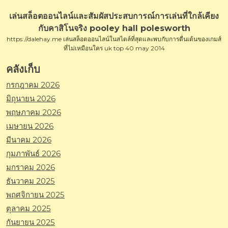
Skip
to
เล่นสล็อตออนไลน์และสัมผัสประสบการณ์การเล่นที่ใกล้เคียง
content
กับคาสิโนจริง pooley hall polesworth
https://dalehay.me เล่นสล็อตออนไลน์ในสไตล์ที่สุดและพบกับการตื่นเต้นของเกมส์
ที่ไม่เหมือนใคร uk top 40 may 2014
คลังเก็บ
กรกฎาคม 2026
มิถุนายน 2026
พฤษภาคม 2026
เมษายน 2026
มีนาคม 2026
กุมภาพันธ์ 2026
มกราคม 2026
ธันวาคม 2025
พฤศจิกายน 2025
ตุลาคม 2025
กันยายน 2025