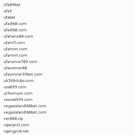
Ufa89bet
ufa9
ufabet
ufad168.com
ufad168.com
ufaheno88.com
ufam11.com
ufamnn.com
ufamnn.com
ufanance789.com
ufawinner88
ufawinner99bet.com
uk369clubs.com
usa899.com
ut9winwin.com
veera6999.com
vegasisland168bet.com
vegasisland168bet.com
ver888.vip
viperpro1.com
vipmgm8.net