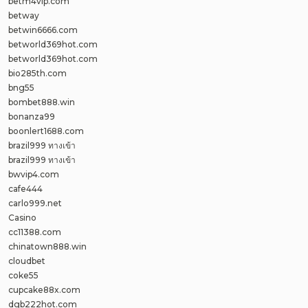
betm4vip.com
betway
betwin6666.com
betworld369hot.com
betworld369hot.com
bio285th.com
bng55
bombet888.win
bonanza99
boonlert1688.com
brazil999 ทางเข้า
brazil999 ทางเข้า
bwvip4.com
cafe444
carlo999.net
Casino
cc11388.com
chinatown888.win
cloudbet
coke55
cupcake88x.com
dgb222hot.com