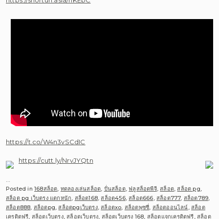
https://t.co/W4n3vSCdIC
https://cutt.ly/NrvJYQtn
…
Posted in
168สล็อต
,
ทดลองเล่นสล็อต
,
ปั่นสล็อต
,
ฟลูสล็อตพีจี
,
สล็อต
,
สล็อต pg
,
สล็อต pg เว็บตรง แตกหนัก
,
สล็อต168
,
สล็อต456
,
สล็อต666
,
สล็อต777
,
สล็อต789
,
สล็อต888
,
สล็อตpg
,
สล็อตpgเว็บตรง
,
สล็อตxo
,
สล็อตพุซซี่
,
สล็อตออนไลน์
,
สล็อต
เครดิตฟรี
,
สล็อตเว็บตรง
,
สล็อตเว็บตรง
,
สล็อตเว็บตรง 168
,
สล็อตแจกเครดิตฟรี
,
สล็อต