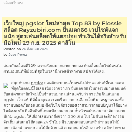
สล็อตเว็บตรง
เว็บใหญ่ pgslot ใหม่ล่าสุด Top 83 by Flossie
สล็อต Rayzubiri.com ปั่นแตก66 เวปไซต์แจก
หนัก สูตรเล่นสล็อตให้แตกบ่อย ทำเงินได้จริงสำหรับ
มือใหม่ 29 ก.ย. 2025 คาสิโน
Posted on
26 สิงหาคม 2025
by
Jose Perez
สนุกกับสล็อตที่ได้รับความนิยมมากมายก่ายกอง กับสล็อตเว็บไซต์ตรงไม่
ผ่านเอเย่นต์ที่เยี่ยมที่สุดในเวลานี้ ทางเข้าหาง่าย สมัครได้เลย!
สนุกกับเกม
pgslot
ยอดฮิตมากบนเว็บตรงไม่ผ่านเอเย่นต์ที่เหมาะสม
ที่สุดในตอนนี้ได้เลย เนื่องจากว่าเรา ปั่นแตก66 เว็บตรงไม่ผ่านเอเย่นต์
รับสมัครสมาชิกใหม่เป็นจำนวนมาก แน่ๆนะครับว่า การเริ่มต้นเล่นเกม
pgslot เว็บ แท้ ที่ดีนั้น คุณควรจะเริ่มจากการเลือกเว็บที่มาตรฐานรวมทั้ง
ความปลอดภัยก่อนเสมอ ซึ่งเว็บไซต์ตรงของเราสามารถตอบปัญหาได้อย่าง
ไม่ต้องสงสัย ถือลิขสิทธิ์เกมแท้จากค่ายเกมชั้นนำระดับนานาชาติมากมาย
มีเกม pgslot ให้เลือกเล่นมากยิ่งกว่า 1,000 เกม โปรโมชั่นและก็กิจกรรม
จัดเต็ม เล่นเกมได้ตลอด 24 ชั่วโมง มีระบบทดสอบเล่นฟรี ฝากถอนไม่มี
อย่างน้อยผ่านระบบออโต้อีกด้วย แล้วจะคอยอะไรอีกล่ะครับ คลิกปากทาง