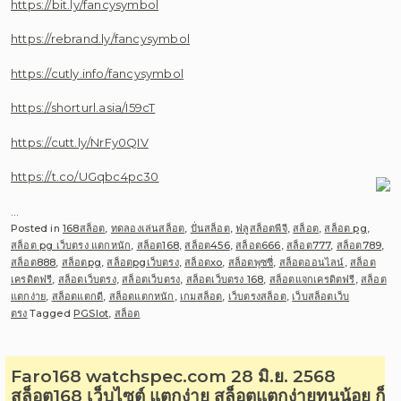
https://bit.ly/fancysymbol
https://rebrand.ly/fancysymbol
https://cutly.info/fancysymbol
https://shorturl.asia/I59cT
https://cutt.ly/NrFy0QIV
https://t.co/UGqbc4pc30
…
Posted in
168สล็อต
,
ทดลองเล่นสล็อต
,
ปั่นสล็อต
,
ฟลูสล็อตพีจี
,
สล็อต
,
สล็อต pg
,
สล็อต pg เว็บตรง แตกหนัก
,
สล็อต168
,
สล็อต456
,
สล็อต666
,
สล็อต777
,
สล็อต789
,
สล็อต888
,
สล็อตpg
,
สล็อตpgเว็บตรง
,
สล็อตxo
,
สล็อตพุซซี่
,
สล็อตออนไลน์
,
สล็อต
เครดิตฟรี
,
สล็อตเว็บตรง
,
สล็อตเว็บตรง
,
สล็อตเว็บตรง 168
,
สล็อตแจกเครดิตฟรี
,
สล็อต
แตกง่าย
,
สล็อตแตกดี
,
สล็อตแตกหนัก
,
เกมสล็อต
,
เว็บตรงสล็อต
,
เว็บสล็อตเว็บ
ตรง
Tagged
PGSlot
,
สล็อต
Faro168 watchspec.com 28 มิ.ย. 2568
สล็อต168 เว็บไซต์ แตกง่าย สล็อตแตกง่ายทุนน้อย ก็