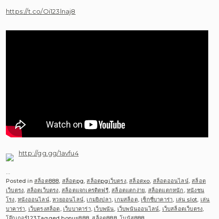
https://t.co/Oi123lnaj8
http://gg.gg/1avfu4
…
Posted in
สล็อต888
,
สล็อตpg
,
สล็อตpgเว็บตรง
,
สล็อตxo
,
สล็อตออนไลน์
,
สล็อต
เว็บตรง
,
สล็อตเว็บตรง
,
สล็อตแจกเครดิตฟรี
,
สล็อตแตกง่าย
,
สล็อตแตกหนัก
,
หนังชน
โรง
,
หนังออนไลน์
,
หวยออนไลน์
,
เกมยิงปลา
,
เกมสล็อต
,
เซ็กซี่บาคาร่า
,
เล่น slot
,
เล่น
บาคาร่า
,
เว็บตรงสล็อต
,
เว็บบาคาร่า
,
เว็บพนัน
,
เว็บพนันออนไลน์
,
เว็บสล็อตเว็บตรง
,
โจ๊กเกอร์123
Tagged
bonus888
,
สล็อต888
,
โบนัส888