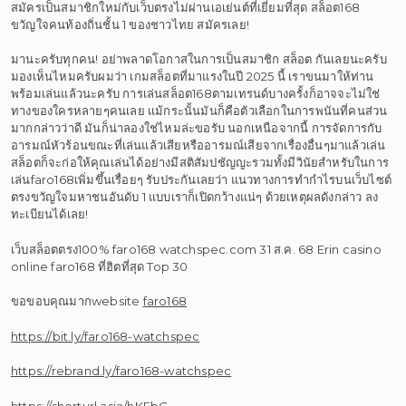
สมัครเป็นสมาชิกใหม่กับเว็บตรงไม่ผ่านเอเย่นต์ที่เยี่ยมที่สุด สล็อต168
ขวัญใจคนท้องถิ่นชั้น 1 ของชาวไทย สมัครเลย!
มานะครับทุกคน! อย่าพลาดโอกาสในการเป็นสมาชิก สล็อต กันเลยนะครับ
มองเห็นไหมครับผมว่า เกมสล็อตที่มาแรงในปี 2025 นี้ เราขนมาให้ท่าน
พร้อมเล่นแล้วนะครับ การเล่นสล็อต168ตามเทรนด์บางครั้งก็อาจจะไม่ใช่
ทางของใครหลายๆคนเลย แม้กระนั้นมันก็คือตัวเลือกในการพนันที่คนส่วน
มากกล่าวว่าดี มันก็น่าลองใช่ไหมล่ะขอรับ นอกเหนือจากนี้ การจัดการกับ
อารมณ์หัวร้อนขณะที่เล่นแล้วเสียหรืออารมณ์เสียจากเรื่องอื่นๆมาแล้วเล่น
สล็อตก็จะก่อให้คุณเล่นได้อย่างมีสติสัมปชัญญะรวมทั้งมีวินัยสำหรับในการ
เล่นfaro168เพิ่มขึ้นเรื่อยๆ รับประกันเลยว่า แนวทางการทำกำไรบนเว็บไซต์
ตรงขวัญใจมหาชนอันดับ 1 แบบเราก็เปิดกว้างแน่ๆ ด้วยเหตุผลดังกล่าว ลง
ทะเบียนได้เลย!
เว็บสล็อตตรง100% faro168 watchspec.com 31 ส.ค. 68 Erin casino
online faro168 ที่ฮิตที่สุด Top 30
ขอขอบคุณมากwebsite
faro168
https://bit.ly/faro168-watchspec
https://rebrand.ly/faro168-watchspec
https://shorturl.asia/hKEbC