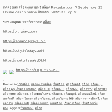
ทดลองเล่นสล็อตทุกค่ายฟรี สล็อต Rayzubiri.com 7 September 25
Flossie casino online ปั่นแตก66 แจกบ่อย Top 30
ขอขอบคุณมากreference
สล็อต
https://bit.ly/rayzubiri
https://rebrand.ly/rayzubiri
https://cutly.info/rayzubiri
https://shorturl.asia/syDbN
https://t.co/OQGMx6CzDL
…
Posted in
168สล็อต
,
ทดลองเล่นสล็อต
,
ปั่นสล็อต
,
ฟลูสล็อตพีจี
,
สล็อต
,
สล็อต pg
,
สล็อต pg เว็บตรง แตกหนัก
,
สล็อต168
,
สล็อต456
,
สล็อต666
,
สล็อต777
,
สล็อต789
,
สล็อต888
,
สล็อตpg
,
สล็อตpgเว็บตรง
,
สล็อตxo
,
สล็อตพุซซี่
,
สล็อตออนไลน์
,
สล็อต
เครดิตฟรี
,
สล็อตเว็บตรง
,
สล็อตเว็บตรง
,
สล็อตเว็บตรง 168
,
สล็อตแจกเครดิตฟรี
,
สล็อต
แตกง่าย
,
สล็อตแตกดี
,
สล็อตแตกหนัก
,
เกมสล็อต
,
เว็บตรงสล็อต
,
เว็บสล็อตเว็บ
ตรง
Tagged
ปั่นแตก66
,
สล็อต