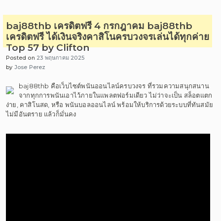
baj88thb เครดิตฟรี 4 กรกฎาคม baj88thb
เครดิตฟรี ได้เงินจริงคาสิโนครบวงจรเล่นได้ทุกค่าย
Top 57 by Clifton
Posted on
23 พฤษภาคม 2025
by
Jose Perez
baj88thb คือเว็บไซต์พนันออนไลน์ครบวงจร ที่รวมความสนุกสนาน
จากทุกการพนันเอาไว้ภายในแพลตฟอร์มเดียว ไม่ว่าจะเป็น สล็อตแตก
ง่าย, คาสิโนสด, หรือ พนันบอลออนไลน์ พร้อมให้บริการด้วยระบบที่ทันสมัย
ไม่มีอันตราย แล้วก็มั่นคง