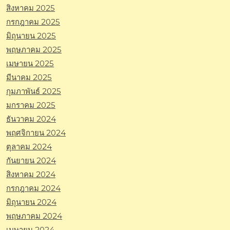
สิงหาคม 2025
กรกฎาคม 2025
มิถุนายน 2025
พฤษภาคม 2025
เมษายน 2025
มีนาคม 2025
กุมภาพันธ์ 2025
มกราคม 2025
ธันวาคม 2024
พฤศจิกายน 2024
ตุลาคม 2024
กันยายน 2024
สิงหาคม 2024
กรกฎาคม 2024
มิถุนายน 2024
พฤษภาคม 2024
เมษายน 2024