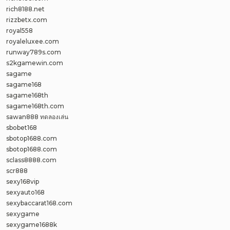
rich8188.net
rizzbetx.com
royal558
royaleluxee.com
runway789s.com
s2kgamewin.com
sagame
sagame168
sagame168th
sagame168th.com
sawan888 ทดลองเล่น
sbobet168
sbotop1688.com
sbotop1688.com
sclass8888.com
scr888
sexy168vip
sexyauto168
sexybaccarat168.com
sexygame
sexygame1688k