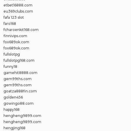
etbet16888.com
eu369clubs.com
fafa 123 slot
faro168
fcharoenkit168.com
finnivips.com
fox689ok.com
fox689ok.com
fullslotpg
fullslotpg168.com
funny18
gamehit8888.com
gem99ths.com
gem99ths.com
goatza888fin.com
golden456
gowingo88.com
happy168
hengheng9899.com
hengheng9899.com
hengjing168