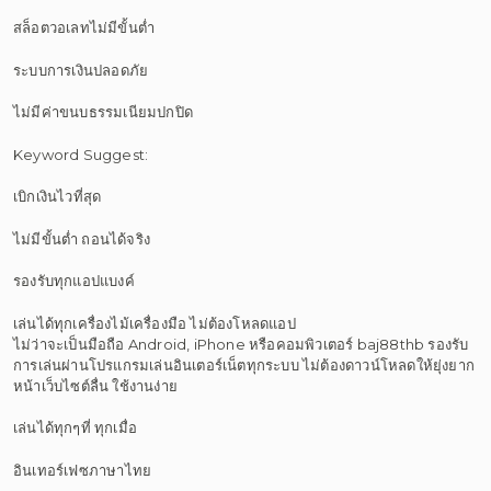
สล็อตวอเลทไม่มีขั้นต่ำ
ระบบการเงินปลอดภัย
ไม่มีค่าขนบธรรมเนียมปกปิด
Keyword Suggest:
เบิกเงินไวที่สุด
ไม่มีขั้นต่ำ ถอนได้จริง
รองรับทุกแอปแบงค์
เล่นได้ทุกเครื่องไม้เครื่องมือ ไม่ต้องโหลดแอป
ไม่ว่าจะเป็นมือถือ Android, iPhone หรือคอมพิวเตอร์ baj88thb รองรับ
การเล่นผ่านโปรแกรมเล่นอินเตอร์เน็ตทุกระบบ ไม่ต้องดาวน์โหลดให้ยุ่งยาก
หน้าเว็บไซต์ลื่น ใช้งานง่าย
เล่นได้ทุกๆที่ ทุกเมื่อ
อินเทอร์เฟซภาษาไทย