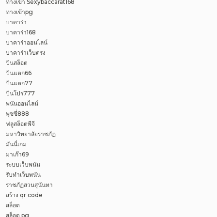
ทางเข้า Sexybaccarat168
ทางเข้าpg
บาคาร่า
บาคาร่า168
บาคาร่าออนไลน์
บาคาร่าเว็บตรง
ปั่นสล็อต
ปั่นแตก66
ปั่นแตก77
ปั่นโปร777
พนันออนไลน์
พุซซี่888
ฟลูสล็อตพีจี
มหาวิทยาลัยราชภัฏ
มันนี่เกม
มาเก๊า69
ระบบเว็บพนัน
รับทำเว็บพนัน
ราชภัฏสวนสุนันทา
สร้าง qr code
สล็อต
สล็อต pg