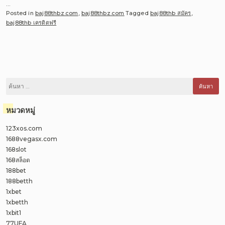
…
Posted in
baj88thbz.com
,
baj88thbz.com
Tagged
baj88thb สมัคร
,
baj88thb เครดิตฟรี
ค้นหา
สำหรับ:
หมวดหมู่
123xos.com
1688vegasx.com
168slot
168สล็อต
188bet
188betth
1xbet
1xbetth
1xbit1
77UFA