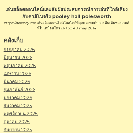
Skip
to
เล่นสล็อตออนไลน์และสัมผัสประสบการณ์การเล่นที่ใกล้เคียง
content
กับคาสิโนจริง pooley hall polesworth
https://dalehay.me เล่นสล็อตออนไลน์ในสไตล์ที่สุดและพบกับการตื่นเต้นของเกมส์
ที่ไม่เหมือนใคร uk top 40 may 2014
คลังเก็บ
กรกฎาคม 2026
มิถุนายน 2026
พฤษภาคม 2026
เมษายน 2026
มีนาคม 2026
กุมภาพันธ์ 2026
มกราคม 2026
ธันวาคม 2025
พฤศจิกายน 2025
ตุลาคม 2025
กันยายน 2025