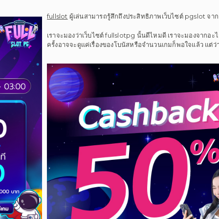
fullslot
ผู้เล่นสามารถรู้สึกถึงประสิทธิภาพเว็บไซต์ pgslot จา
เราจะมองว่าเว็บไซต์ fullslotpg นั้นดีไหมดี เราจะมองจากอะ
ครั้งอาจจะดูแค่เรื่องของโบนัสหรือจำนวนเกมก็พอใจแล้ว แต่ว่