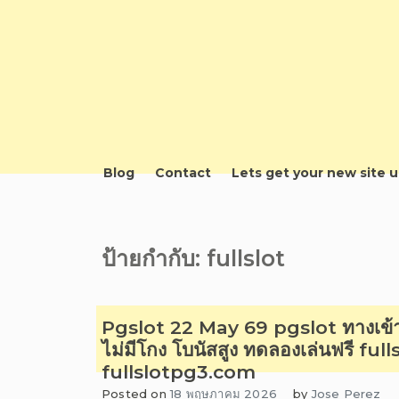
Blog
Contact
Lets get your new site u
ป้ายกำกับ:
fullslot
Pgslot 22 May 69 pgslot ทางเข้าสล
ไม่มีโกง โบนัสสูง ทดลองเล่นฟรี full
fullslotpg3.com
Posted on
18 พฤษภาคม 2026
by
Jose Perez