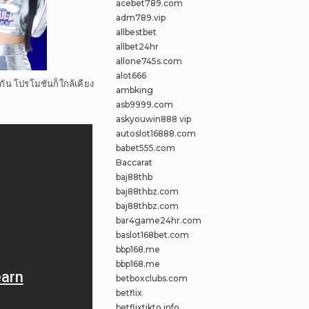
acebet789.com
adm789.vip
allbestbet
allbet24hr
allone745s.com
alot666
วกัน โปรโมชันก็ใกล้เคียง
ambking
asb9999.com
askyouwin888 vip
autoslot16888.com
babet555.com
Baccarat
baj88thb
baj88thbz.com
baj88thbz.com
bar4game24hr.com
baslot168bet.com
bbp168.me
bbp168.me
betboxclubs.com
betflix
betflixtikto.info