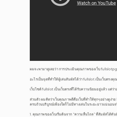
ผมจะพามาดูเลยว่า การประเมินคุณภาพของเว็บ fullslotpg 
อะไรเป็นจุดที่ทำให้ผู้เล่นสัมผัสได้ว่า fullslot เป็นเว็บตร
เว็บไซต์ fullslot เป็นเว็บตรงที่ได้รับความนิยมอยู่แล้ว แต่ว
ส่วนตัว ผมคิดว่าเว็บคุณภาพดีคือเว็บที่ทำให้ทุกๆอย่างดูง่
ครบถ้วนบริบูรณ์เพียงใดก็ไม่มีทางเล่นในระยะยาวแน่นอนจ
1. คุณภาพของเว็บเริ่มต้นจาก “ความลื่นไถล” ที่สัมผัสได้ทันท