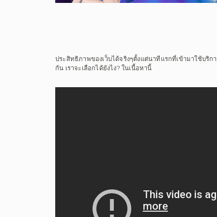
ประสิทธิภาพของเว็บได้จริงๆตั้งแต่นาทีแรกที่เข้ามาใช้บริกา
กัน เราจะเลือกได้ยังไง? ในเนื้อหานี้