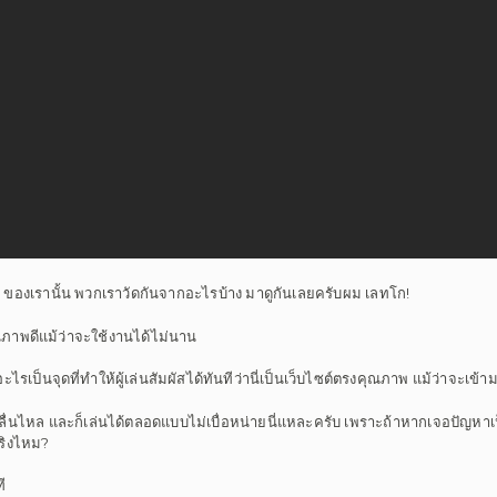
ของเรานั้น พวกเราวัดกันจากอะไรบ้าง มาดูกันเลยครับผม เลทโก!
งคุณภาพดีแม้ว่าจะใช้งานได้ไม่นาน
่าอะไรเป็นจุดที่ทำให้ผู้เล่นสัมผัสได้ทันทีว่านี่เป็นเว็บไซต์ตรงคุณภาพ แม้ว่าจะเข
าย ลื่นไหล และก็เล่นได้ตลอดแบบไม่เบื่อหน่ายนี่แหละครับ เพราะถ้าหากเจอปัญหาเป
ริงไหม?
ี