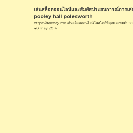
Skip
to
เล่นสล็อตออนไลน์และสัมผัสประสบการณ์การเล่นที
content
pooley hall polesworth
https://dalehay.me เล่นสล็อตออนไลน์ในสไตล์ที่สุดและพบกับการ
40 may 2014