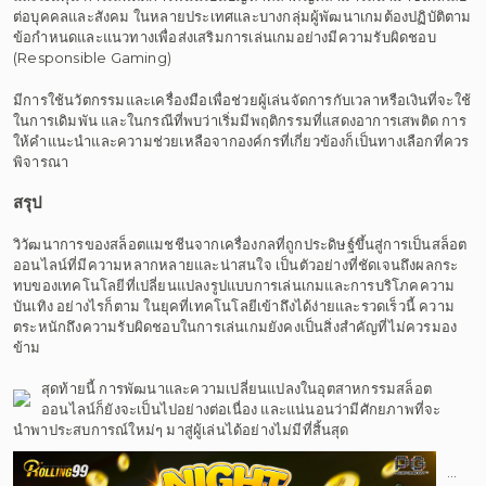
ต่อบุคคลและสังคม ในหลายประเทศและบางกลุ่มผู้พัฒนาเกมต้องปฏิบัติตาม
ข้อกำหนดและแนวทางเพื่อส่งเสริมการเล่นเกมอย่างมีความรับผิดชอบ
(Responsible Gaming)
มีการใช้นวัตกรรมและเครื่องมือเพื่อช่วยผู้เล่นจัดการกับเวลาหรือเงินที่จะใช้
ในการเดิมพัน และในกรณีที่พบว่าเริ่มมีพฤติกรรมที่แสดงอาการเสพติด การ
ให้คำแนะนำและความช่วยเหลือจากองค์กรที่เกี่ยวข้องก็เป็นทางเลือกที่ควร
พิจารณา
สรุป
วิวัฒนาการของสล็อตแมชชีนจากเครื่องกลที่ถูกประดิษฐ์ขึ้นสู่การเป็นสล็อต
ออนไลน์ที่มีความหลากหลายและน่าสนใจ เป็นตัวอย่างที่ชัดเจนถึงผลกระ
ทบของเทคโนโลยีที่เปลี่ยนแปลงรูปแบบการเล่นเกมและการบริโภคความ
บันเทิง อย่างไรก็ตาม ในยุคที่เทคโนโลยีเข้าถึงได้ง่ายและรวดเร็วนี้ ความ
ตระหนักถึงความรับผิดชอบในการเล่นเกมยังคงเป็นสิ่งสำคัญที่ไม่ควรมอง
ข้าม
สุดท้ายนี้ การพัฒนาและความเปลี่ยนแปลงในอุตสาหกรรมสล็อต
ออนไลน์ก็ยังจะเป็นไปอย่างต่อเนื่อง และแน่นอนว่ามีศักยภาพที่จะ
นำพาประสบการณ์ใหม่ๆ มาสู่ผู้เล่นได้อย่างไม่มีที่สิ้นสุด
…