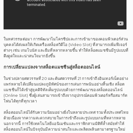
ในทศวรรษต่อมา การพัฒนาไมโครชิปและการเข้ามาของคอมพิวเตอร์ส่วน
บุคคลได้ส่งผลให้เกิดเครื่องสล็อตวิดีโอ (Video Slot) ที่สามารถเพิ่มฟีเจอร์
ต่างๆ เช่น เกมโบนัส และธีมที่หลากหลายขึ้น ทำให้สล็อตแมชชีนมีรูปแบบที่
ดึงดูดใจและน่าสนใจมากยิ่งขึ้น
การเปลี่ยนแปลงจากสล็อตแมชชีนสู่สล็อตออนไลน์
ในช่วงปลายศตวรรษที่ 20 และต้นศตวรรษที่ 21 การเข้าถึงอินเทอร์เน็ตอย่าง
แพร่หลายได้เปลี่ยนแปลงภูมิทัศน์ของการเล่นการพนันอย่างสิ้นเชิง สล็อต
แมชชีนก็ได้เข้าสู่ยุคดิจิทัลเต็มรูปแบบด้วยการพัฒนาของสล็อตออนไลน์
(Online Slot) ซึ่งผู้เล่นสามารถเข้าถึงจากอุปกรณ์คอมพิวเตอร์หรือสมาร์ท
โฟนได้ทุกที่ทุกเวลา
สล็อตออนไลน์ได้รับความนิยมอย่างยิ่งในหลายประเทศ รวมทั้งประเทศไทย
ด้วยเนื่องจากความสะดวกสบายในการเข้าถึงและรูปแบบเกมที่หลากหลาย
นอกจากนี้ การใช้เทคโนโลยีแอนิเมชันและกราฟิกสามมิติที่ล้ำสมัยทำให้
สล็อตออนไลน์ในปัจจุบันมีความน่าสนใจและเพลิดเพลินตามาตรฐานใหม่