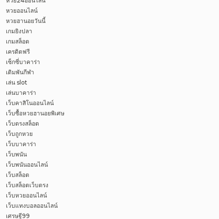
หวย24ออนไลน์
หวยออนไลน์
หวยฮานอยวันนี้
เกมยิงปลา
เกมสล็อต
เครดิตฟรี
เซ็กซี่บาคาร่า
เดิมพันกีฬา
เล่น slot
เล่นบาคาร่า
เว็บคาสิโนออนไลน์
เว็บซื้อหวยฮานอยพิเศษ
เว็บตรงสล็อต
เว็บถูกหวย
เว็บบาคาร่า
เว็บพนัน
เว็บพนันออนไลน์
เว็บสล็อต
เว็บสล็อตเว็บตรง
เว็บหวยออนไลน์
เว็บแทงบอลออนไลน์
เศรษฐี99