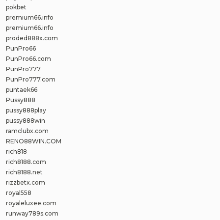
pokbet
premium66.info
premium66.info
proded888x.com
PunPro66
PunPro66.com
PunPro777
PunPro777.com
puntaek66
Pussy888
pussy888play
pussy888win
ramclubx.com
RENO88WIN.COM
rich818
rich8188.com
rich8188.net
rizzbetx.com
royal558
royaleluxee.com
runway789s.com