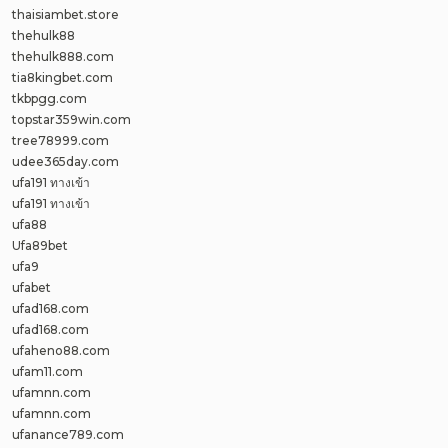
thaisiambet.store
thehulk88
thehulk888.com
tia8kingbet.com
tkbpgg.com
topstar359win.com
tree78999.com
udee365day.com
ufa191 ทางเข้า
ufa191 ทางเข้า
ufa88
Ufa89bet
ufa9
ufabet
ufad168.com
ufad168.com
ufaheno88.com
ufam11.com
ufamnn.com
ufamnn.com
ufanance789.com