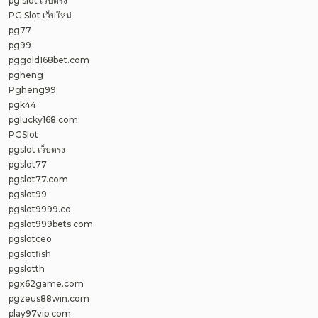
pg slot เว็บตรง
PG Slot เว็บใหม่
pg77
pg99
pggold168bet.com
pgheng
Pgheng99
pgk44
pglucky168.com
PGSlot
pgslot เว็บตรง
pgslot77
pgslot77.com
pgslot99
pgslot9999.co
pgslot999bets.com
pgslotceo
pgslotfish
pgslotth
pgx62game.com
pgzeus88win.com
play97vip.com