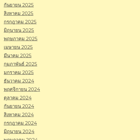
กันยายน 2025
สิงหาคม 2025
กรกฎาคม 2025
มิถุนายน 2025
พฤษภาคม 2025
เมษายน 2025
มีนาคม 2025
กุมภาพันธ์ 2025
มกราคม 2025
ธันวาคม 2024
พฤศจิกายน 2024
ตุลาคม 2024
กันยายน 2024
สิงหาคม 2024
กรกฎาคม 2024
มิถุนายน 2024
พฤษภาคม 2024