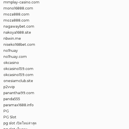
mmplay-casino.com
mono16888.com
moza888.com
moza888.com
nagawaybet.com
nakoya1688.site
nbwin.me
niseko168bet.com
no1huay
no1huay.com
okcasino
okcasino159.com
okcasino159.com
onesiamclub.site
p2vvip
pananthai99.com
panda555
paramax1688.info
PG
PG Slot
pg slot เปิดใหม่ล่าสุด