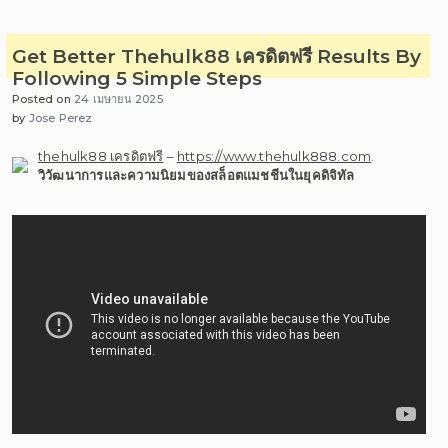
Get Better Thehulk88 เครดิตฟรี Results By
Following 5 Simple Steps
Posted on
24 เมษายน 2025
by
Jose Perez
thehulk88 เครดิตฟรี
–
https://www.thehulk888.com
.
วิวัฒนาการและความนิยมของสล็อตแมชชีนในยุคดิจิทัล