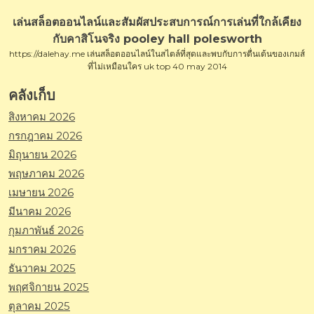
Skip
to
เล่นสล็อตออนไลน์และสัมผัสประสบการณ์การเล่นที่ใกล้เคียง
content
กับคาสิโนจริง pooley hall polesworth
https://dalehay.me เล่นสล็อตออนไลน์ในสไตล์ที่สุดและพบกับการตื่นเต้นของเกมส์
ที่ไม่เหมือนใคร uk top 40 may 2014
คลังเก็บ
สิงหาคม 2026
กรกฎาคม 2026
มิถุนายน 2026
พฤษภาคม 2026
เมษายน 2026
มีนาคม 2026
กุมภาพันธ์ 2026
มกราคม 2026
ธันวาคม 2025
พฤศจิกายน 2025
ตุลาคม 2025