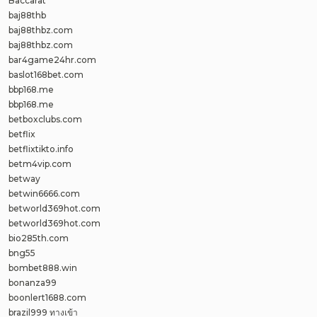
Baccarat
baj88thb
baj88thbz.com
baj88thbz.com
bar4game24hr.com
baslot168bet.com
bbp168.me
bbp168.me
betboxclubs.com
betflix
betflixtikto.info
betm4vip.com
betway
betwin6666.com
betworld369hot.com
betworld369hot.com
bio285th.com
bng55
bombet888.win
bonanza99
boonlert1688.com
brazil999 ทางเข้า