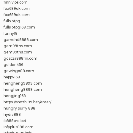
finnivips.com
fox689ok.com
fox689ok.com
fullslotpg
fullslotpg168.com
funny18
gamehit8888.com
gem99ths.com
gem99ths.com
goatza888fin.com
golden456
gowingo88.com
happy168
hengheng9899.com
hengheng9899.com
hengjing168
https://sretthi99.bet/enter/
hungry purry 888
hydra888
ib888pro.bet
infyplus888.com