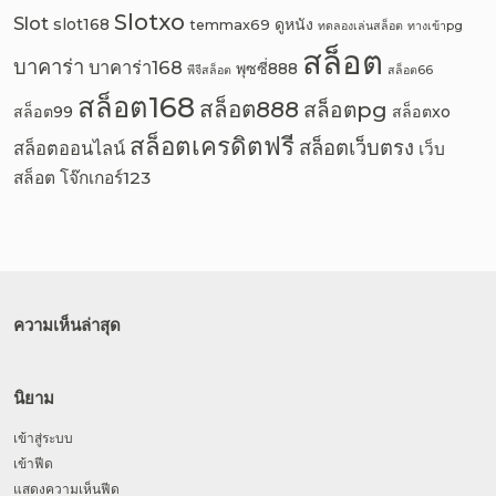
Slotxo
Slot
slot168
ดูหนัง
temmax69
ทดลองเล่นสล็อต
ทางเข้าpg
สล็อต
บาคาร่า
บาคาร่า168
พุซซี่888
พีจีสล็อต
สล็อต66
สล็อต168
สล็อต888
สล็อตpg
สล็อต99
สล็อตxo
สล็อตเครดิตฟรี
สล็อตเว็บตรง
สล็อตออนไลน์
เว็บ
สล็อต
โจ๊กเกอร์123
ความเห็นล่าสุด
นิยาม
เข้าสู่ระบบ
เข้าฟีด
แสดงความเห็นฟีด