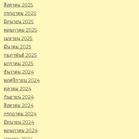
สิงหาคม 2025
กรกฎาคม 2025
มิถุนายน 2025
พฤษภาคม 2025
เมษายน 2025
มีนาคม 2025
กุมภาพันธ์ 2025
มกราคม 2025
ธันวาคม 2024
พฤศจิกายน 2024
ตุลาคม 2024
กันยายน 2024
สิงหาคม 2024
กรกฎาคม 2024
มิถุนายน 2024
พฤษภาคม 2024
เมษายน 2024