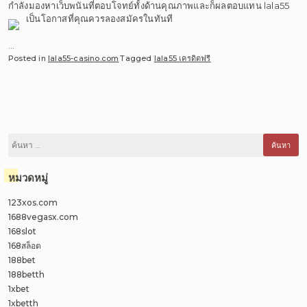
กำลังมองหาเว็บพนันที่ตอบโจทย์ทั้งด้านคุณภาพและก็ผลตอบแทน lala55
เป็นโอกาสที่คุณควรลองสมัครในทันที
…
Posted in
lala55-casino.com
Tagged
lala55 เครดิตฟรี
ค้นหา
สำหรับ:
หมวดหมู่
123xos.com
1688vegasx.com
168slot
168สล็อต
188bet
188betth
1xbet
1xbetth