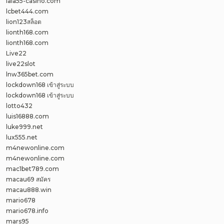
lala55-casino.com
lcbet444.com
lion123สล็อต
lionth168.com
lionth168.com
Live22
live22slot
lnw365bet.com
lockdown168 เข้าสู่ระบบ
lockdown168 เข้าสู่ระบบ
lotto432
luis16888.com
luke999.net
lux555.net
m4newonline.com
m4newonline.com
mac1bet789.com
macau69 สมัคร
macau888.win
mario678
mario678.info
mars95