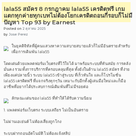
lala55 สมัคร 8 กรกฎาคม lala55 เครดิตฟรี เกม
แตกทุกค่ายทุกเบทไม่ต้องโยกเครดิตถอนกี่รอบก็ไม่มี
ปัญหา Top 93 by Earnest
Posted on
2 ตุลาคม 2025
by
Jose Perez
ในยุคดิจิทัลที่ผู้คนแสวงหาความสบายสบายแล้วก็ไม่มีอันตรายสำหรับ
เพื่อการเดิมพัน lala55
โดดเด่นด้วยแพลตฟอร์มเว็บตรงที่ไว้ใจได้ มาพร้อมระบบที่ทันสมัย การคลัง
มั่นคง รวมทั้งการบริการที่ครอบคลุมที่สุด ทั้งยังในด้าน lala55 สมัคร ที่ง่าย
เพียงแค่ปลายนิ้ว ระบบ lala55 เข้าสู่ระบบ ที่เร็วทันใจ และก็โปรโมชั่น
lala55 เครดิตฟรี ที่แจกจริงทุกๆวัน เหมาะกับอีกทั้งผู้เล่นมือใหม่และก็มือ
อาชีพที่อยากได้ประสบการณ์เดิมพันที่ไม่มีรอยต่อ
ลักษณะเด่นของ lala55 ที่ทำให้ได้รับความนิยม
1. แพลตฟอร์มเว็บตรง ระบบเสถียร ไม่เป็นอันตราย
ไม่ผ่านเอเย่นต์ ไม่ต้องเสี่ยงถูกโกง
ระบบฝากถอนอัตโนมัติ ไม่ต้องแจ้งสลิป