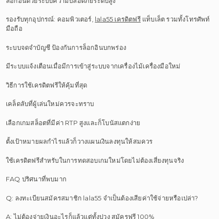
ล็อกอินด้วยระบบความปลอดภัยระดับสูง
รองรับทุกอุปกรณ์: คอมพิวเตอร์,
lala55 เครดิตฟรี
แท็บเล็ต รวมทั้งโทรศัพท์
มือถือ
ระบบจดจำบัญชี ป้องกันการล็อกอินบกพร่อง
มีระบบแจ้งเตือนเมื่อมีการเข้าสู่ระบบจากเครื่องไม้เครื่องมือใหม่
วิธีการใช้เครดิตฟรีให้คุ้มที่สุด
เคล็ดลับที่ผู้เล่นใหม่ควรจะทราบ
เลือกเกมสล็อตที่มีค่า RTP สูงและก็โบนัสแตกง่าย
ตั้งเป้าหมายผลกำไรแล้วก็วางแผนเงินลงทุนให้สมควร
ใช้เครดิตฟรีสำหรับในการทดสอบเกมใหม่โดยไม่ต้องเสี่ยงทุนจริง
FAQ ปริศนาที่พบมาก
Q: ลงทะเบียนสมัครสมาชิก lala55 จำเป็นต้องเสียค่าใช้จ่ายหรือเปล่า?
A: ไม่ต้องจ่ายเงินอะไรก็แล้วแต่ทั้งปวง สมัครฟรี 100%