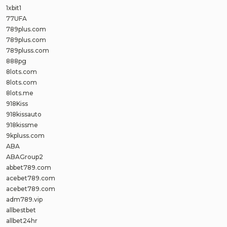
1xbit1
77UFA
789plus.com
789plus.com
789pluss.com
888pg
8lots.com
8lots.com
8lots.me
918Kiss
918kissauto
918kissme
9kpluss.com
ABA
ABAGroup2
abbet789.com
acebet789.com
acebet789.com
adm789.vip
allbestbet
allbet24hr