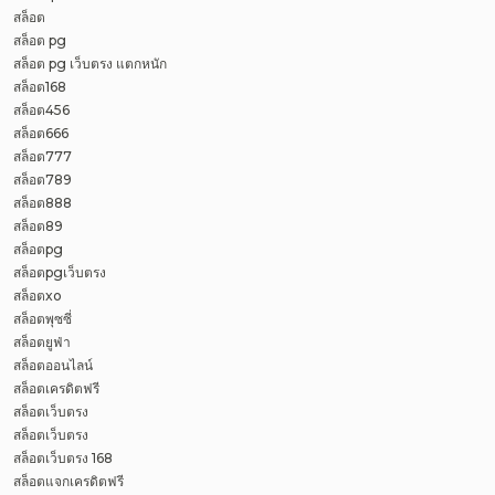
สล็อต
สล็อต pg
สล็อต pg เว็บตรง แตกหนัก
สล็อต168
สล็อต456
สล็อต666
สล็อต777
สล็อต789
สล็อต888
สล็อต89
สล็อตpg
สล็อตpgเว็บตรง
สล็อตxo
สล็อตพุซซี่
สล็อตยูฟ่า
สล็อตออนไลน์
สล็อตเครดิตฟรี
สล็อตเว็บตรง
สล็อตเว็บตรง
สล็อตเว็บตรง 168
สล็อตแจกเครดิตฟรี