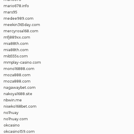
mario678.info
mars95
medee989.com
meekin365day.com
mercyrosa168.com
mfj889xx.com
mia88th.com
mia88th.com
mib555s.com
mmplay-casino.com
mono16888.com
moza888.com
moza888.com
nagawaybet.com
nakoya1688.site
nbwin.me
niseko168bet.com
no1huay
no1huay.com
okcasino
okcasino159.com