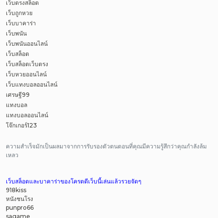
เว็บตรงสล็อต
เว็บถูกหวย
เว็บบาคาร่า
เว็บพนัน
เว็บพนันออนไลน์
เว็บสล็อต
เว็บสล็อตเว็บตรง
เว็บหวยออนไลน์
เว็บแทงบอลออนไลน์
เศรษฐี99
แทงบอล
แทงบอลออนไลน์
โจ๊กเกอร์123
ความสำเร็จมักเป็นผลมาจากการรับรองตัวตนตอนที่คุณมีความรู้สึกว่าคุณกำลังล้ม
เหลว
เว็บสล็อตและบาคาร่าของโครตดีเว็บนี้เล่นแล้วรวยจัดๆ
918kiss
หนังชนโรง
punpro66
sagame