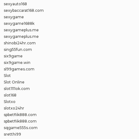
sexyauto168
sexybaccarat168.com
sexygame
sexygame1688k
sexygameplus.me
sexygameplus.me
shinobi24hr.com
sing55fun.com
six9game
six9game.win
sl99games.com
Slot
Slot Online
slot1111ok.com
slot168
Slotxo
slotxo24hr
spbetflik888.com
spbetflik888.com
sqgame555s.com
sretthi99