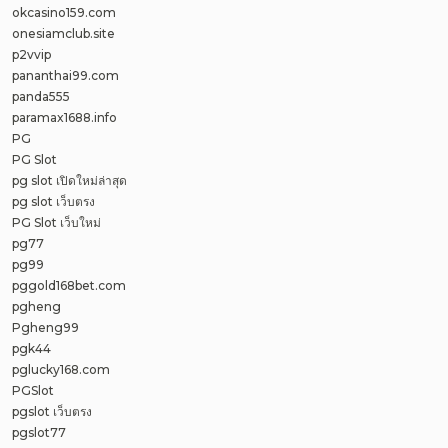
okcasino159.com
onesiamclub.site
p2vvip
pananthai99.com
panda555
paramax1688.info
PG
PG Slot
pg slot เปิดใหม่ล่าสุด
pg slot เว็บตรง
PG Slot เว็บใหม่
pg77
pg99
pggold168bet.com
pgheng
Pgheng99
pgk44
pglucky168.com
PGSlot
pgslot เว็บตรง
pgslot77