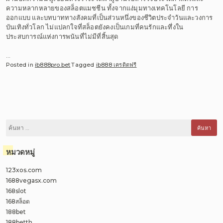
ความหลากหลายของสล็อตแมชชีน ทั้งจากแง่มุมทางเทคโนโลยี การ
ออกแบบ และบทบาททางสังคมที่เป็นส่วนหนึ่งของชีวิตประจำวันและวงการ
บันเทิงทั่วโลก ไม่แปลกใจที่สล็อตยังคงเป็นเกมที่คนรักและทึ่งใน
ประสบการณ์แห่งการพนันที่ไม่มีที่สิ้นสุด
…
Posted in
ib888pro.bet
Tagged
ib888 เครดิตฟรี
ค้นหา
สำหรับ:
หมวดหมู่
123xos.com
1688vegasx.com
168slot
168สล็อต
188bet
188betth