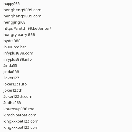
happy168
hengheng9899.com
hengheng9899.com
hengjing168
https://sretthi99.bet/enter/
hungry purry 888
hydra888
ib888pro.bet
infyplus888.com
infyplus888.info
Jinda55
jinda888
Joker123
joker123auto
joker123th
Joker123th.com
Judhai168
khumsup888.me
kimchibetbet.com
kingxxxbet123.com
kingxxxbet123.com