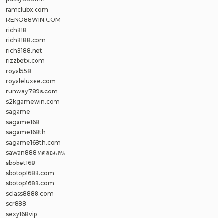
ramclubx.com
RENO88WIN.COM
rich818
rich8188.com
rich8188.net
rizzbetx.com
royal558
royaleluxee.com
runway789s.com
s2kgamewin.com
sagame
sagame168
sagame168th
sagame168th.com
sawan888 ทดลองเล่น
sbobet168
sbotop1688.com
sbotop1688.com
sclass8888.com
scr888
sexy168vip