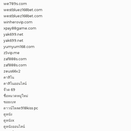
we789s.com
westbluez168bet.com
westbluez168bet.com
winherovip.com
xpay88game.com
yak699.net
yak699.net
yumyum168.com
z5vip.me
zaf888s.com
zaf888s.com
zeus66v2
คาสิโน
คาสิโนออนไลน์
จ๊วด 69
ชื่อหมวดหมู่ใหม่
ซอยเบท
ดาวน์โหลด918kiss pc
ดูหนัง
ดูหนังx
ดูหนังออนไลน์