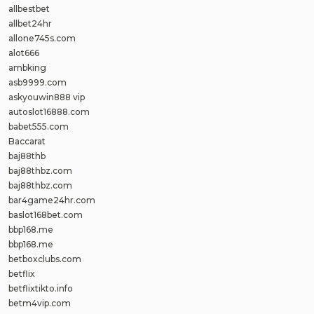
allbestbet
allbet24hr
allone745s.com
alot666
ambking
asb9999.com
askyouwin888 vip
autoslot16888.com
babet555.com
Baccarat
baj88thb
baj88thbz.com
baj88thbz.com
bar4game24hr.com
baslot168bet.com
bbp168.me
bbp168.me
betboxclubs.com
betflix
betflixtikto.info
betm4vip.com