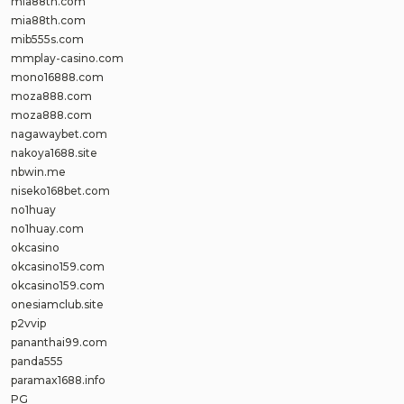
mia88th.com
mia88th.com
mib555s.com
mmplay-casino.com
mono16888.com
moza888.com
moza888.com
nagawaybet.com
nakoya1688.site
nbwin.me
niseko168bet.com
no1huay
no1huay.com
okcasino
okcasino159.com
okcasino159.com
onesiamclub.site
p2vvip
pananthai99.com
panda555
paramax1688.info
PG