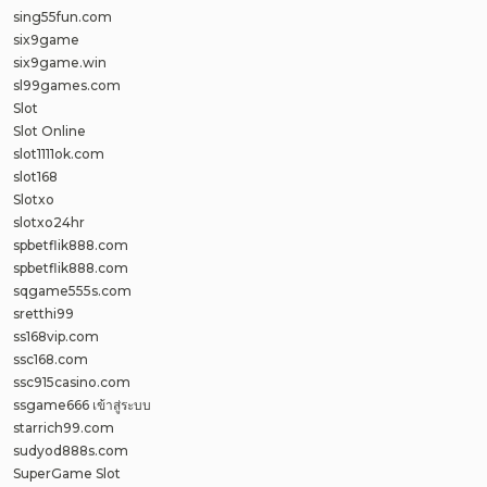
sing55fun.com
six9game
six9game.win
sl99games.com
Slot
Slot Online
slot1111ok.com
slot168
Slotxo
slotxo24hr
spbetflik888.com
spbetflik888.com
sqgame555s.com
sretthi99
ss168vip.com
ssc168.com
ssc915casino.com
ssgame666 เข้าสู่ระบบ
starrich99.com
sudyod888s.com
SuperGame Slot