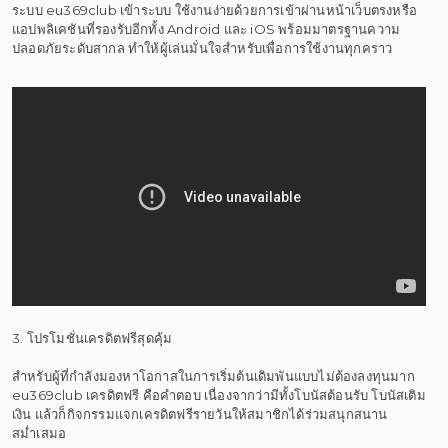
ระบบ eu369club เข้าระบบ ใช้งานง่ายด้วยการเข้าผ่านหน้าเว็บตรงหรือ
แอปพลิเคชันที่รองรับอีกทั้ง Android และ iOS พร้อมมาตรฐานความ
ปลอดภัยระดับสากล ทำให้ผู้เล่นมั่นใจสำหรับเพื่อการใช้งานทุกคราว
3. โปรโมชั่นเครดิตฟรีสุดคุ้ม
สำหรับผู้ที่กำลังมองหาโอกาสในการเริ่มต้นเดิมพันแบบไม่ต้องลงทุนมาก
eu369club เครดิตฟรี คือคำตอบ เนื่องจากว่ามีทั้งโบนัสต้อนรับ โบนัสเติม
เงิน แล้วก็กิจกรรมแจกเครดิตฟรีรายวันให้สมาชิกได้ร่วมสนุกสนาน
สม่ำเสมอ