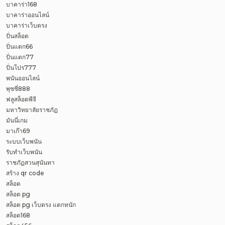
บาคาร่า168
บาคาร่าออนไลน์
บาคาร่าเว็บตรง
ปั่นสล็อต
ปั่นแตก66
ปั่นแตก77
ปั่นโปร777
พนันออนไลน์
พุซซี่888
ฟลูสล็อตพีจี
มหาวิทยาลัยราชภัฏ
มันนี่เกม
มาเก๊า69
ระบบเว็บพนัน
รับทำเว็บพนัน
ราชภัฏสวนสุนันทา
สร้าง qr code
สล็อต
สล็อต pg
สล็อต pg เว็บตรง แตกหนัก
สล็อต168