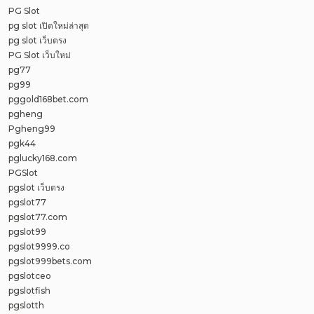
PG Slot
pg slot เปิดใหม่ล่าสุด
pg slot เว็บตรง
PG Slot เว็บใหม่
pg77
pg99
pggold168bet.com
pgheng
Pgheng99
pgk44
pglucky168.com
PGSlot
pgslot เว็บตรง
pgslot77
pgslot77.com
pgslot99
pgslot9999.co
pgslot999bets.com
pgslotceo
pgslotfish
pgslotth