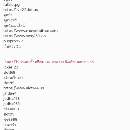
fullslotpg
https://live22slot.us
ดูหนัง
ดูหนังฟรี
ดูหนังออนไลน์
https://www.moviehdthai.com
https://www.sexy168.vip
punpro777
เว็บหวยเงิน
เว็บคาสิโนน่าเล่น ทั้ง
สล็อต
และ
บาคาร่า
ตึงจริงแตกบ่อยมาก
joker123
slot168
สล็อตเว็บตรง
slot99
https://www.alot666.us
jinda44
judhai168
judhai168
สล็อต888
slot99
พุซซี่888
บาคาร่า
slotxo