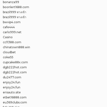
bonanza99
boonlert1688.com
brazil999 ทางเข้า
brazil999 ทางเข้า
bwvip4.com
cafe444
carlo999.net
Casino
cc11388.com
chinatown888.win
cloudbet
coke55
cupcake88x.com
dgb222hot.com
dgb222hot.com
du2477.com
enjoy24.fun
enjoy24.fun
erisauto.site
etbet16888.com
eu369clubs.com