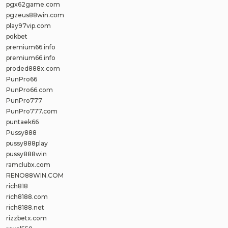
pgx62game.com
pgzeus88win.com
play97vip.com
pokbet
premium66.info
premium66.info
proded888x.com
PunPro66
PunPro66.com
PunPro777
PunPro777.com
puntaek66
Pussy888
pussy888play
pussy888win
ramclubx.com
RENO88WIN.COM
rich818
rich8188.com
rich8188.net
rizzbetx.com