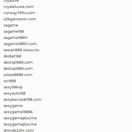
royal558
royaleluxee.com
runway789s.com
s2kgamewin.com
sagame
sagame168
sagame168th
sagame168th.com
sawan888 ทดลองเล่น
sbobet168
sbotop1688.com
sbotop1688.com
sclass8888.com
scr888
sexy168vip
sexyauto168
sexybaccarat168.com
sexygame
sexygame1688k
sexygameplus.me
sexygameplus.me
shinobi24hr.com