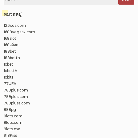
สำหรับ:
หมวดหมู่
123xos.com
1688vegasx.com
168slot
168สล็อต
188bet
188betth
1xbet
1xbetth
1xbit1
77UFA
789plus.com
789plus.com
789pluss.com
888pg
8lots.com
8lots.com
8lots.me
918Kiss