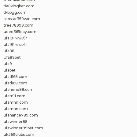
tia8kingbet.com
tkbpgg.com
topstar359win.com
tree78999.com
udee365day.com
ufa191 ทางเข้า
ufa191 ทางเข้า
ufa88
Ufa89bet
ufa9
ufabet
ufad168.com
ufad168.com
ufaheno88.com
ufam11.com
ufamnn.com
ufamnn.com
ufanance789.com
ufawinner88
ufawinner99bet.com
uk369clubs.com