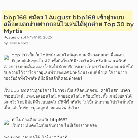
bbp168 สมัคร 1 August bbp168 เข้าสู่ระบบ
สล็อตแตกง่ายฝากถอนไวเล่นได้ทุกค่าย Top 30 by
Myrtis
Posted on
31 พฤษภาคม 2025
by
Jose Perez
bbp168 เป็นเว็บไซต์พนันออนไลน์คุณภาพ ที่วางแบบมาเพื่อตอบ
ปัญหาผู้เล่นทุกสไตล์ อีกทั้งมือใหม่ที่พึ่งจะเริ่มต้น หรือนักเล่นพนันที่
ต้องการระบบมั่นคงและโปร่งใส ด้วยบริการแบบ เว็บตรงไม่ผ่านเอเย่นต์ ที่ได้
รับความไว้วางใจจากผู้เล่นทั่วประเทศ มาพร้อมระบบที่ล้ำยุค ใช้งานง่าย
รองรับอีกทั้งโทรศัพท์มือถือแล้วก็คอมพิวเตอร์
เว็บ bbp168 ครบทุกบริการ ไม่ว่าจะเป็น สล็อตแตกง่าย, คาสิโนสด, บาคา
ร่าออนไลน์, แทงบอลออนไลน์, หวยออนไลน์, หรือแม้กระทั้ง เกมยิงปลาได้
เงินจริง โดยมีข้อดีที่ระบบอัตโนมัติที่เร็วทันใจ ไม่เป็นอันตราย โปรโมชั่นจัด
เต็ม แล้วก็บริการดูแลลูกค้าตลอด 24 ชั่วโมง
ทำไมต้องเลือกเล่นกับ bbp168?
เว็บตรง มั่นคง ไม่เป็นอันตราย ไม่มีเรื่องราวทุจริต
ระบบฝาก-ถอนออโต้ เร็วใน 10 วินาที