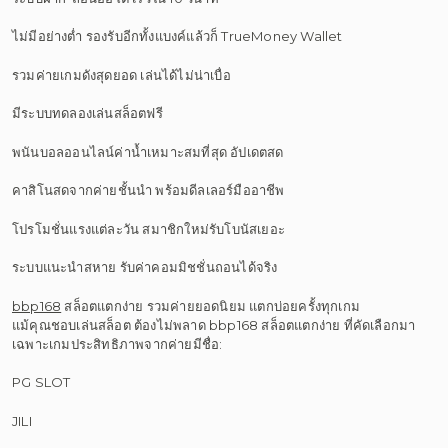
ไม่มีอย่างต่ำ รองรับอีกทั้งแบงค์แล้วก็ TrueMoney Wallet
รวมค่ายเกมดังสุดยอด เล่นได้ไม่น่าเบื่อ
มีระบบทดลองเล่นสล็อตฟรี
พนันบอลออนไลน์ค่าน้ำเหมาะสมที่สุด อัปเดตสด
คาสิโนสดจากค่ายชั้นนำ พร้อมดีลเลอร์มืออาชีพ
โปรโมชั่นแรงแต่ละวัน สมาชิกใหม่รับโบนัสเยอะ
ระบบแนะนำสหาย รับค่าคอมมิชชั่นถอนได้จริง
bbp168
สล็อตแตกง่าย รวมค่ายยอดนิยม แตกบ่อยครั้งทุกเกม
แม้คุณชอบเล่นสล็อต ต้องไม่พลาด bbp168 สล็อตแตกง่าย ที่คัดเลือกมา
เฉพาะเกมประสิทธิภาพจากค่ายมีชื่อ:
PG SLOT
JILI