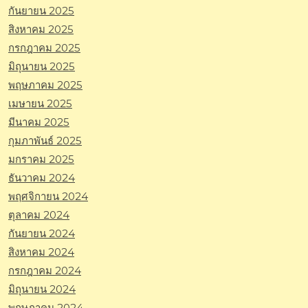
กันยายน 2025
สิงหาคม 2025
กรกฎาคม 2025
มิถุนายน 2025
พฤษภาคม 2025
เมษายน 2025
มีนาคม 2025
กุมภาพันธ์ 2025
มกราคม 2025
ธันวาคม 2024
พฤศจิกายน 2024
ตุลาคม 2024
กันยายน 2024
สิงหาคม 2024
กรกฎาคม 2024
มิถุนายน 2024
พฤษภาคม 2024