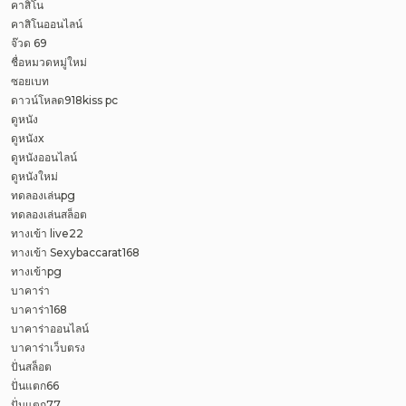
คาสิโน
คาสิโนออนไลน์
จ๊วด 69
ชื่อหมวดหมู่ใหม่
ซอยเบท
ดาวน์โหลด918kiss pc
ดูหนัง
ดูหนังx
ดูหนังออนไลน์
ดูหนังใหม่
ทดลองเล่นpg
ทดลองเล่นสล็อต
ทางเข้า live22
ทางเข้า Sexybaccarat168
ทางเข้าpg
บาคาร่า
บาคาร่า168
บาคาร่าออนไลน์
บาคาร่าเว็บตรง
ปั่นสล็อต
ปั่นแตก66
ปั่นแตก77