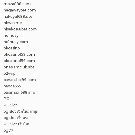
moza888.com
nagawaybet.com
nakoya1688.site
nbwin.me
niseko168bet.com
no1huay
no1huay.com
okcasino
okcasino159.com
okcasino159.com
onesiamclub.site
p2vvip
pananthai99.com
panda555
paramax1688.info
PG
PG Slot
pg slot เปิดใหม่ล่าสุด
pg slot เว็บตรง
PG Slot เว็บใหม่
pg77