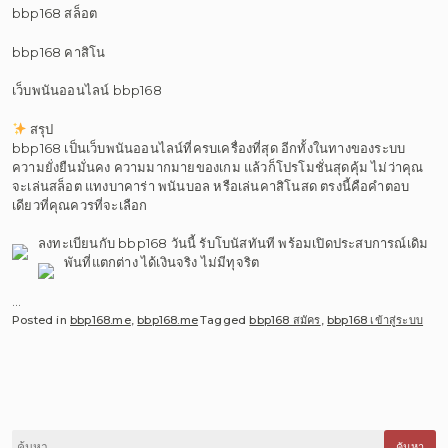
bbp168 สล็อต
bbp168 คาสิโน
เว็บพนันออนไลน์ bbp168
สรุป
bbp168 เป็นเว็บพนันออนไลน์ที่ครบเครื่องที่สุด อีกทั้งในทางของระบบ
ความยั่งยืนมั่นคง ความมากมายของเกม แล้วก็โปรโมชั่นสุดคุ้ม ไม่ว่าคุณ
จะเล่นสล็อต แทงบาคาร่า พนันบอล หรือเล่นคาสิโนสด ตรงนี้คือคำตอบ
เดียวที่คุณควรที่จะเลือก
ลงทะเบียนกับ bbp168 วันนี้ รับโบนัสทันที พร้อมเปิดประสบการณ์เดิม
พันที่แตกต่าง ได้เงินจริง ไม่มีทุจริต
…
Posted in
bbp168.me
,
bbp168.me
Tagged
bbp168 สมัคร
,
bbp168 เข้าสู่ระบบ
ค้นหา