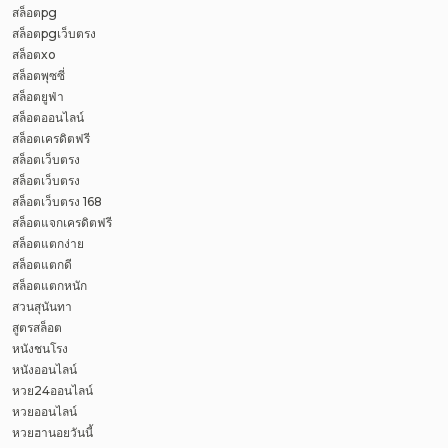
สล็อตpg
สล็อตpgเว็บตรง
สล็อตxo
สล็อตพุซซี่
สล็อตยูฟ่า
สล็อตออนไลน์
สล็อตเครดิตฟรี
สล็อตเว็บตรง
สล็อตเว็บตรง
สล็อตเว็บตรง 168
สล็อตแจกเครดิตฟรี
สล็อตแตกง่าย
สล็อตแตกดี
สล็อตแตกหนัก
สวนสุนันทา
สูตรสล็อต
หนังชนโรง
หนังออนไลน์
หวย24ออนไลน์
หวยออนไลน์
หวยฮานอยวันนี้