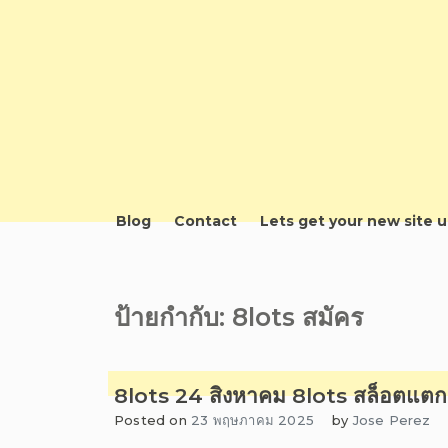
Blog
Contact
Lets get your new site u
ป้ายกำกับ:
8lots สมัคร
8lots 24 สิงหาคม 8lots สล็อตแตกง
Posted on
23 พฤษภาคม 2025
by
Jose Perez