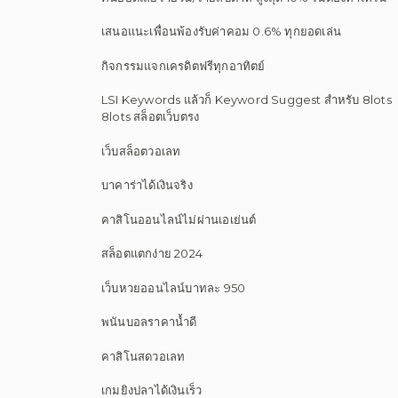
เสนอแนะเพื่อนพ้องรับค่าคอม 0.6% ทุกยอดเล่น
กิจกรรมแจกเครดิตฟรีทุกอาทิตย์
LSI Keywords แล้วก็ Keyword Suggest สำหรับ 8lots
8lots สล็อตเว็บตรง
เว็บสล็อตวอเลท
บาคาร่าได้เงินจริง
คาสิโนออนไลน์ไม่ผ่านเอเย่นต์
สล็อตแตกง่าย 2024
เว็บหวยออนไลน์บาทละ 950
พนันบอลราคาน้ำดี
คาสิโนสดวอเลท
เกมยิงปลาได้เงินเร็ว