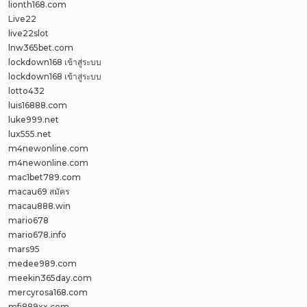
lionth168.com
Live22
live22slot
lnw365bet.com
lockdown168 เข้าสู่ระบบ
lockdown168 เข้าสู่ระบบ
lotto432
luis16888.com
luke999.net
lux555.net
m4newonline.com
m4newonline.com
mac1bet789.com
macau69 สมัคร
macau888.win
mario678
mario678.info
mars95
medee989.com
meekin365day.com
mercyrosa168.com
mfj889xx.com