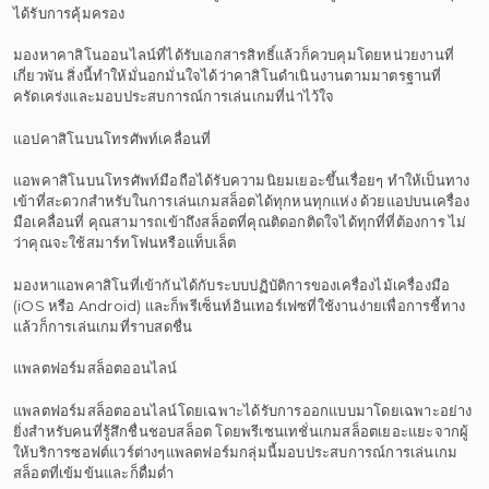
ได้รับการคุ้มครอง
มองหาคาสิโนออนไลน์ที่ได้รับเอกสารสิทธิ์แล้วก็ควบคุมโดยหน่วยงานที่
เกี่ยวพัน สิ่งนี้ทำให้มั่นอกมั่นใจได้ว่าคาสิโนดำเนินงานตามมาตรฐานที่
ครัดเคร่งและมอบประสบการณ์การเล่นเกมที่น่าไว้ใจ
แอปคาสิโนบนโทรศัพท์เคลื่อนที่
แอพคาสิโนบนโทรศัพท์มือถือได้รับความนิยมเยอะขึ้นเรื่อยๆ ทำให้เป็นทาง
เข้าที่สะดวกสำหรับในการเล่นเกมสล็อตได้ทุกหนทุกแห่ง ด้วยแอปบนเครื่อง
มือเคลื่อนที่ คุณสามารถเข้าถึงสล็อตที่คุณติดอกติดใจได้ทุกที่ที่ต้องการ ไม่
ว่าคุณจะใช้สมาร์ทโฟนหรือแท็บเล็ต
มองหาแอพคาสิโนที่เข้ากันได้กับระบบปฏิบัติการของเครื่องไม้เครื่องมือ
(iOS หรือ Android) และก็พรีเซ็นท์อินเทอร์เฟซที่ใช้งานง่ายเพื่อการชี้ทาง
แล้วก็การเล่นเกมที่ราบสดชื่น
แพลตฟอร์มสล็อตออนไลน์
แพลตฟอร์มสล็อตออนไลน์โดยเฉพาะได้รับการออกแบบมาโดยเฉพาะอย่าง
ยิ่งสำหรับคนที่รู้สึกชื่นชอบสล็อต โดยพรีเซนเทชั่นเกมสล็อตเยอะแยะจากผู้
ให้บริการซอฟต์แวร์ต่างๆแพลตฟอร์มกลุ่มนี้มอบประสบการณ์การเล่นเกม
สล็อตที่เข้มข้นและก็ดื่มด่ำ