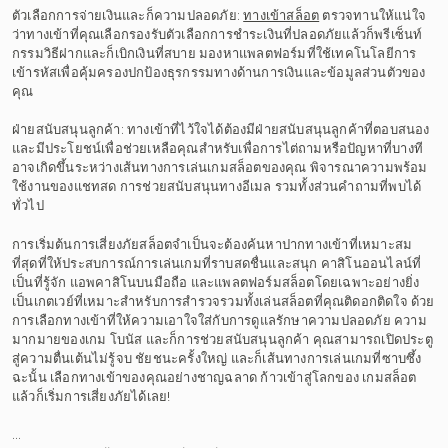
ตัวเลือกการจ่ายเงินและก็ความปลอดภัย:
ทางเข้าสล็อต
ตรวจทานให้แน่ใจ
ว่าทางเข้าที่คุณเลือกรองรับตัวเลือกการชำระเงินที่ปลอดภัยแล้วก็พรีเซ็นท์
กรรมวิธีฝากและก็เบิกเงินที่สบาย มองหาแพลตฟอร์มที่ใช้เทคโนโลยีการ
เข้ารหัสเพื่อคุ้มครองปกป้องธุรกรรมทางด้านการเงินและข้อมูลส่วนตัวของ
คุณ
ฝ่ายสนับสนุนลูกค้า: ทางเข้าที่ไว้ใจได้ต้องมีฝ่ายสนับสนุนลูกค้าที่ตอบสนอง
และมีประโยชน์เพื่อช่วยเหลือคุณสำหรับเพื่อการไต่ถามหรือปัญหาที่บางที
อาจเกิดขึ้นระหว่างเส้นทางการเล่นเกมสล็อตของคุณ พิจารณาความพร้อม
ใช้งานของแชทสด การช่วยสนับสนุนทางอีเมล รวมทั้งส่วนคำถามที่พบได้
ทั่วไป
การเริ่มต้นการเสี่ยงภัยสล็อตจำเป็นจะต้องค้นหาปากทางเข้าที่เหมาะสม
ที่สุดที่ให้ประสบการณ์การเล่นเกมที่ราบสดชื่นและสนุก คาสิโนออนไลน์ที่
เป็นที่รู้จัก แอพคาสิโนบนมือถือ และแพลตฟอร์มสล็อตโดยเฉพาะอย่างยิ่ง
เป็นเกตเวย์ที่เหมาะสำหรับการสำรวจรวมทั้งเล่นสล็อตที่คุณติดอกติดใจ ด้วย
การเลือกทางเข้าที่ให้ความเอาใจใส่กับการดูแลรักษาความปลอดภัย ความ
มากมายของเกม โบนัส และก็การช่วยสนับสนุนลูกค้า คุณสามารถเปิดประตู
สู่ความตื่นเต้นไม่รู้จบ ชัยชนะครั้งใหญ่ และก็เส้นทางการเล่นเกมที่ซาบซึ้ง
ฉะนั้น เลือกทางเข้าของคุณอย่างชาญฉลาด ก้าวเข้าสู่โลกของ เกมสล็อต
แล้วก็เริ่มการเสี่ยงภัยได้เลย!
…