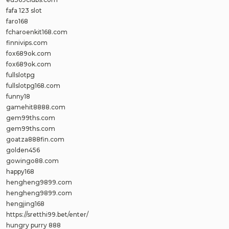
fafa 123 slot
faro168
fcharoenkit168.com
finnivips.com
fox689ok.com
fox689ok.com
fullslotpg
fullslotpg168.com
funny18
gamehit8888.com
gem99ths.com
gem99ths.com
goatza888fin.com
golden456
gowingo88.com
happy168
hengheng9899.com
hengheng9899.com
hengjing168
https://sretthi99.bet/enter/
hungry purry 888