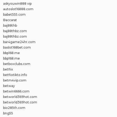
askyouwin888 vip
autoslot16888.com
babet555.com
Baccarat
baj88thb
baj88thbz.com
baj88thbz.com
bar4game24hr.com
baslot168bet.com
bbp168.me
bbp168.me
betboxclubs.com
betflix
betflixtikto.info
betm4vip.com
betway
betwin6666.com
betworld369hot.com
betworld369hot.com
bio285th.com
bng55