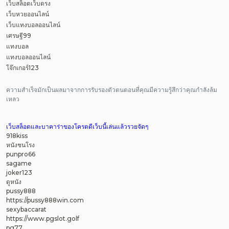
เว็บสล็อตเว็บตรง
เว็บหวยออนไลน์
เว็บแทงบอลออนไลน์
เศรษฐี99
แทงบอล
แทงบอลออนไลน์
โจ๊กเกอร์123
ความสำเร็จมักเป็นผลมาจากการรับรองตัวตนตอนที่คุณมีความรู้สึกว่าคุณกำลังล้ม
เหลว
เว็บสล็อตและบาคาร่าของโครตดีเว็บนี้เล่นแล้วรวยจัดๆ
918kiss
หนังชนโรง
punpro66
sagame
joker123
ดูหนัง
pussy888
https://pussy888win.com
sexybaccarat
https://www.pgslot.golf
pg77