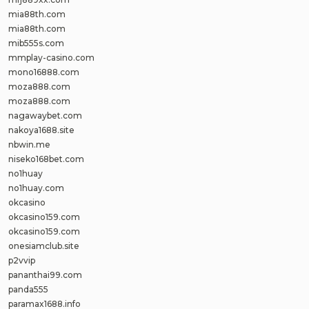
mia88th.com
mia88th.com
mib555s.com
mmplay-casino.com
mono16888.com
moza888.com
moza888.com
nagawaybet.com
nakoya1688.site
nbwin.me
niseko168bet.com
no1huay
no1huay.com
okcasino
okcasino159.com
okcasino159.com
onesiamclub.site
p2vvip
pananthai99.com
panda555
paramax1688.info