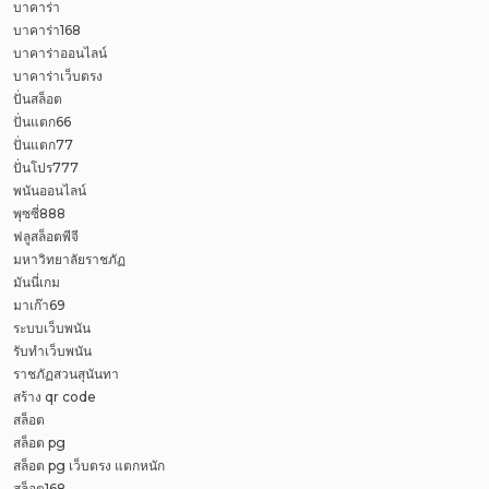
บาคาร่า
บาคาร่า168
บาคาร่าออนไลน์
บาคาร่าเว็บตรง
ปั่นสล็อต
ปั่นแตก66
ปั่นแตก77
ปั่นโปร777
พนันออนไลน์
พุซซี่888
ฟลูสล็อตพีจี
มหาวิทยาลัยราชภัฏ
มันนี่เกม
มาเก๊า69
ระบบเว็บพนัน
รับทำเว็บพนัน
ราชภัฏสวนสุนันทา
สร้าง qr code
สล็อต
สล็อต pg
สล็อต pg เว็บตรง แตกหนัก
สล็อต168