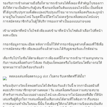
รองรับการเข้าเล่นผ่านมือถือก็สามารถเข้าเล่นได้ทั้งผอง ที่สำคัญเว็บของเรา
ยังให้ความเป็นอิสระกับผู้เล่น ซึ่งเกมสล็อตในต้นแบบออนไลน์นั้น เป็นสล็อต
ที่ได้ถูกปรับปรุงรวมทั้งดัดแปลงปรับปรุงแก้ไขมาจากเกมสล็อตจริงและถูกนำ
มาอยู่ในเว็บออนไลน์ ในยุคนี้ไม่มีใครไม่ไม่เคยรู้เกมสล็อตออนไลน์แน่ๆ
การสมัครสมาชิกกับเว็บผู้ให้บริการของเราทำเป็นเองแบบง่ายๆเลย
เข้ามาสมัครที่หน้าเว็บไซต์ เพียงแค่เข้ามาที่หน้าเว็บไซต์แล้วเลือกไปที่หน้า
ลงทะเบียน
กรอกข้อมูลรายละเอียด หลังจากนั้นก็ให้ทำกรอกข้อมูลต่างๆทั้งผองที่ใช้เพื่อ
การสมัครสมาชิก เพียงพอเสร็จแล้วท่านจะได้รับยูสเซอร์และก็รหัสผ่าน
เลือกรับโปรโมชั่นได้ตามต้องการ เพียงแค่นี้ก็สามารถเข้ามาร่วมสนุกสนาน
กับการเล่นสล็อตกับเราได้เลย กับลุ้นแจ็คพอตหรือโบนัสก้อนโตที่อาจก่อให้
ทุกคนมารวยไปพร้อมๆกันแล้ว
ทดลองเล่นสล็อตตรง pg slot เว็บตรง รับเครดิตฟรีได้มั้ย?
พร้อมลุ้นรางวัลแจ็คพอตก้อนโตได้พร้อมกันแล้ววันนี้ พวกเรามีแอดมินที่
คอยบริการสมาชิกทุกๆท่านตลอด 1 วัน เล่นสล็อตพร้อมความสบายสบาย
สำหรับการเล่นในแบบอย่างออนไลน์ และมีเกมมากไม่น้อยเลยทีเดียวให้นัก
เล่นหรือผู้ที่ถูกใจการเล่นสล็อตนั้นเลือกเล่นได้ตามที่ใจต้องการ เรื่องของ
การเล่นเกมทำเงินในขณะนี้นั้น ก็คงต้องชูให้เกมได้รับความนิยมเล่นบันเทิง