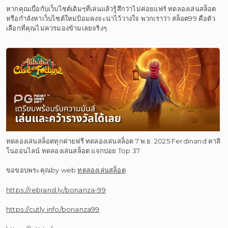
หากคุณเบื่อกับเว็บไซต์เดิมๆที่เล่นแล้วรู้สึกว่าไม่ค่อยแฟร์ ทดลองเล่นสล็อต
หรือกำลังหาเว็บไซต์ใหม่ป้อมคงจะน่าไว้วางใจ พวกเราว่า สล็อต99 คือตัว
เลือกที่คุณไม่ควรมองข้ามเลยจริงๆ
ทดลองเล่นสล็อตทุกค่ายฟรี ทดลองเล่นสล็อต 7 พ.ย. 2025 Ferdinand คาสิ
โนออนไลน์ ทดลองเล่นสล็อต แจกบ่อย Top 37
ขอขอบพระคุณby web
ทดลองเล่นสล็อต
https://rebrand.ly/bonanza-99
https://cutly.info/bonanza99