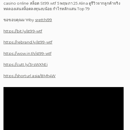
casino online สล็อต St99.wtf 5 พฤษภา 25 Alina ดูรีวิวจากลูกค้าจริง
ทดลองเล่นสล็อตลงทุนงบน้อย กำไรหลักแสน Top 79
ขอขอบคุณมากby
sretthi99
https://bit.ly/st99-wtf
https://rebrand.ly/st99-wtf
https://wow.in.th/st99-wtf
https://cutt.ly/3rsWXhEi
https://shorturl.asia/8Mh4W