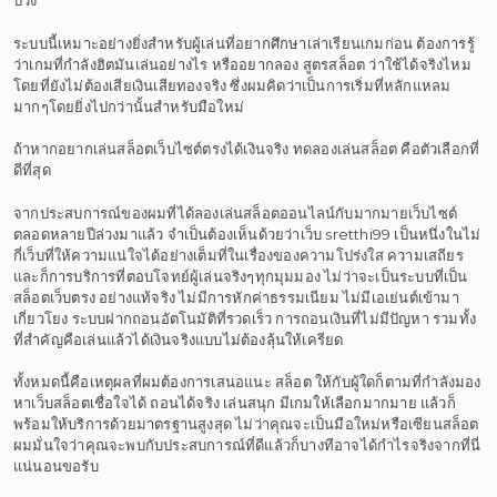
ปวง
ระบบนี้เหมาะอย่างยิ่งสำหรับผู้เล่นที่อยากศึกษาเล่าเรียนเกมก่อน ต้องการรู้
ว่าเกมที่กำลังฮิตมันเล่นอย่างไร หรืออยากลอง สูตรสล็อต ว่าใช้ได้จริงไหม
โดยที่ยังไม่ต้องเสียเงินเสียทองจริง ซึ่งผมคิดว่าเป็นการเริ่มที่หลักแหลม
มากๆโดยยิ่งไปกว่านั้นสำหรับมือใหม่
ถ้าหากอยากเล่นสล็อตเว็บไซต์ตรงได้เงินจริง ทดลองเล่นสล็อต คือตัวเลือกที่
ดีที่สุด
จากประสบการณ์ของผมที่ได้ลองเล่นสล็อตออนไลน์กับมากมายเว็บไซต์
ตลอดหลายปีล่วงมาแล้ว จำเป็นต้องเห็นด้วยว่าเว็บ sretthi99 เป็นหนึ่งในไม่
กี่เว็บที่ให้ความแน่ใจได้อย่างเต็มที่ในเรื่องของความโปร่งใส ความเสถียร
และก็การบริการที่ตอบโจทย์ผู้เล่นจริงๆทุกมุมมอง ไม่ว่าจะเป็นระบบที่เป็น
สล็อตเว็บตรง อย่างแท้จริง ไม่มีการหักค่าธรรมเนียม ไม่มีเอเย่นต์เข้ามา
เกี่ยวโยง ระบบฝากถอนอัตโนมัติที่รวดเร็ว การถอนเงินที่ไม่มีปัญหา รวมทั้ง
ที่สำคัญคือเล่นแล้วได้เงินจริงแบบไม่ต้องลุ้นให้เครียด
ทั้งหมดนี้คือเหตุผลที่ผมต้องการเสนอแนะ สล็อต ให้กับผู้ใดก็ตามที่กำลังมอง
หาเว็บสล็อตเชื่อใจได้ ถอนได้จริง เล่นสนุก มีเกมให้เลือกมากมาย แล้วก็
พร้อมให้บริการด้วยมาตรฐานสูงสุด ไม่ว่าคุณจะเป็นมือใหม่หรือเซียนสล็อต
ผมมั่นใจว่าคุณจะพบกับประสบการณ์ที่ดีแล้วก็บางทีอาจได้กำไรจริงจากที่นี่
แน่นอนขอรับ