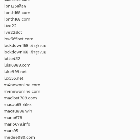
lion123สล็อต
lionth168.com
lionth168.com
Live22
live22slot
lnw365bet.com
lockdown168 เข้าสู่ระบบ
lockdown168 เข้าสู่ระบบ
lotto432
luis16888.com
luke999.net
lux555.net
m4newonline.com
m4newonline.com
mac1bet789.com
macau69 สมัคร
macau888.win
mario678
mario678.info
mars95
medee989.com