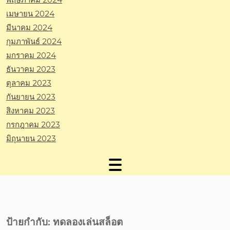
เมษายน 2024
มีนาคม 2024
กุมภาพันธ์ 2024
มกราคม 2024
ธันวาคม 2023
ตุลาคม 2023
กันยายน 2023
สิงหาคม 2023
กรกฎาคม 2023
มิถุนายน 2023
ป้ายกำกับ:
ทดลองเล่นสล็อต