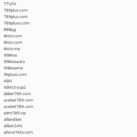
77UFA
789plus.com
789plus.com
789pluss.com
888pg
8lots.com
8lots.com
8lots.me
918Kiss
918kissauto
918kissme
9kpluss.com
ABA
ABAGroup2
abbet789.com
acebet789.com
acebet789.com
adm789.vip
allbestbet
allbet24hr
allone745s.com