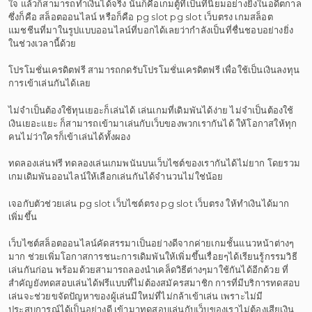
ใจ แล้วก็สามารถทำเงินได้จริง นั่นก็คือเกมตู้ที่เป็นที่นิยมอย่างยิ่งในอดีตกาล
ซึ่งก็คือ สล็อตออนไลน์ หรือก็คือ pg slot pg slot เว็บตรง เกมสล็อต
แมชชีนที่มาในรูปแบบออนไลน์ที่บอกได้เลยว่ากำลังเป็นที่ชื่นชอบอย่างยิ่ง
ในช่วงเวลานี้ด้วย
โปรโมชั่นเครดิตฟรี สามารถกดรับโปรโมชั่นเครดิตฟรี เพื่อใช้เป็นเงินลงทุน
การเข้าเล่นกันได้เลย
ไม่จำเป็นต้องใช้ทุนเยอะก็เล่นได้ เล่นเกมที่เดิมพันได้ง่าย ไม่จำเป็นต้องใช้
เงินเยอะแยะ ก็สามารถเข้ามาเล่นกับเว็บของพวกเรากันได้ ให้โอกาสให้ทุก
คนไม่ว่าใครก็เข้าเล่นได้ทั้งผอง
ทดลองเล่นฟรี ทดลองเล่นเกมพนันบนเว็บไซต์ของเรากันได้ไม่ยาก โดยรวม
เกมเดิมพันออนไลน์ให้เลือกเล่นกันได้จำนวนไม่ใช่น้อย
เจอกับตัวช่วยเล่น pg slot เว็บไซต์ตรง pg slot เว็บตรง ให้ทำเงินได้มาก
เพิ่มขึ้น
เว็บไซต์สล็อตออนไลน์คัดสรรมาเป็นอย่างดีจากค่ายเกมชั้นแนวหน้าต่างๆ
มาก ช่วยเพิ่มโอกาสการชนะการเดิมพันให้เพิ่มขึ้นเรื่อยๆได้เรียนรู้กรรมวิธี
เล่นกันก่อน พร้อมด้วยสามารถลองนำเคล็ดวิธีต่างๆมาใช้กันได้อีกด้วย ที่
สำคัญยังทดสอบเล่นได้ฟรีแบบที่ไม่ต้องสมัครสมาชิก การที่มีบริการทดสอบ
เล่นจะช่วยขจัดปัญหาของผู้เล่นมีใหม่ที่ไม่กล้าเข้าเล่น เพราะไม่มี
ประสบการณ์ได้เป็นอย่างดี เข้ามาทดสอบเล่นกับเว็บของเราไม่ต้องเสียเงิน