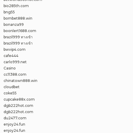
bio285th.com
bng55
bombet888.win
bonanza99
boonlert1688.com
brazil999 ทางเข้า
brazil999 ทางเข้า
bwvip4.com
cafe444
carlo999.net
Casino
cc11388.com
chinatown888.win
cloudbet
coke55
cupcake88x.com
dgb222hot.com
dgb222hot.com
du2477.com
enjoy24.fun
enjoy24.fun