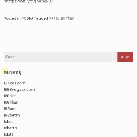
hhttps://bit.ly/pgheng-99
…
Posted in
PGSlot
Tagged
ทดลองเล่นสล็อต
ค้นหา
สำหรับ:
หมวดหมู่
123xos.com
1688vegasx.com
168slot
168สล็อต
188bet
188betth
1xbet
1xbetth
1xbit1