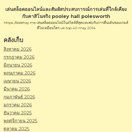
Skip
to
เล่นสล็อตออนไลน์และสัมผัสประสบการณ์การเล่นที่ใกล้เคียง
content
กับคาสิโนจริง pooley hall polesworth
https://dalehay.me เล่นสล็อตออนไลน์ในสไตล์ที่สุดและพบกับการตื่นเต้นของเกมส์
ที่ไม่เหมือนใคร uk top 40 may 2014
คลังเก็บ
สิงหาคม 2026
กรกฎาคม 2026
มิถุนายน 2026
พฤษภาคม 2026
เมษายน 2026
มีนาคม 2026
กุมภาพันธ์ 2026
มกราคม 2026
ธันวาคม 2025
พฤศจิกายน 2025
ตุลาคม 2025