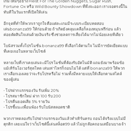
เกมใหม่ๆอย่าง Heist For The Golden Nuggets, Sugar Rush,
Fortune Ox หรือ Wild Bounty Showdown ที่พึ่งจะออก เราเจอตรงนี้ใน
ทันทีในวันแรกที่เปิดให้เล่น
อีกจุดที่ทำให้พวกเราถูกใจคือแต่ละเกมมีระบบระเบียบทดสอบ
เล่นbonanza99 ให้ก่อนด้วย ถ้าเกิดยังคลุมเคลือก็ลองหมุนฟรีก่อน แล้ว
ค่อยตัดสินใจเล่นด้วยเงินจริง ซึ่งช่วยลดการเสี่ยงได้มากไม่น้อยเลยทีเดียว
โบนัสรวมทั้งโปรโมชั่น bonanza99 ที่เลือกได้ตามใจ ไม่มีการยัดเยียดแบบ
ที่เคยเจอในหลายเว็บไซต์
หลายเว็บที่เราเคยเล่นจะมีโปรโมชั่นที่ต้องรับอัตโนมัติ แถมยังมาพร้อมข้อ
แม้เทิร์นโอเวอร์สุดโหด เล่นเท่าไหร่ก็ถอนไม่ได้ แต่ที่ bonanza99 ให้พวก
เราเลือกเองเลยว่าจะรับโปรหรือไม่ รวมทั้งมีหลายแบบให้เลือกตามสไตล์
ของผู้เล่น
• โปรฝากแรกของวัน รับเพิ่ม 20%
• โปรสมาชิกใหม่ ฝาก 100 รับ 200
• โปรคืนยอดเสีย 5% รายวัน
• โปรชี้แนะเพื่อนพ้อง รับโบนัสตลอดชาติ
พวกเราทดลองรับโปรฝากแรกของวันแล้วทำเทิร์นครบ ถอนได้จริงแบบไม่มี
ตุกติก เลยแน่ใจว่าเว็บไซต์นี้เล่นสล็อต99 แล้วไม่ถูกล๊อคถอนเสมือนบางเจ้า