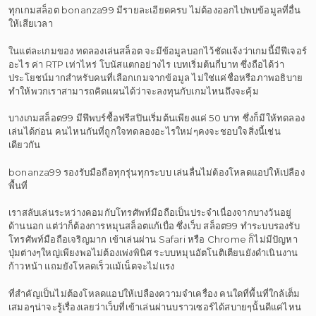
ทุกเกมสล็อต bonanza99 มีรายละเอียดครบ ไม่ต้องออกไปพบข้อมูลที่อื่น
ให้เสียเวลา
ในแต่ละเกมของ ทดลองเล่นสล็อต จะมีข้อมูลบอกไว้ชัดแจ้งว่าเกมนี้มีฟีเจอร์
อะไร ค่า RTP เท่าไหร่ โบนัสแตกอย่างไร เบทเริ่มต้นกี่บาท ซึ่งถือได้ว่า
ประโยชน์มากสำหรับคนที่เลือกเกมจากข้อมูล ไม่ใช่แค่ชื่อหรือภาพอธิบาย
ทำให้พวกเราสามารถคิดแผนได้ว่าจะลงทุนกับเกมไหนถึงจะคุ้ม
บางเกมสล็อต99 มีฟีพบร์ซื้อฟรีสปินเริ่มต้นเพียงแค่ 50 บาท ซึ่งก็มีให้ทดลอง
เล่นได้ก่อน คนไหนกันที่ถูกใจทดลองอะไรใหม่ๆคงจะชอบใจสิ่งนี้เช่น
เดียวกัน
bonanza99 รองรับมือถือทุกรุ่นทุกระบบ เล่นลื่นไม่ต้องโหลดแอปให้เปลือง
พื้นที่
เราสลับเล่นระหว่างคอมกับโทรศัพท์มือถือเป็นประจำเนื่องจากบางวันอยู่
ด้านนอก แต่ว่าก็ต้องการหมุนสล็อตแก้เบื่อ ซึ่งเว็บ สล็อต99 ทำระบบรองรับ
โทรศัพท์มือถือเจริญมาก เข้าเล่นผ่าน Safari หรือ Chrome ก็ไม่มีปัญหา
ปุ่มต่างๆใหญ่เพียงพอไม่ต้องเพ่งพินิศ ระบบหมุนอัตโนติเตียนยังดำเนินงาน
ก้าวหน้า แถมยังโหลดเร็วแม้เน็ตจะไม่แรง
ที่สำคัญเป็นไม่ต้องโหลดแอปให้เปลืองความจำเครื่อง คนใดที่พื้นที่ใกล้เต็ม
เสมอๆน่าจะรู้เรื่องเลยว่าเว็บที่เข้าเล่นผ่านบราวเซอร์ได้สบายๆนั้นดีแค่ไหน