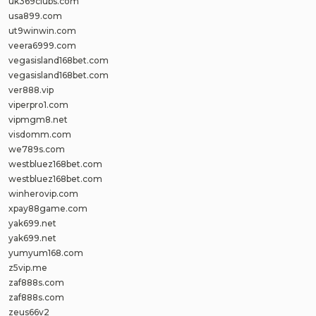
uk369clubs.com
usa899.com
ut9winwin.com
veera6999.com
vegasisland168bet.com
vegasisland168bet.com
ver888.vip
viperpro1.com
vipmgm8.net
visdomm.com
we789s.com
westbluez168bet.com
westbluez168bet.com
winherovip.com
xpay88game.com
yak699.net
yak699.net
yumyum168.com
z5vip.me
zaf888s.com
zaf888s.com
zeus66v2