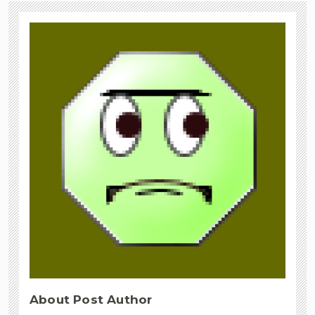
About Post Author