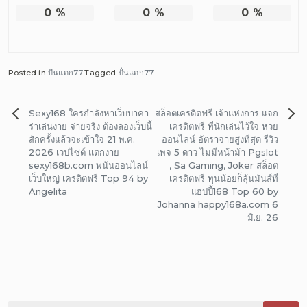
0
%
0
%
0
%
Posted in
ปั่นแตก77
Tagged
ปั่นแตก77
แนะแนว
Sexy168 ใครกำลังหาเว็บบาคา
สล็อตเครดิตฟรี เจ้าแห่งการ แจก
เรื่อง
ร่าเล่นง่าย จ่ายจริง ต้องลองเว็บนี้
เครดิตฟรี ที่นักเล่นไว้ใจ หวย
สักครั้งแล้วจะเข้าใจ 21 พ.ค.
ออนไลน์ อัตราจ่ายสูงที่สุด รีวิว
2026 เวปไซต์ แตกง่าย
เพจ 5 ดาว ไม่มีหน้าม้า Pgslot
sexy168b.com พนันออนไลน์
, Sa Gaming, Joker สล็อต
เว็บใหญ่ เครดิตฟรี Top 94 by
เครดิตฟรี ทุนน้อยก็ลุ้นมันส์ที่
Angelita
แฮปปี้168 Top 60 by
Johanna happy168a.com 6
มิ.ย. 26