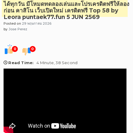
ได้ทุกวัน มีโหมดทดลองเล่นและโปรเครดิตฟรีให้ลอง
ก่อน คาสิโน เว็บเปิดใหม่ เครดิตฟรี Top 58 by
Leora puntaek77.fun 5 JUN 2569
Posted on
29 พฤษภาคม 2026
by
Jose Perez
0
0
Read Time:
4 Minute, 38 Second