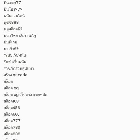
ปั่นแตก77
ปั่นโปร777
พนันออนไลน์
พุซซี่888
ฟลูสล็อตพีจี
มหาวิทยาลัยราชภัฏ
มันนี่เกม
มาเก๊า69
ระบบเว็บพนัน
รับทำเว็บพนัน
ราชภัฏสวนสุนันทา
สร้าง qr code
สล็อต
สล็อต pg
สล็อต pg เว็บตรง แตกหนัก
สล็อต168
สล็อต456
สล็อต666
สล็อต777
สล็อต789
สล็อต888