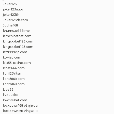
Joker123
joker123auto
joker123th
Joker123th.com
Judhai168
khumsup888.me
kimchibetbet.com
kingxxxbet123.com
kingxxxbet123.com
kitti999vip.com
ktv4sd.com
lala55-casino.com
lcbet444.com
lion123สล็อต
lionth168.com
lionth168.com
Live22
live22slot
lnw365bet.com
lockdown168 เข้าสู่ระบบ
lockdown168 เข้าสู่ระบบ