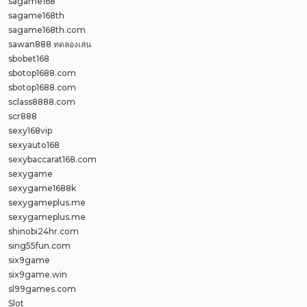
sagame168
sagame168th
sagame168th.com
sawan888 ทดลองเล่น
sbobet168
sbotop1688.com
sbotop1688.com
sclass8888.com
scr888
sexy168vip
sexyauto168
sexybaccarat168.com
sexygame
sexygame1688k
sexygameplus.me
sexygameplus.me
shinobi24hr.com
sing55fun.com
six9game
six9game.win
sl99games.com
Slot