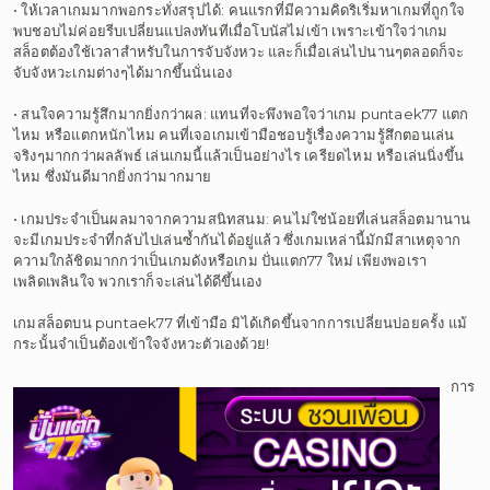
• ให้เวลาเกมมากพอกระทั่งสรุปได้: คนแรกที่มีความคิดริเริ่มหาเกมที่ถูกใจ
พบชอบไม่ค่อยรีบเปลี่ยนแปลงทันทีเมื่อโบนัสไม่เข้า เพราะเข้าใจว่าเกม
สล็อตต้องใช้เวลาสำหรับในการจับจังหวะ และก็เมื่อเล่นไปนานๆตลอดก็จะ
จับจังหวะเกมต่างๆได้มากขึ้นนั่นเอง
• สนใจความรู้สึกมากยิ่งกว่าผล: แทนที่จะพึงพอใจว่าเกม puntaek77 แตก
ไหม หรือแตกหนักไหม คนที่เจอเกมเข้ามือชอบรู้เรื่องความรู้สึกตอนเล่น
จริงๆมากกว่าผลลัพธ์ เล่นเกมนี้แล้วเป็นอย่างไร เครียดไหม หรือเล่นนิ่งขึ้น
ไหม ซึ่งมันดีมากยิ่งกว่ามากมาย
• เกมประจำเป็นผลมาจากความสนิทสนม: คนไม่ใช่น้อยที่เล่นสล็อตมานาน
จะมีเกมประจำที่กลับไปเล่นซ้ำกันได้อยู่แล้ว ซึ่งเกมเหล่านี้มักมีสาเหตุจาก
ความใกล้ชิดมากกว่าเป็นเกมดังหรือเกม ปั่นแตก77 ใหม่ เพียงพอเรา
เพลิดเพลินใจ พวกเราก็จะเล่นได้ดีขึ้นเอง
เกมสล็อตบน puntaek77 ที่เข้ามือ มิได้เกิดขึ้นจากการเปลี่ยนบ่อยครั้ง แม้
กระนั้นจำเป็นต้องเข้าใจจังหวะตัวเองด้วย!
การ