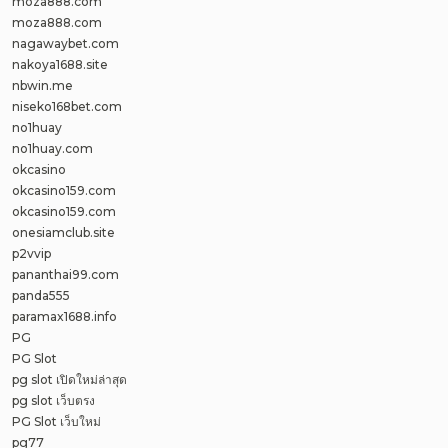
moza888.com
moza888.com
nagawaybet.com
nakoya1688.site
nbwin.me
niseko168bet.com
no1huay
no1huay.com
okcasino
okcasino159.com
okcasino159.com
onesiamclub.site
p2vvip
pananthai99.com
panda555
paramax1688.info
PG
PG Slot
pg slot เปิดใหม่ล่าสุด
pg slot เว็บตรง
PG Slot เว็บใหม่
pg77