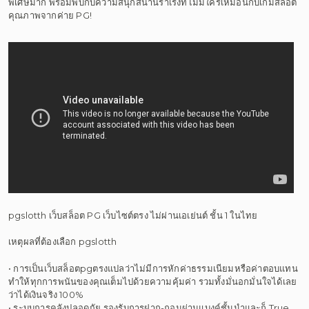
พิเศษมาก พร้อมพบกับความสนุกสนานร่าเริงที่ไม่มีใครเหมือนกับเกมสล็อต
คุณภาพจากค่าย PG!
pgslotth เว็บสล็อต PG เว็บไซต์ตรง ไม่ผ่านเอเย่นต์ ชั้น 1 ในไทย
เหตุผลที่ต้องเลือก pgslotth
• การเป็นเว็บสล็อตpgตรงแปลว่าไม่มีการหักค่าธรรมเนียมหรือค่าตอบแทน
ทำให้ทุกการพนันของคุณเต็มไปด้วยความคุ้มค่า รวมทั้งมั่นอกมั่นใจได้เลย
ว่าได้เงินจริง 100%
• ระบบการคลังปลอดภัย รองรับการฝาก-ถอนผ่านแบงค์ชั้นนำและก็ True