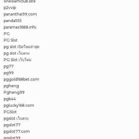
onesiamclub.site
p2vvip
pananthai99.com
panda555
paramax1688.info
PG
PG Slot
pg slot เปิดใหม่ล่าสุด
pg slot เว็บตรง
PG Slot เว็บใหม่
pg77
pg99
pggold168bet.com
pgheng
Pgheng99
pgk44
pglucky168.com
PGSlot
pgslot เว็บตรง
pgslot77
pgslot77.com
pgslot99