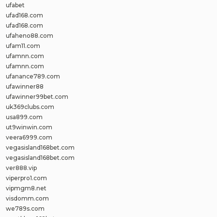
ufabet
ufad168.com
ufad168.com
ufaheno88.com
ufam11.com
ufamnn.com
ufamnn.com
ufanance789.com
ufawinner88
ufawinner99bet.com
uk369clubs.com
usa899.com
ut9winwin.com
veera6999.com
vegasisland168bet.com
vegasisland168bet.com
ver888.vip
viperpro1.com
vipmgm8.net
visdomm.com
we789s.com