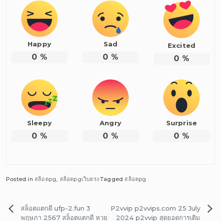
Happy
Sad
Excited
0
%
0
%
0
%
Sleepy
Angry
Surprise
0
%
0
%
0
%
Posted in
สล็อตpg
,
สล็อตpgเว็บตรง
Tagged
สล็อตpg
แนะแนว
สล็อตแตกดี ufp-2.fun 3
P2vvip p2vvips.com 25 July
เรื่อง
พฤษภา 2567 สล็อตแตกดี หวย
2024 p2vvip สุดยอดการเดิม