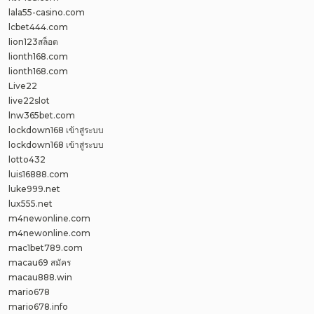
lala55-casino.com
lcbet444.com
lion123สล็อต
lionth168.com
lionth168.com
Live22
live22slot
lnw365bet.com
lockdown168 เข้าสู่ระบบ
lockdown168 เข้าสู่ระบบ
lotto432
luis16888.com
luke999.net
lux555.net
m4newonline.com
m4newonline.com
mac1bet789.com
macau69 สมัคร
macau888.win
mario678
mario678.info