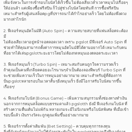
เพิ่มจังหวะในการเข้ารอบโบนัสได้เร็วขึ้น ไม่ต้องเสียเวล่ำเวลาหมุนไปเรื่อยๆ
ให้อ่อนล้า แค่เพียงซื้อฟรีสปิน ก็ไปสู่ช่วงโบนัสโดยทันที การซื้อฟรีสปิน
เหมาะสำหรับผู้เล่นสล็อตpgที่ปรารถนาได้กำไรอย่างเร็ว โดยไม่ต้องพึ่งดวง
มากเท่าไรนัก
2. ฟีเจอร์หมุนอัตโนมัติ (Auto Spin) – ความสบายสบายที่แฟนสล็อตจะต้อง
มี
ไม่ต้องเสียเวลาอยู่หน้าจอตลอดเวลา เพราะ pgslot มีฟีเจอร์ Auto Spin ที่
ช่วยทำให้คุณสามารถตั้งค่าการหมุนอัตโนมัติได้ตามอยากได้ เหมาะกับคน
ที่อยากได้เล่นpgslotระยะยาวโดยไม่ต้องกดหมุนเองตลอดระยะเวลา
3. ฟีเจอร์หมุนเร็ว (Turbo Spin) – เหมาะสมกับคนถูกใจความรวดเร็ว
ถ้าคุณเป็นคนที่เกลียดคอยอะไรนานๆจำเป็นต้องลองฟีพบร์ Turbo Spin ที่
จะช่วยเพิ่มความเร็วในการหมุนอย่างมากมาย เหมาะสำหรับผู้ที่ต้องการ
ปั่นpgslotหลายรอบในเวลาสั้นๆยิ่งหมุนเร็ว ยิ่งมีโอกาสรับโบนัสมากขึ้น
เรื่อยๆ!
4. ฟีเจอร์เกมโบนัส (Bonus Game) – เพิ่มความสนุกรวมทั้งช่องทางทำเงิน
นอกจากการหมุนสล็อตแบบธรรมดาแล้ว pgslotth ยังมี ฟีเจอร์เกมโบนัส ที่
สร้างความตื่นเต้นไม่แพ้กัน หลายเกมจะมีไม่นิเกมหรือโบนัสพิเศษ ที่เมื่อเข้า
รอบนี้แล้ว เงินรางวัลจะถูกคูณเพิ่มขึ้นอย่างมากมาย
5. ฟีเจอร์การตั้งค่าเดิมพัน (Bet Setting) – ควบคุมทุกการลงทุน
สิ่งที่ผู้เล่นผู้คนจำนวนไม่ใช้น้อยประทับใจใน pgslotthหมายถึงฟีเจอร์การ