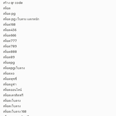
สร้าง qr code
สล็อต
สล็อต pg
สล็อต pg เว็บตรง แตกหนัก
สล็อต168
สล็อต456
สล็อต666
สล็อต777
สล็อต789
สล็อต888
สล็อต89
สล็อตpg
สล็อตpgเว็บตรง
สล็อตxo
สล็อตพุซซี่
สล็อตยูฟ่า
สล็อตออนไลน์
สล็อตเครดิตฟรี
สล็อตเว็บตรง
สล็อตเว็บตรง
สล็อตเว็บตรง 168