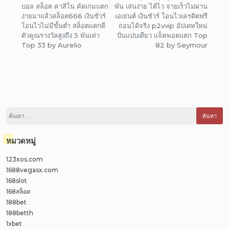
บอล สล็อต คาสิโน คัดเกมแตก
พัน เล่นง่าย ได้ไว จ่ายเร็วไม่ผ่าน
ง่ายมาแล้วสล็อต666 เงินชัวร์
เอเย่นต์ เงินชัวร์ โอนไวเครดิตฟรี
โอนไวไม่มีขั้นต่ำ สล็อตแตกดี
ถอนได้จริง p2vvip อัปเดทใหม่
ตัวคูณรางวัลสูงถึง 5 พันเท่า
ปั่นแปบเดียว แจ็คพอตแตก Top
Top 33 by Aurelio
82 by Seymour
ค้นหา
สำหรับ:
หมวดหมู่
123xos.com
1688vegasx.com
168slot
168สล็อต
188bet
188betth
1xbet