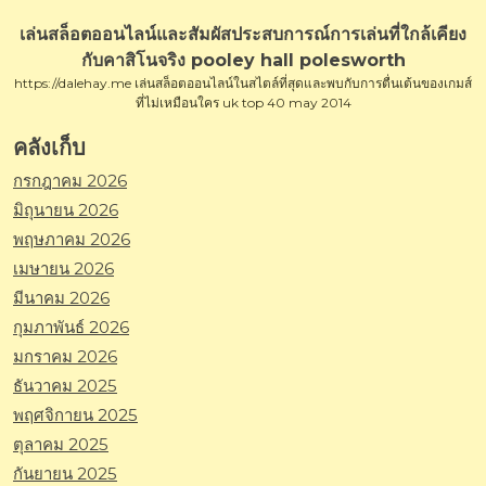
Skip
to
เล่นสล็อตออนไลน์และสัมผัสประสบการณ์การเล่นที่ใกล้เคียง
content
กับคาสิโนจริง pooley hall polesworth
https://dalehay.me เล่นสล็อตออนไลน์ในสไตล์ที่สุดและพบกับการตื่นเต้นของเกมส์
ที่ไม่เหมือนใคร uk top 40 may 2014
คลังเก็บ
กรกฎาคม 2026
มิถุนายน 2026
พฤษภาคม 2026
เมษายน 2026
มีนาคม 2026
กุมภาพันธ์ 2026
มกราคม 2026
ธันวาคม 2025
พฤศจิกายน 2025
ตุลาคม 2025
กันยายน 2025