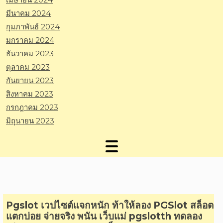
มีนาคม 2024
กุมภาพันธ์ 2024
มกราคม 2024
ธันวาคม 2023
ตุลาคม 2023
กันยายน 2023
สิงหาคม 2023
กรกฎาคม 2023
มิถุนายน 2023
Pgslot เวปไซต์แจกหนัก ท้าให้ลอง PGSlot สล็อต
แตกบ่อย จ่ายจริง พนัน เว็บแม่ pgslotth ทดลอง