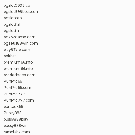
pgslot9999.co
pgslot999bets.com
pgslotceo
pgslotfish
pgslotth
pgx62game.com
pgzeus88win.com
play97vip.com
pokbet
premium66.info
premium66.info
proded888x.com
PunPro66
PunPro66.com
PunPro777
PunPro777.com
puntaek66
Pussy888
pussy888play
pussy888win
ramclubx.com