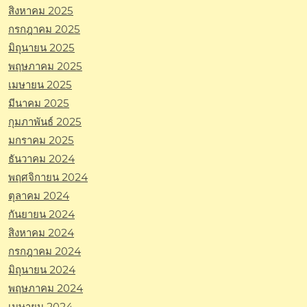
สิงหาคม 2025
กรกฎาคม 2025
มิถุนายน 2025
พฤษภาคม 2025
เมษายน 2025
มีนาคม 2025
กุมภาพันธ์ 2025
มกราคม 2025
ธันวาคม 2024
พฤศจิกายน 2024
ตุลาคม 2024
กันยายน 2024
สิงหาคม 2024
กรกฎาคม 2024
มิถุนายน 2024
พฤษภาคม 2024
เมษายน 2024