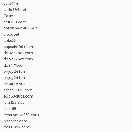
cafe444
carlo999.net
Casino
cc11388.com
chinatown888.win
cloudbet
coke55
cupcake88x.com
dgb222hot.com
dgb222hot.com
du2477.com
enjoy24.fun
enjoy24.fun
erisauto.site
etbet16888.com
eu369clubs.com
fafa 123 slot
faro168
fcharoenkit168.com
finnivips.com
fox689ok.com