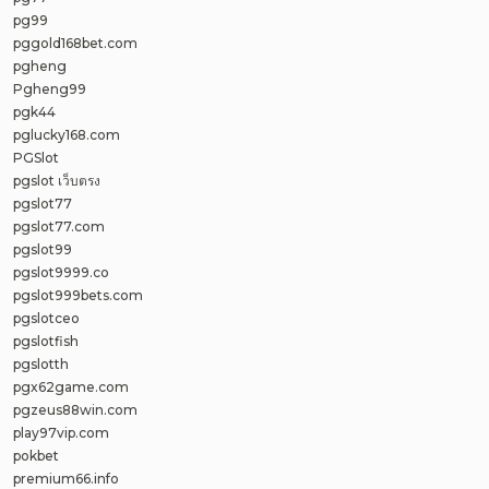
pg99
pggold168bet.com
pgheng
Pgheng99
pgk44
pglucky168.com
PGSlot
pgslot เว็บตรง
pgslot77
pgslot77.com
pgslot99
pgslot9999.co
pgslot999bets.com
pgslotceo
pgslotfish
pgslotth
pgx62game.com
pgzeus88win.com
play97vip.com
pokbet
premium66.info