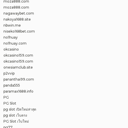
moza888.com
moza888.com
nagawaybet.com
nakoya1688.site
nbwin.me
niseko168bet.com
no1huay
no1huay.com
okcasino
okcasino159.com
okcasino159.com
onesiamclub.site
p2vvip
pananthai99.com
panda555
paramax1688.info
PG
PG Slot
pg slot เปิดใหม่ล่าสุด
pg slot เว็บตรง
PG Slot เว็บใหม่
pg77