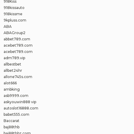
918Kiss
918kissauto
918kissme
9kpluss.com
ABA
ABAGroup2
abbet789.com
acebet789.com
acebet789.com
adm789.vip
allbestbet
allbet24hr
allone745s.com
alot666
ambking
asb9999.com
askyouwin888 vip
autoslot16888.com
babet555.com
Baccarat
baj88thb
baj88thbz.com