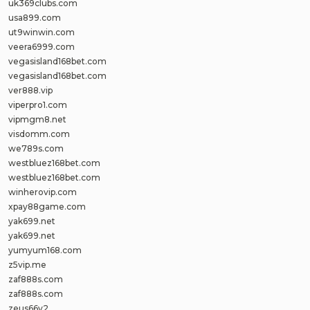
uk369clubs.com
usa899.com
ut9winwin.com
veera6999.com
vegasisland168bet.com
vegasisland168bet.com
ver888.vip
viperpro1.com
vipmgm8.net
visdomm.com
we789s.com
westbluez168bet.com
westbluez168bet.com
winherovip.com
xpay88game.com
yak699.net
yak699.net
yumyum168.com
z5vip.me
zaf888s.com
zaf888s.com
zeus66v2