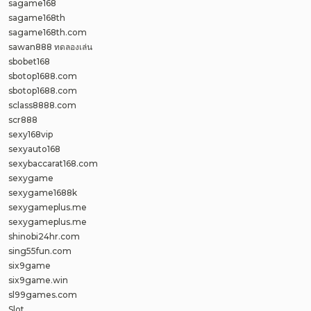
sagame168
sagame168th
sagame168th.com
sawan888 ทดลองเล่น
sbobet168
sbotop1688.com
sbotop1688.com
sclass8888.com
scr888
sexy168vip
sexyauto168
sexybaccarat168.com
sexygame
sexygame1688k
sexygameplus.me
sexygameplus.me
shinobi24hr.com
sing55fun.com
six9game
six9game.win
sl99games.com
Slot