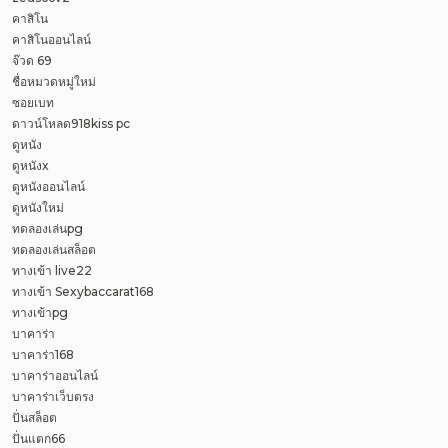
คาสิโน
คาสิโนออนไลน์
จ๊วด 69
ชื่อหมวดหมู่ใหม่
ซอยเบท
ดาวน์โหลด918kiss pc
ดูหนัง
ดูหนังx
ดูหนังออนไลน์
ดูหนังใหม่
ทดลองเล่นpg
ทดลองเล่นสล็อต
ทางเข้า live22
ทางเข้า Sexybaccarat168
ทางเข้าpg
บาคาร่า
บาคาร่า168
บาคาร่าออนไลน์
บาคาร่าเว็บตรง
ปั่นสล็อต
ปั่นแตก66