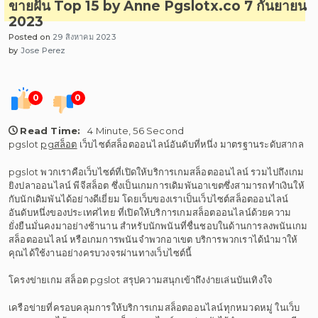
ขายฝัน Top 15 by Anne Pgslotx.co 7 กันยายน
2023
Posted on
29 สิงหาคม 2023
by
Jose Perez
0
0
Read Time:
4 Minute, 56 Second
pgslot
pgสล็อต
เว็บไซต์สล็อตออนไลน์อันดับที่หนึ่ง มาตรฐานระดับสากล
pgslot พวกเราคือเว็บไซต์ที่เปิดให้บริการเกมสล็อตออนไลน์ รวมไปถึงเกม
ยิงปลาออนไลน์ พีจีสล็อต ซึ่งเป็นเกมการเดิมพันอาเขตซึ่งสามารถทำเงินให้
กับนักเดิมพันได้อย่างดีเยี่ยม โดยเว็บของเราเป็นเว็บไซต์สล็อตออนไลน์
อันดับหนึ่งของประเทศไทย ที่เปิดให้บริการเกมสล็อตออนไลน์ด้วยความ
ยั่งยืนมั่นคงมาอย่างช้านาน สำหรับนักพนันที่ชื่นชอบในด้านการลงพนันเกม
สล็อตออนไลน์ หรือเกมการพนันจำพวกอาเขต บริการพวกเราได้นำมาให้
คุณได้ใช้งานอย่างครบวงจรผ่านทางเว็บไซต์นี้
โครงข่ายเกม สล็อต pgslot สรุปความสนุกเข้าถึงง่ายเล่นบันเทิงใจ
เครือข่ายที่ครอบคลุมการให้บริการเกมสล็อตออนไลน์ทุกหมวดหมู่ ในเว็บ