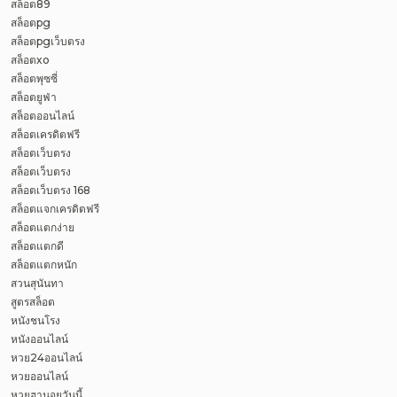
สล็อต89
สล็อตpg
สล็อตpgเว็บตรง
สล็อตxo
สล็อตพุซซี่
สล็อตยูฟ่า
สล็อตออนไลน์
สล็อตเครดิตฟรี
สล็อตเว็บตรง
สล็อตเว็บตรง
สล็อตเว็บตรง 168
สล็อตแจกเครดิตฟรี
สล็อตแตกง่าย
สล็อตแตกดี
สล็อตแตกหนัก
สวนสุนันทา
สูตรสล็อต
หนังชนโรง
หนังออนไลน์
หวย24ออนไลน์
หวยออนไลน์
หวยฮานอยวันนี้