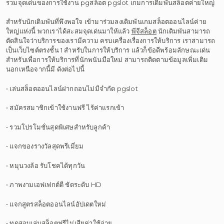
รวมจุดเด่นของการใช้งาน pgสล็อต pgslot เกมการเดิมพันสล็อตค่ายใหญ่
สำหรับนักเดิมพันที่พึงพอใจ เข้ามาร่วมลงเดิมพันเกมสล็อตออนไลน์ค่าย
ใหญ่แห่งนี้ พวกเราได้สะสมจุดเด่นมาให้แล้ว
พีจีสล็อต
นักเดิมพันสามารถ
ตัดสินใจว่าบริการของเรามีความ ครบเครื่องเรื่องการให้บริการ เราสามารถ
เป็นเว็บไซต์ตรงชั้น 1 สำหรับในการให้บริการ แล้วก็ข้อดีพร้อมลักษณะเด่น
สำหรับเพื่อการให้บริการที่นักพนันมือใหม่ สามารถติดตามข้อมูลเพิ่มเติม
นอกเหนือจากนี้มี ดังต่อไปนี้
• เล่นสล็อตออนไลน์ฝากถอนไม่มีจำกัด pgslot
• สมัครสมาชิกเข้าใช้งานฟรี ไร้ค่าแรกเข้า
• รวมโปรโมชั่นสุดพิเศษสำหรับลูกค้า
• แจกของรางวัลสุดพรีเมี่ยม
• หมุนวงล้อ รับโชคได้ทุกวัน
• ภาพงามเอฟเฟกต์ดี ชัดระดับ HD
• แจกสูตรสล็อตออนไลน์อัปเดตใหม่
• ทดสอบเล่นสล็อตฟรีไม่เสียค่าใช้จ่าย