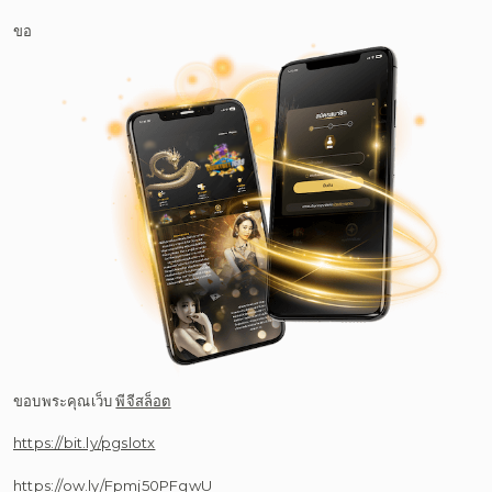
ขอ
ขอบพระคุณเว็บ
พีจีสล็อต
https://bit.ly/pgslotx
https://ow.ly/Fpmj50PFgwU