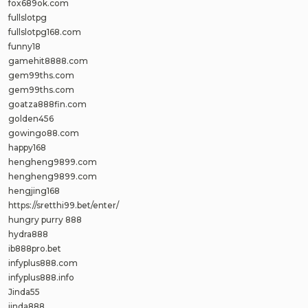
fox689ok.com
fullslotpg
fullslotpg168.com
funny18
gamehit8888.com
gem99ths.com
gem99ths.com
goatza888fin.com
golden456
gowingo88.com
happy168
hengheng9899.com
hengheng9899.com
hengjing168
https://sretthi99.bet/enter/
hungry purry 888
hydra888
ib888pro.bet
infyplus888.com
infyplus888.info
Jinda55
jinda888