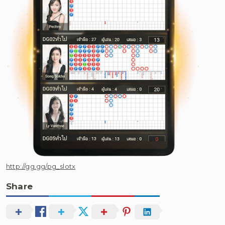
http://gg.gg/pg_slotx
Share