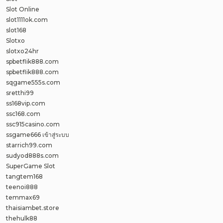
Slot Online
slot1111ok.com
slot168
Slotxo
slotxo24hr
spbetflik888.com
spbetflik888.com
sqgame555s.com
sretthi99
ss168vip.com
ssc168.com
ssc915casino.com
ssgame666 เข้าสู่ระบบ
starrich99.com
sudyod888s.com
SuperGame Slot
tangtem168
teenoi888
temmax69
thaisiambet.store
thehulk88