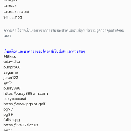
แทงบอล
แทงบอลออนไลน์
โจ๊กเกอร์123
ความสำเร็จมักเป็นผลมาจากการรับรองตัวตนตอนที่คุณมีความรู้สึกว่าคุณกำลังล้ม
เหลว
เว็บสล็อตและบาคาร่าของโครตดีเว็บนี้เล่นแล้วรวยจัดๆ
918kiss
หนังชนโรง
punpro66
sagame
joker123
ดูหนัง
pussy888
https://pussy888win.com
sexybaccarat
https://www.pgslot.golf
pg77
pg99
fullslotpg
https://live22slot.us
ดูหนัง