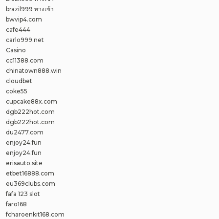
brazil999 ทางเข้า
bwvip4.com
cafe444
carlo999.net
Casino
cc11388.com
chinatown888.win
cloudbet
coke55
cupcake88x.com
dgb222hot.com
dgb222hot.com
du2477.com
enjoy24.fun
enjoy24.fun
erisauto.site
etbet16888.com
eu369clubs.com
fafa 123 slot
faro168
fcharoenkit168.com