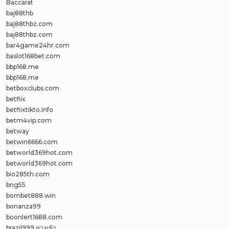
Baccarat
baj88thb
baj88thbz.com
baj88thbz.com
bar4game24hr.com
baslot168bet.com
bbp168.me
bbp168.me
betboxclubs.com
betflix
betflixtikto.info
betm4vip.com
betway
betwin6666.com
betworld369hot.com
betworld369hot.com
bio285th.com
bng55
bombet888.win
bonanza99
boonlert1688.com
brazil999 ทางเข้า