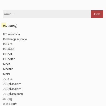
ค้นหา
สำหรับ:
หมวดหมู่
123xos.com
1688vegasx.com
168slot
168สล็อต
188bet
188betth
1xbet
1xbetth
1xbit1
77UFA
789plus.com
789plus.com
789pluss.com
888pg
8lots.com