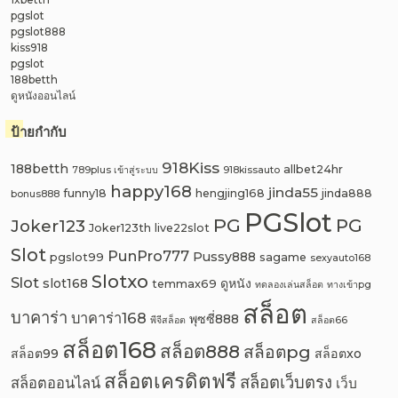
pgslot
pgslot888
kiss918
pgslot
188betth
ดูหนังออนไลน์
ป้ายกำกับ
918Kiss
188betth
allbet24hr
789plus เข้าสู่ระบบ
918kissauto
happy168
jinda55
funny18
hengjing168
jinda888
bonus888
PGSlot
PG
PG
Joker123
Joker123th
live22slot
Slot
PunPro777
Pussy888
pgslot99
sagame
sexyauto168
Slotxo
Slot
slot168
ดูหนัง
temmax69
ทดลองเล่นสล็อต
ทางเข้าpg
สล็อต
บาคาร่า
บาคาร่า168
พุซซี่888
พีจีสล็อต
สล็อต66
สล็อต168
สล็อต888
สล็อตpg
สล็อต99
สล็อตxo
สล็อตเครดิตฟรี
สล็อตเว็บตรง
สล็อตออนไลน์
เว็บ