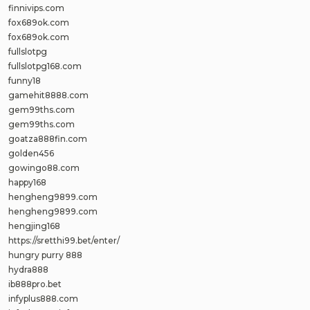
finnivips.com
fox689ok.com
fox689ok.com
fullslotpg
fullslotpg168.com
funny18
gamehit8888.com
gem99ths.com
gem99ths.com
goatza888fin.com
golden456
gowingo88.com
happy168
hengheng9899.com
hengheng9899.com
hengjing168
https://sretthi99.bet/enter/
hungry purry 888
hydra888
ib888pro.bet
infyplus888.com