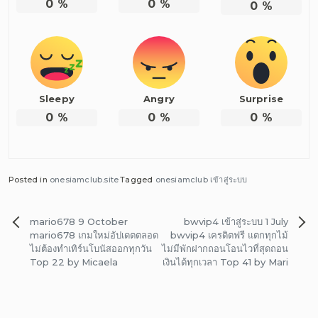
0
%
0
%
0
%
Sleepy
Angry
Surprise
0
%
0
%
0
%
Posted in
onesiamclub.site
Tagged
onesiamclub เข้าสู่ระบบ
แนะแนว
mario678 9 October
bwvip4 เข้าสู่ระบบ 1 July
เรื่อง
mario678 เกมใหม่อัปเดตตลอด
bwvip4 เครดิตฟรี แตกทุกไม้
ไม่ต้องทำเทิร์นโบนัสออกทุกวัน
ไม่มีพักฝากถอนโอนไวที่สุดถอน
Top 22 by Micaela
เงินได้ทุกเวลา Top 41 by Mari