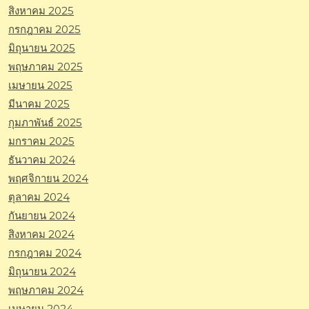
สิงหาคม 2025
กรกฎาคม 2025
มิถุนายน 2025
พฤษภาคม 2025
เมษายน 2025
มีนาคม 2025
กุมภาพันธ์ 2025
มกราคม 2025
ธันวาคม 2024
พฤศจิกายน 2024
ตุลาคม 2024
กันยายน 2024
สิงหาคม 2024
กรกฎาคม 2024
มิถุนายน 2024
พฤษภาคม 2024
เมษายน 2024