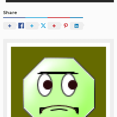
Share