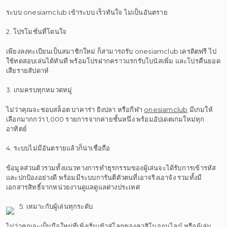
ระบบ onesiamclub เข้าระบบ เร็วทันใจ ไม่เป็นอันตราย
2. โปรโมชั่นที่โดนใจ
เพียงลงทะเบียนเป็นสมาชิกใหม่ ก็สามารถรับ onesiamclub เครดิตฟรี ไป
ใช้ทดสอบเล่นได้ทันที พร้อมโปรฝากคราวแรกรับโบนัสเพิ่ม และโปรคืนยอด
เสียรายสัปดาห์
3. เกมครบทุกหมวดหมู่
ไม่ว่าคุณจะชอบสล็อต บาคาร่า ยิงปลา หรือกีฬา
onesiamclub
มีเกมให้
เลือกมากกว่า 1,000 รายการจากค่ายชั้นหนึ่ง พร้อมอัปเดตเกมใหม่ทุก
อาทิตย์
4. ระบบไม่มีอันตรายแล้วก็น่าเชื่อถือ
ข้อมูลส่วนตัวรวมทั้งแนวทางการทำธุรกรรมของผู้เล่นจะได้รับการเข้ารหัส
และปกป้องอย่างดี พร้อมมีระบบการันตีตัวตนที่เอาจริงเอาจัง รวมทั้งมี
เอกสารสิทธิ์จากหน่วยงานดูแลดูแลต่างประเทศ
5. เหมาะกับผู้เล่นทุกระดับ
ไม่ว่าคุณจะเป็นมือใหม่ที่เพิ่งเริ่มเข้าสู่โลกของคาสิโนออนไลน์ หรือผู้เล่น