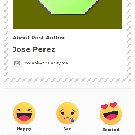
About Post Author
Jose Perez
noreply@dalehay.me
Happy
Sad
Excited