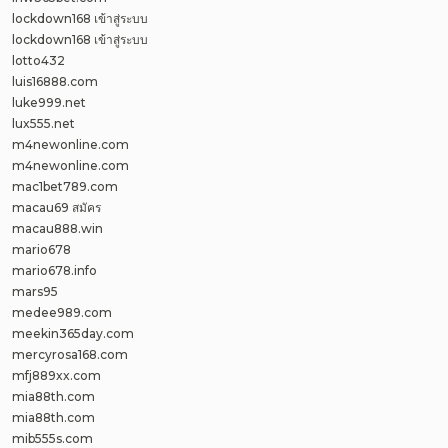
lockdown168 เข้าสู่ระบบ
lockdown168 เข้าสู่ระบบ
lotto432
luis16888.com
luke999.net
lux555.net
m4newonline.com
m4newonline.com
mac1bet789.com
macau69 สมัคร
macau888.win
mario678
mario678.info
mars95
medee989.com
meekin365day.com
mercyrosa168.com
mfj889xx.com
mia88th.com
mia88th.com
mib555s.com