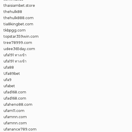
thaisiambet.store
thehulk88
thehulk888.com
tia8kingbet.com
tkbpgg.com
topstar359win.com
tree78999.com
udee365day.com
ufa191 ทางเข้า
ufa191 ทางเข้า
ufa88
Ufa89bet
ufa9
ufabet
ufad168.com
ufad168.com
ufaheno88.com
ufam11.com
ufamnn.com
ufamnn.com
ufanance789.com