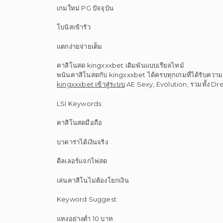
เกมใหม่ PG ปัจจุบัน
โบนัสเข้ารัว
แตกง่ายจ่ายเต็ม
คาสิโนสด kingxxxbet เดิมพันแบบเรียลไทม์
พนันคาสิโนสดกับ kingxxxbet ได้ครบทุกเกมที่ได้รับความนิ
kingxxxbet เข้าสู่ระบบ
AE Sexy, Evolution, รวมทั้ง 
LSI Keywords:
คาสิโนสดมือถือ
บาคาร่าได้เงินจริง
ดีลเลอร์แจกไพ่สด
เล่นคาสิโนไม่ต้องโยกเงิน
Keyword Suggest:
แทงอย่างต่ำ 10 บาท