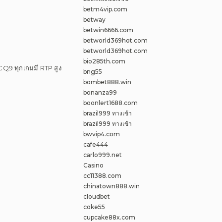
betm4vip.com
betway
betwin6666.com
betworld369hot.com
betworld369hot.com
bio285th.com
CQ9 ทุกเกมมี RTP สูง
bng55
bombet888.win
bonanza99
boonlert1688.com
brazil999 ทางเข้า
brazil999 ทางเข้า
bwvip4.com
cafe444
carlo999.net
Casino
cc11388.com
chinatown888.win
cloudbet
coke55
cupcake88x.com