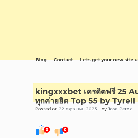
Blog
Contact
Lets get your new site u
kingxxxbet เครดิตฟรี 25 Au
ทุกค่ายฮิต Top 55 by Tyrell
Posted on
22 พฤษภาคม 2025
by
Jose Perez
0
0