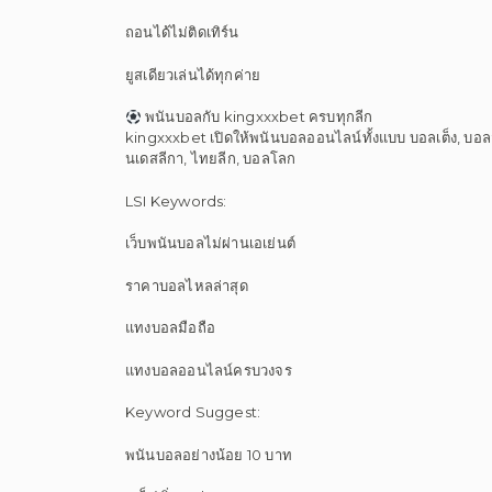
ถอนได้ไม่ติดเทิร์น
ยูสเดียวเล่นได้ทุกค่าย
พนันบอลกับ kingxxxbet ครบทุกลีก
kingxxxbet เปิดให้พนันบอลออนไลน์ทั้งแบบ บอลเต็ง, บอลสเต็
นเดสลีกา, ไทยลีก, บอลโลก
LSI Keywords:
เว็บพนันบอลไม่ผ่านเอเย่นต์
ราคาบอลไหลล่าสุด
แทงบอลมือถือ
แทงบอลออนไลน์ครบวงจร
Keyword Suggest:
พนันบอลอย่างน้อย 10 บาท