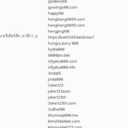
golden456
gowingo88.com
happy168
hengheng9899.com
hengheng9899.com
hengjing168
รีเมียร์ลีก, ลาลีกา, บุ
https://sretthi99.bet/enter/
hungry purry 888
hydra888
ib888pro.bet
infyplus888.com
infyplus888.info
Jinda55
jinda888
Joker123
joker123auto
joker123th
Joker123th.com
Judhai168
khumsup888.me
kimchibetbet.com
kingxxxbet123.com