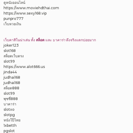
ดูหนังออนไลน์
https://www.moviehdthai.com
https://www.sexy168.vip
punpro777
เว็บหวยเงิน
เว็บคาสิโนน่าเล่น ทั้ง
สล็อต
และ
บาคาร่า
ตึงจริงแตกบ่อยมาก
joker123
slot168
สล็อตเว็บตรง
slot99
https://www.alot666.us
jinda44
judhai168
judhai168
สล็อต888
slot99
พุซซี่888
บาคาร่า
slotxo
slotpg
หนังโป๊ไทย
1xbetth
pgslot