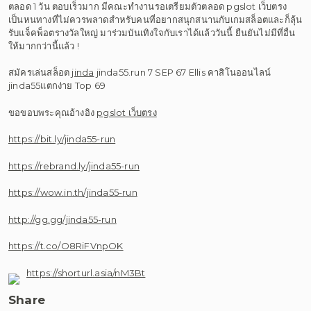
ตลอด 1 วัน ตอบเร็วมาก มีคณะทำงานรอเตรียมตัวตลอด pgslot เว็บตรง
เป็นหนทางที่ไม่ควรพลาดสำหรับคนที่อยากสนุกสนานกับเกมสล็อตและก็ลุ้น
รับแจ็คพ็อตรางวัลใหญ่ มาร่วมบันเทิงใจกับเราได้แล้ววันนี้ ยืนยันไม่มีที่อื่น
ให้มากกว่านี้แล้ว !
สมัครเล่นสล็อต
jinda
jinda55.run 7 SEP 67 Ellis คาสิโนออนไลน์
jinda55แตกง่าย Top 69
ขอขอบพระคุณอ้างอิง
pgslot เว็บตรง
https://bit.ly/jinda55-run
https://rebrand.ly/jinda55-run
https://wow.in.th/jinda55-run
http://gg.gg/jinda55-run
https://t.co/O8RiFVnpOK
https://shorturl.asia/nM3Bt
Share