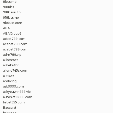
8lots.me
918Kiss
918kissauto
918kissme
9kpluss.com
ABA
ABAGroup2
abbet789.com
acebet789.com
acebet789.com
adm789.vip
allbestbet
allbet24hr
allone745s.com
alot666
ambking
asb9999.com
askyouwin888 vip
autoslot16888.com
babet555.com
Baccarat
baj88thb