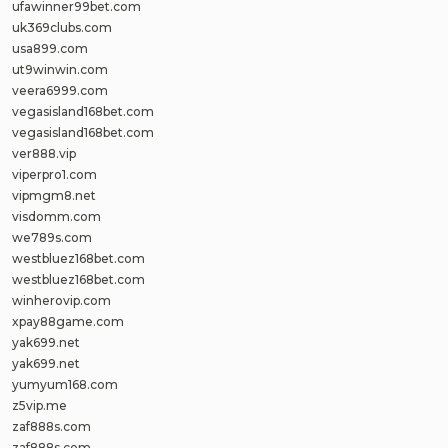
ufawinner99bet.com
uk369clubs.com
usa899.com
ut9winwin.com
veera6999.com
vegasisland168bet.com
vegasisland168bet.com
ver888.vip
viperpro1.com
vipmgm8.net
visdomm.com
we789s.com
westbluez168bet.com
westbluez168bet.com
winherovip.com
xpay88game.com
yak699.net
yak699.net
yumyum168.com
z5vip.me
zaf888s.com
zaf888s.com