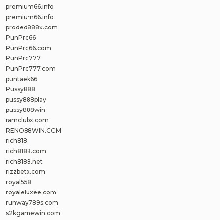
premium66.info
premium66.info
proded888x.com
PunPro66
PunPro66.com
PunPro777
PunPro777.com
puntaek66
Pussy888
pussy888play
pussy888win
ramclubx.com
RENO88WIN.COM
rich818
rich8188.com
rich8188.net
rizzbetx.com
royal558
royaleluxee.com
runway789s.com
s2kgamewin.com