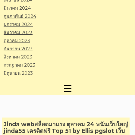
มีนาคม 2024
กุมภาพันธ์ 2024
มกราคม 2024
ธันวาคม 2023
ตุลาคม 2023
กันยายน 2023
สิงหาคม 2023
กรกฎาคม 2023
มิถุนายน 2023
Jinda webสล็อตมาแรง ตุลาคม 24 พนันเว็บใหญ่
jinda55 เครดิตฟรี Top 51 by Ellis pgslot เว็บ