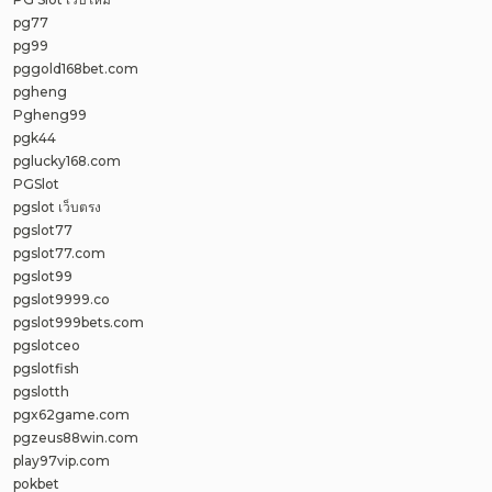
pg77
pg99
pggold168bet.com
pgheng
Pgheng99
pgk44
pglucky168.com
PGSlot
pgslot เว็บตรง
pgslot77
pgslot77.com
pgslot99
pgslot9999.co
pgslot999bets.com
pgslotceo
pgslotfish
pgslotth
pgx62game.com
pgzeus88win.com
play97vip.com
pokbet