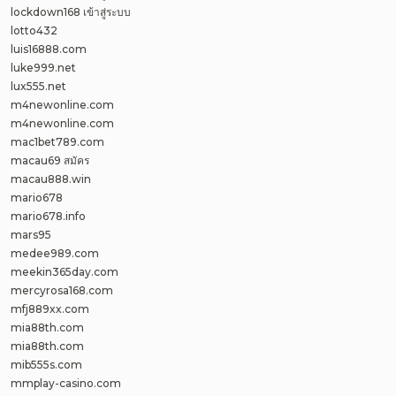
lockdown168 เข้าสู่ระบบ
lotto432
luis16888.com
luke999.net
lux555.net
m4newonline.com
m4newonline.com
mac1bet789.com
macau69 สมัคร
macau888.win
mario678
mario678.info
mars95
medee989.com
meekin365day.com
mercyrosa168.com
mfj889xx.com
mia88th.com
mia88th.com
mib555s.com
mmplay-casino.com