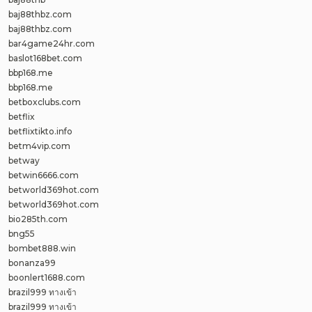
baj88thbz.com
baj88thbz.com
bar4game24hr.com
baslot168bet.com
bbp168.me
bbp168.me
betboxclubs.com
betflix
betflixtikto.info
betm4vip.com
betway
betwin6666.com
betworld369hot.com
betworld369hot.com
bio285th.com
bng55
bombet888.win
bonanza99
boonlert1688.com
brazil999 ทางเข้า
brazil999 ทางเข้า