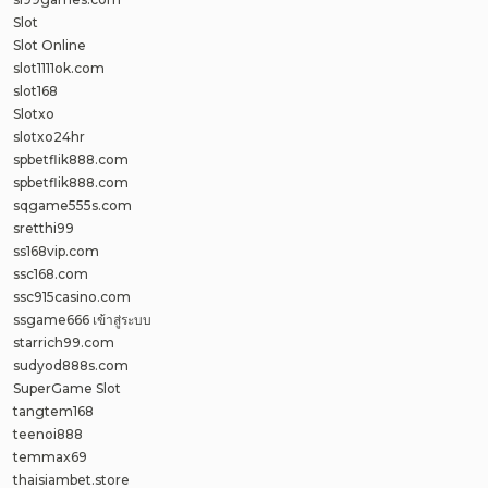
Slot
Slot Online
slot1111ok.com
slot168
Slotxo
slotxo24hr
spbetflik888.com
spbetflik888.com
sqgame555s.com
sretthi99
ss168vip.com
ssc168.com
ssc915casino.com
ssgame666 เข้าสู่ระบบ
starrich99.com
sudyod888s.com
SuperGame Slot
tangtem168
teenoi888
temmax69
thaisiambet.store