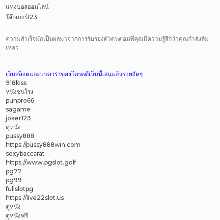
แทงบอลออนไลน์
โจ๊กเกอร์123
ความสำเร็จมักเป็นผลมาจากการรับรองตัวตนตอนที่คุณมีความรู้สึกว่าคุณกำลังล้ม
เหลว
เว็บสล็อตและบาคาร่าของโครตดีเว็บนี้เล่นแล้วรวยจัดๆ
918kiss
หนังชนโรง
punpro66
sagame
joker123
ดูหนัง
pussy888
https://pussy888win.com
sexybaccarat
https://www.pgslot.golf
pg77
pg99
fullslotpg
https://live22slot.us
ดูหนัง
ดูหนังฟรี