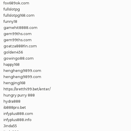
fox689ok.com
fullslotpg
fullslotpg168.com
funny18
gamehit8888.com
gem99ths.com
gem99ths.com
goatza888fin.com
golden456
gowingo88.com
happy168
hengheng9899.com
hengheng9899.com
hengjing168
https://sretthi99.bet/enter/
hungry purry 888
hydra888
ib888pro.bet
infyplus888.com
infyplus888.info
Jinda55