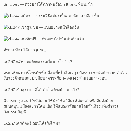
Snippet — ตัวอย่างโค้ดภาพพร้อม alt text ที่แนะนำ:
คำถามที่พบได้มาก (FAQ)
du247 สมัคร จะต้องตระเตรียมอะไรบ้าง?
ตระเตรียมเบอร์โทรศัพท์เคลื่อนที่หรืออีเมล รูปบัตรประชาชนถ้าระบบจำต้อง
รับรองตัวตน และบัญชีธนาคารหรือ e-wallet สำหรับฝาก-ถอน
du247 เข้าสู่ระบบ มิได้ จำเป็นต้องทำอย่างไร?
พิจารณายูสเซอร์/รหัสผ่าน ใช้ฟังก์ชัน “ลืมรหัสผ่าน” หรือติดต่อฝ่าย
สนับสนุน แม้สงสัยว่าโดนแฮ็ก ให้แปลงรหัสผ่านโดยทันทีรวมทั้งสำรวจ
กิจกรรมบัญชี
du247
เครดิตฟรี ถอนได้จริงไหม?