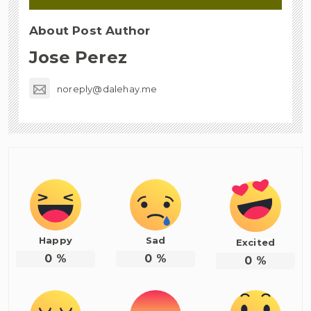
About Post Author
Jose Perez
noreply@dalehay.me
Happy
Sad
Excited
0
%
0
%
0
%