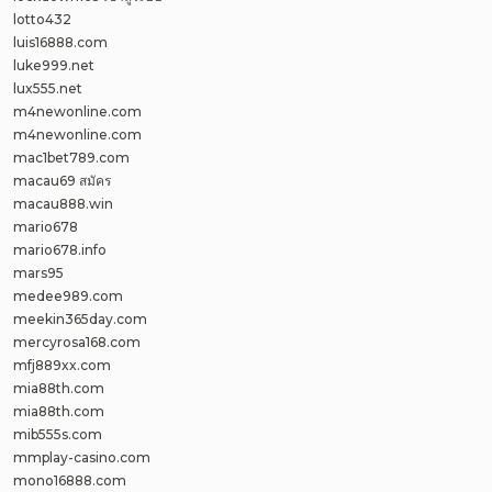
lotto432
luis16888.com
luke999.net
lux555.net
m4newonline.com
m4newonline.com
mac1bet789.com
macau69 สมัคร
macau888.win
mario678
mario678.info
mars95
medee989.com
meekin365day.com
mercyrosa168.com
mfj889xx.com
mia88th.com
mia88th.com
mib555s.com
mmplay-casino.com
mono16888.com