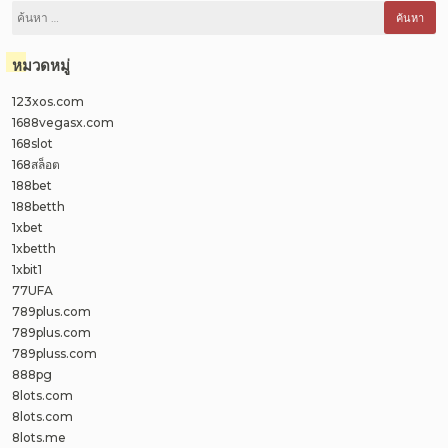
ค้นหา
สำหรับ:
หมวดหมู่
123xos.com
1688vegasx.com
168slot
168สล็อต
188bet
188betth
1xbet
1xbetth
1xbit1
77UFA
789plus.com
789plus.com
789pluss.com
888pg
8lots.com
8lots.com
8lots.me