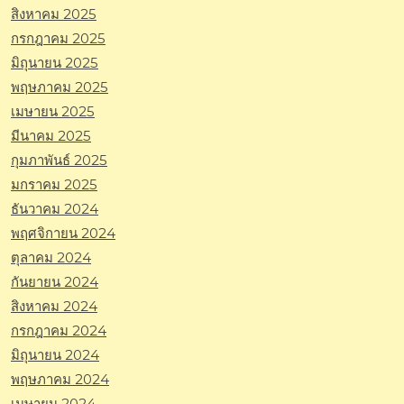
สิงหาคม 2025
กรกฎาคม 2025
มิถุนายน 2025
พฤษภาคม 2025
เมษายน 2025
มีนาคม 2025
กุมภาพันธ์ 2025
มกราคม 2025
ธันวาคม 2024
พฤศจิกายน 2024
ตุลาคม 2024
กันยายน 2024
สิงหาคม 2024
กรกฎาคม 2024
มิถุนายน 2024
พฤษภาคม 2024
เมษายน 2024