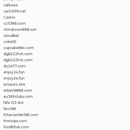
cafe444
carlo999.net
Casino
cc11388.com
chinatown888.win
cloudbet
coke55
cupcake88x.com
dgb222hot.com
dgb222hot.com
du2477.com
enjoy24.fun
enjoy24.fun
erisauto.site
etbet16888.com
eu369clubs.com
fafa 123 slot
faro168
fcharoenkit168.com
finnivips.com
fox689ok.com