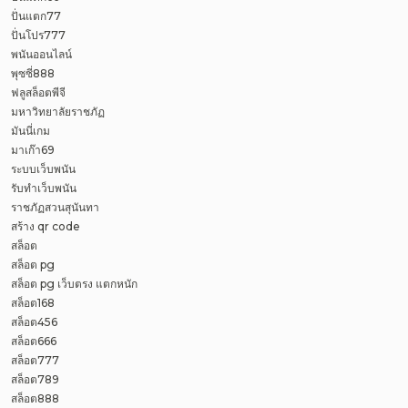
ปั่นแตก77
ปั่นโปร777
พนันออนไลน์
พุซซี่888
ฟลูสล็อตพีจี
มหาวิทยาลัยราชภัฏ
มันนี่เกม
มาเก๊า69
ระบบเว็บพนัน
รับทำเว็บพนัน
ราชภัฏสวนสุนันทา
สร้าง qr code
สล็อต
สล็อต pg
สล็อต pg เว็บตรง แตกหนัก
สล็อต168
สล็อต456
สล็อต666
สล็อต777
สล็อต789
สล็อต888