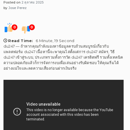
Posted on
2 ตุลาคม 2025
by
Jose Perez
0
0
Read Time:
6 Minute, 19 Second
du247 — ถ้าหากคุณกำลังมองหาข้อมูลครบถ้วนสมบูรณ์เกี่ยวกับ
แพลตฟอร์ม du247 เนื้อหานี้จะพาคุณไล่ตั้งแต่การ du247 สมัคร, วิธี
du247 เข้าสู่ระบบ, ประเภทรวมทั้งการวัด du247 เครดิตฟรี รวมทั้งเทคนิค
ความปลอดภัยแล้วก็การจัดการงบเพื่อเล่นอย่างรับผิดชอบ ให้คุณเริ่มได้
อย่างแน่ใจและลดความเสี่ยงก่อนฝากเงินจริง