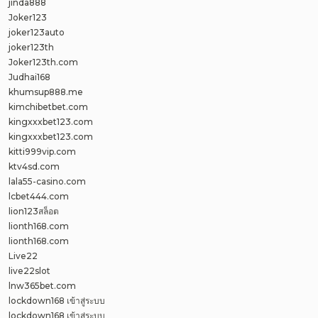
jinda888
Joker123
joker123auto
joker123th
Joker123th.com
Judhai168
khumsup888.me
kimchibetbet.com
kingxxxbet123.com
kingxxxbet123.com
kitti999vip.com
ktv4sd.com
lala55-casino.com
lcbet444.com
lion123สล็อต
lionth168.com
lionth168.com
Live22
live22slot
lnw365bet.com
lockdown168 เข้าสู่ระบบ
lockdown168 เข้าสู่ระบบ