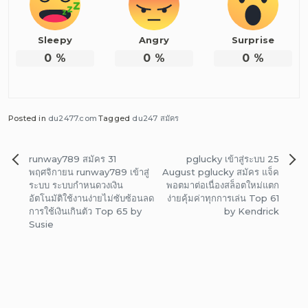
Sleepy
Angry
Surprise
0
%
0
%
0
%
Posted in
du2477.com
Tagged
du247 สมัคร
แนะแนว
runway789 สมัคร 31
pglucky เข้าสู่ระบบ 25
เรื่อง
พฤศจิกายน runway789 เข้าสู่
August pglucky สมัคร แจ็ค
ระบบ ระบบกำหนดวงเงิน
พอตมาต่อเนื่องสล็อตใหม่แตก
อัตโนมัติใช้งานง่ายไม่ซับซ้อนลด
ง่ายคุ้มค่าทุกการเล่น Top 61
การใช้เงินเกินตัว Top 65 by
by Kendrick
Susie