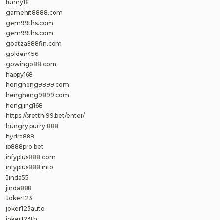
funny18
gamehit8888.com
gem99ths.com
gem99ths.com
goatza888fin.com
golden456
gowingo88.com
happy168
hengheng9899.com
hengheng9899.com
hengjing168
https://sretthi99.bet/enter/
hungry purry 888
hydra888
ib888pro.bet
infyplus888.com
infyplus888.info
Jinda55
jinda888
Joker123
joker123auto
joker123th