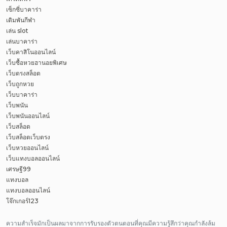
เซ็กซี่บาคาร่า
เดิมพันกีฬา
เล่น slot
เล่นบาคาร่า
เว็บคาสิโนออนไลน์
เว็บซื้อหวยฮานอยพิเศษ
เว็บตรงสล็อต
เว็บถูกหวย
เว็บบาคาร่า
เว็บพนัน
เว็บพนันออนไลน์
เว็บสล็อต
เว็บสล็อตเว็บตรง
เว็บหวยออนไลน์
เว็บแทงบอลออนไลน์
เศรษฐี99
แทงบอล
แทงบอลออนไลน์
โจ๊กเกอร์123
ความสำเร็จมักเป็นผลมาจากการรับรองตัวตนตอนที่คุณมีความรู้สึกว่าคุณกำลังล้ม