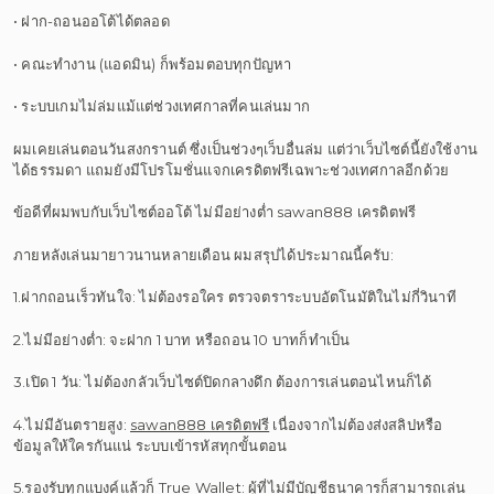
• ฝาก-ถอนออโต้ได้ตลอด
• คณะทำงาน (แอดมิน) ก็พร้อมตอบทุกปัญหา
• ระบบเกมไม่ล่มแม้แต่ช่วงเทศกาลที่คนเล่นมาก
ผมเคยเล่นตอนวันสงกรานต์ ซึ่งเป็นช่วงๆเว็บอื่นล่ม แต่ว่าเว็บไซต์นี้ยังใช้งาน
ได้ธรรมดา แถมยังมีโปรโมชั่นแจกเครดิตฟรีเฉพาะช่วงเทศกาลอีกด้วย
ข้อดีที่ผมพบกับเว็บไซต์ออโต้ ไม่มีอย่างต่ำ sawan888 เครดิตฟรี
ภายหลังเล่นมายาวนานหลายเดือน ผมสรุปได้ประมาณนี้ครับ:
1.ฝากถอนเร็วทันใจ: ไม่ต้องรอใคร ตรวจตราระบบอัตโนมัติในไม่กี่วินาที
2.ไม่มีอย่างต่ำ: จะฝาก 1 บาท หรือถอน 10 บาทก็ทำเป็น
3.เปิด 1 วัน: ไม่ต้องกลัวเว็บไซต์ปิดกลางดึก ต้องการเล่นตอนไหนก็ได้
4.ไม่มีอันตรายสูง:
sawan888 เครดิตฟรี
เนื่องจากไม่ต้องส่งสลิปหรือ
ข้อมูลให้ใครกันแน่ ระบบเข้ารหัสทุกขั้นตอน
5.รองรับทุกแบงค์แล้วก็ True Wallet: ผู้ที่ไม่มีบัญชีธนาคารก็สามารถเล่น