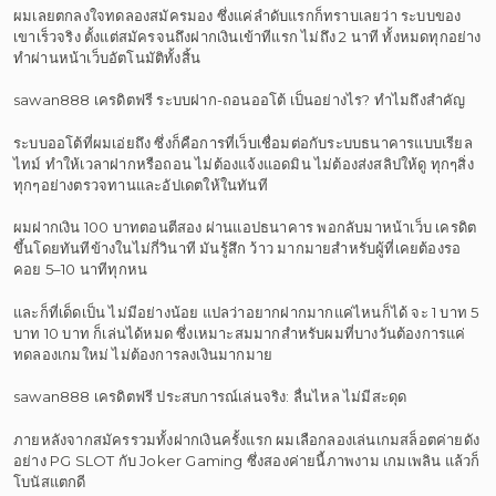
ผมเลยตกลงใจทดลองสมัครมอง ซึ่งแค่ลำดับแรกก็ทราบเลยว่า ระบบของ
เขาเร็วจริง ตั้งแต่สมัครจนถึงฝากเงินเข้าทีแรก ไม่ถึง 2 นาที ทั้งหมดทุกอย่าง
ทำผ่านหน้าเว็บอัตโนมัติทั้งสิ้น
sawan888 เครดิตฟรี ระบบฝาก-ถอนออโต้ เป็นอย่างไร? ทำไมถึงสำคัญ
ระบบออโต้ที่ผมเอ่ยถึง ซึ่งก็คือการที่เว็บเชื่อมต่อกับระบบธนาคารแบบเรียล
ไทม์ ทำให้เวลาฝากหรือถอน ไม่ต้องแจ้งแอดมิน ไม่ต้องส่งสลิปให้ดู ทุกๆสิ่ง
ทุกๆอย่างตรวจทานและอัปเดตให้ในทันที
ผมฝากเงิน 100 บาทตอนตีสอง ผ่านแอปธนาคาร พอกลับมาหน้าเว็บ เครดิต
ขึ้นโดยทันทีข้างในไม่กี่วินาที มันรู้สึก ว้าว มากมายสำหรับผู้ที่เคยต้องรอ
คอย 5–10 นาทีทุกหน
และก็ที่เด็ดเป็น ไม่มีอย่างน้อย แปลว่าอยากฝากมากแค่ไหนก็ได้ จะ 1 บาท 5
บาท 10 บาท ก็เล่นได้หมด ซึ่งเหมาะสมมากสำหรับผมที่บางวันต้องการแค่
ทดลองเกมใหม่ ไม่ต้องการลงเงินมากมาย
sawan888 เครดิตฟรี ประสบการณ์เล่นจริง: ลื่นไหล ไม่มีสะดุด
ภายหลังจากสมัครรวมทั้งฝากเงินครั้งแรก ผมเลือกลองเล่นเกมสล็อตค่ายดัง
อย่าง PG SLOT กับ Joker Gaming ซึ่งสองค่ายนี้ภาพงาม เกมเพลิน แล้วก็
โบนัสแตกดี