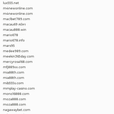
lux555.net
m4newonline.com
m4newonline.com
mac1bet789.com
macau69 สมัคร
macau888.win
mario678
mario678.info
mars95
medee989.com
meekin365day.com
mercyrosa168.com
mfj889xx.com
mia88th.com
mia88th.com
mib555s.com
mmplay-casino.com
mono16888.com
moza888.com
moza888.com
nagawaybet.com