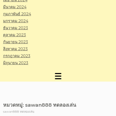
มีนาคม 2024
กุมภาพันธ์ 2024
มกราคม 2024
ธันวาคม 2023
ตุลาคม 2023
กันยายน 2023
สิงหาคม 2023
กรกฎาคม 2023
มิถุนายน 2023
หมวดหมู่:
sawan888 ทดลองเล่น
sawan888 ทดลองเล่น