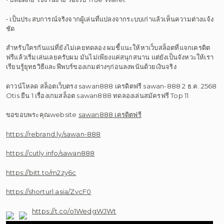
• เป็นประสบการณ์จริงจากผู้เล่นที่แปลงจากระบบเก่าแล้วเห็นความต่างแจ้ง
ชัด
สำหรับใครกันแน่ที่ยังไม่เคยทดลอง ผมชี้แนะให้หาเว็บสล็อตที่แจกเครดิต
ฟรีแล้วเริ่มเล่นเลยครับผม มันไม่เพียงแค่สนุกสนาน แต่ยังเป็นจังหวะให้เรา
เรียนรู้ยุทธวิธีและฟีพบร์ของเกมต่างๆก่อนลงพนันด้วยเงินจริง
ดาวน์โหลด สล็อตเว็บตรง sawan888 เครดิตฟรี sawan-888 2 ธ.ค. 2568
Otis ยืน 1 เรื่องเกมสล็อต sawan888 ทดลองเล่นสมัครฟรี Top 11
ขอขอบพระคุณwebsite
sawan888 เครดิตฟรี
https://rebrand.ly/sawan-888
https://cutly.info/sawan888
https://bitt.to/m2zy6c
https://shorturl.asia/ZvcF0
https://t.co/o1WedgWJWt