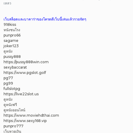
เหลว
เว็บสล็อตและบาคาร่าของโครตดีเว็บนี้เล่นแล้วรวยจัดๆ
918kiss
หนังชนโรง
punpro66
sagame
joker123
ดูหนัง
pussy888
https://pussy888win.com
sexybaccarat
https://www.pgslot.golf
pg77
pg99
fullslotpg
https://live22slot.us
ดูหนัง
ดูหนังฟรี
ดูหนังออนไลน์
https://www.moviehdthai.com
https://www.sexy168.vip
punpro777
เว็บหวยเงิน