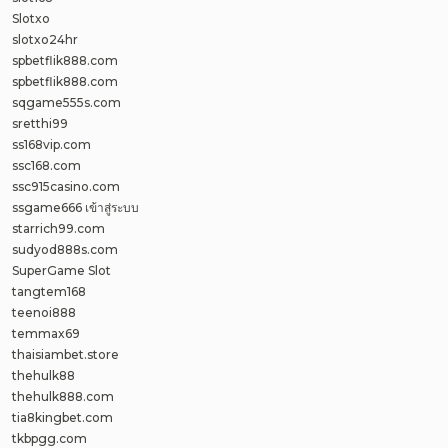
Slotxo
slotxo24hr
spbetflik888.com
spbetflik888.com
sqgame555s.com
sretthi99
ss168vip.com
ssc168.com
ssc915casino.com
ssgame666 เข้าสู่ระบบ
starrich99.com
sudyod888s.com
SuperGame Slot
tangtem168
teenoi888
temmax69
thaisiambet.store
thehulk88
thehulk888.com
tia8kingbet.com
tkbpgg.com