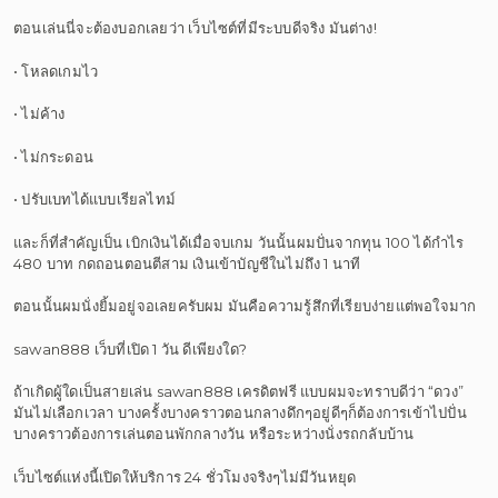
ตอนเล่นนี่จะต้องบอกเลยว่า เว็บไซต์ที่มีระบบดีจริง มันต่าง!
• โหลดเกมไว
• ไม่ค้าง
• ไม่กระดอน
• ปรับเบทได้แบบเรียลไทม์
และก็ที่สำคัญเป็น เบิกเงินได้เมื่อจบเกม วันนั้นผมปั่นจากทุน 100 ได้กำไร
480 บาท กดถอนตอนตีสาม เงินเข้าบัญชีในไม่ถึง 1 นาที
ตอนนั้นผมนั่งยิ้มอยู่จอเลยครับผม มันคือความรู้สึกที่เรียบง่ายแต่พอใจมาก
sawan888 เว็บที่เปิด 1 วัน ดีเพียงใด?
ถ้าเกิดผู้ใดเป็นสายเล่น sawan888 เครดิตฟรี แบบผมจะทราบดีว่า “ดวง”
มันไม่เลือกเวลา บางครั้งบางคราวตอนกลางดึกๆอยู่ดีๆก็ต้องการเข้าไปปั่น
บางคราวต้องการเล่นตอนพักกลางวัน หรือระหว่างนั่งรถกลับบ้าน
เว็บไซต์แห่งนี้เปิดให้บริการ 24 ชั่วโมงจริงๆไม่มีวันหยุด