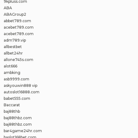
9kpluss.com
ABA
ABAGroup2
abbet789.com
acebet789.com
acebet789.com
adm789.vip
allbestbet
allbet24hr
allone745s.com
alot666
ambking
asb9999.com
askyouwin888 vip
autoslot16888.com
babet555.com
Baccarat
baj88thb
baj88thbz.com
baj88thbz.com
bar4game24hr.com
baslot168bet.com