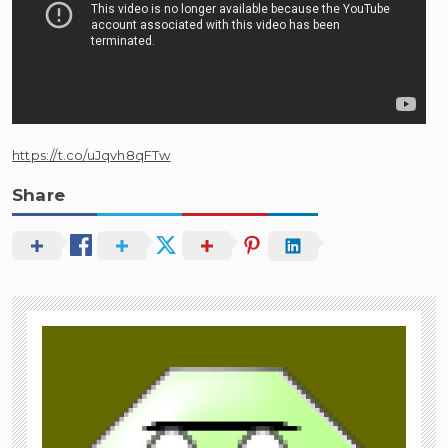
https://t.co/uJqvh8qFTw
Share