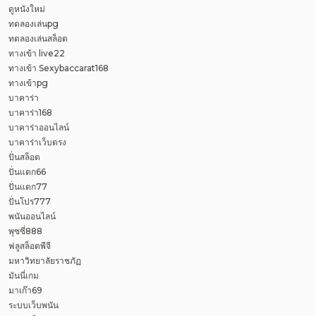
ดูหนังใหม่
ทดลองเล่นpg
ทดลองเล่นสล็อต
ทางเข้า live22
ทางเข้า Sexybaccarat168
ทางเข้าpg
บาคาร่า
บาคาร่า168
บาคาร่าออนไลน์
บาคาร่าเว็บตรง
ปั่นสล็อต
ปั่นแตก66
ปั่นแตก77
ปั่นโปร777
พนันออนไลน์
พุซซี่888
ฟลูสล็อตพีจี
มหาวิทยาลัยราชภัฏ
มันนี่เกม
มาเก๊า69
ระบบเว็บพนัน