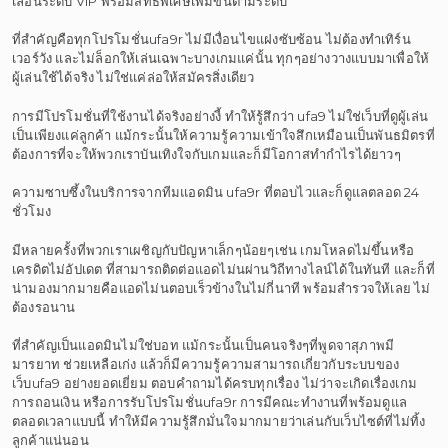
เลื่อนระดับ VIP พร้อมสิทธิพิเศษเพิ่มขึ้นตามระดับ
ที่สำคัญคือทุกโปรโมชั่นufa9r ไม่มีเงื่อนไขแฝงซับซ้อน ไม่ต้องทำเทิร์น
เวอร์วัง และไม่ล็อกให้เล่นเฉพาะบางเกมแค่นั้น ทุกๆอย่างวางแบบมาเพื่อให้
ผู้เล่นใช้ได้จริง ไม่ใช่แค่ล่อให้สมัครสิ่งเดียว
การมีโปรโมชั่นที่ใช้งานได้จริงอย่างงี้ ทำให้รู้สึกว่า ufa9 ไม่ใช่เว็บที่ดูผู้เล่น
เป็นเพียงแค่ลูกค้า แม้กระนั้นให้ความรู้ความเข้าใจสึกเหมือนเป็นพันธมิตรที่
ต้องการที่จะให้พวกเราบันเทิงใจกับเกมและก็มีโอกาสทำกำไรได้ยาวๆ
ความซาบซึ้งในบริการจากทีมแอดมิน ufa9r ที่ตอบไวและก็ดูแลตลอด 24
ชั่วโมง
มีหลายครั้งที่พวกเราเผชิญกับปัญหาเล็กๆน้อยๆเช่น เกมโหลดไม่ขึ้นหรือ
เครดิตไม่อัปเดต ที่สามารถติดต่อแอดไม่นผ่านวิถีทางไลน์ได้ในทันที และก็ที่
น่ามองมากมายคือแอดไม่นตอบเร็วข้างในไม่กี่นาที พร้อมสำรวจให้เลย ไม่
ต้องรอนาน
ที่สำคัญเป็นแอดมินไม่ใช่บอท แม้กระนั้นเป็นคนจริงๆที่พูดจาสุภาพมี
มารยาท ช่วยเหลือเก่ง แล้วก็มีความรู้ความสามารถเกี่ยวกับระบบของ
เว็บufa9 อย่างยอดเยี่ยม ตอบคำถามได้ครบทุกเรื่อง ไม่ว่าจะเกิดเรื่องเกม
การถอนเงิน หรือการรับโปรโมชั่นufa9r การมีคณะทำงานที่พร้อมดูแล
ตลอดเวลาแบบนี้ ทำให้มีความรู้สึกมั่นใจมากมายว่าเล่นกับเว็บไซต์ที่ไม่ทิ้ง
ลูกค้าแน่นอน