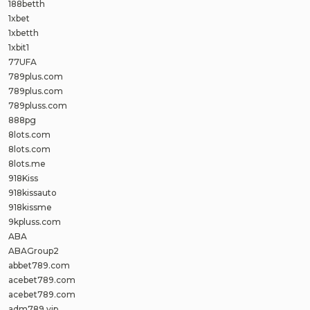
188betth
1xbet
1xbetth
1xbit1
77UFA
789plus.com
789plus.com
789pluss.com
888pg
8lots.com
8lots.com
8lots.me
918Kiss
918kissauto
918kissme
9kpluss.com
ABA
ABAGroup2
abbet789.com
acebet789.com
acebet789.com
adm789.vip