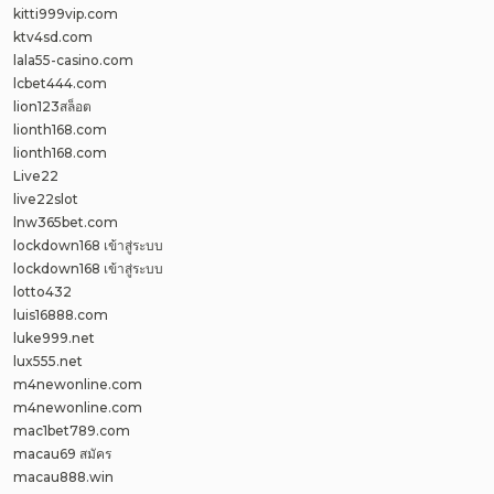
kitti999vip.com
ktv4sd.com
lala55-casino.com
lcbet444.com
lion123สล็อต
lionth168.com
lionth168.com
Live22
live22slot
lnw365bet.com
lockdown168 เข้าสู่ระบบ
lockdown168 เข้าสู่ระบบ
lotto432
luis16888.com
luke999.net
lux555.net
m4newonline.com
m4newonline.com
mac1bet789.com
macau69 สมัคร
macau888.win