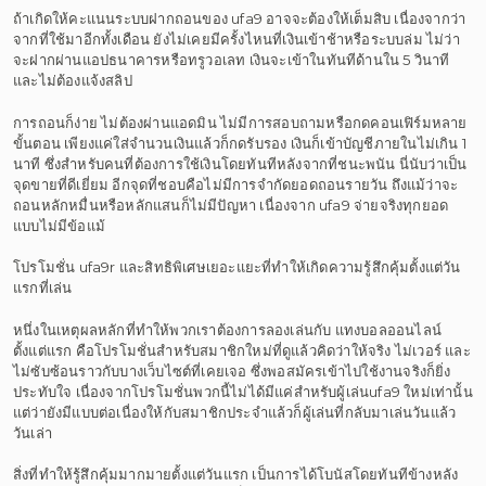
ถ้าเกิดให้คะแนนระบบฝากถอนของ ufa9 อาจจะต้องให้เต็มสิบ เนื่องจากว่า
จากที่ใช้มาอีกทั้งเดือน ยังไม่เคยมีครั้งไหนที่เงินเข้าช้าหรือระบบล่ม ไม่ว่า
จะฝากผ่านแอปธนาคารหรือทรูวอเลท เงินจะเข้าในทันทีด้านใน 5 วินาที
และไม่ต้องแจ้งสลิป
การถอนก็ง่าย ไม่ต้องผ่านแอดมิน ไม่มีการสอบถามหรือกดคอนเฟิร์มหลาย
ขั้นตอน เพียงแค่ใส่จำนวนเงินแล้วก็กดรับรอง เงินก็เข้าบัญชีภายในไม่เกิน 1
นาที ซึ่งสำหรับคนที่ต้องการใช้เงินโดยทันทีหลังจากที่ชนะพนัน นี่นับว่าเป็น
จุดขายที่ดีเยี่ยม อีกจุดที่ชอบคือไม่มีการจำกัดยอดถอนรายวัน ถึงแม้ว่าจะ
ถอนหลักหมื่นหรือหลักแสนก็ไม่มีปัญหา เนื่องจาก ufa9 จ่ายจริงทุกยอด
แบบไม่มีข้อแม้
โปรโมชั่น ufa9r และสิทธิพิเศษเยอะแยะที่ทำให้เกิดความรู้สึกคุ้มตั้งแต่วัน
แรกที่เล่น
หนึ่งในเหตุผลหลักที่ทำให้พวกเราต้องการลองเล่นกับ แทงบอลออนไลน์
ตั้งแต่แรก คือโปรโมชั่นสำหรับสมาชิกใหม่ที่ดูแล้วคิดว่าให้จริง ไม่เวอร์ และ
ไม่ซับซ้อนราวกับบางเว็บไซต์ที่เคยเจอ ซึ่งพอสมัครเข้าไปใช้งานจริงก็ยิ่ง
ประทับใจ เนื่องจากโปรโมชั่นพวกนี้ไม่ได้มีแค่สำหรับผู้เล่นufa9 ใหม่เท่านั้น
แต่ว่ายังมีแบบต่อเนื่องให้กับสมาชิกประจำแล้วก็ผู้เล่นที่กลับมาเล่นวันแล้ว
วันเล่า
สิ่งที่ทำให้รู้สึกคุ้มมากมายตั้งแต่วันแรก เป็นการได้โบนัสโดยทันทีข้างหลัง