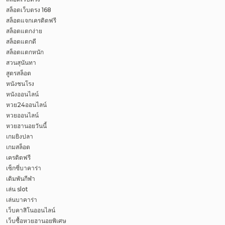
สล็อตเว็บตรง 168
สล็อตแจกเครดิตฟรี
สล็อตแตกง่าย
สล็อตแตกดี
สล็อตแตกหนัก
สวนสุนันทา
สูตรสล็อต
หนังชนโรง
หนังออนไลน์
หวย24ออนไลน์
หวยออนไลน์
หวยฮานอยวันนี้
เกมยิงปลา
เกมสล็อต
เครดิตฟรี
เซ็กซี่บาคาร่า
เดิมพันกีฬา
เล่น slot
เล่นบาคาร่า
เว็บคาสิโนออนไลน์
เว็บซื้อหวยฮานอยพิเศษ