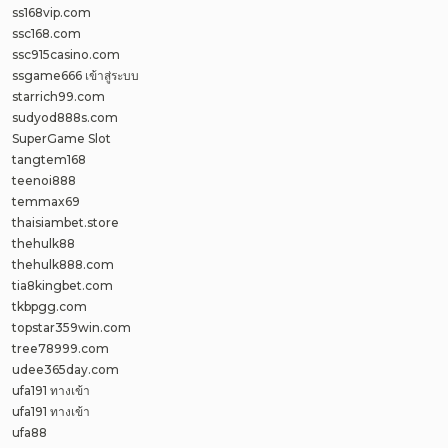
ss168vip.com
ssc168.com
ssc915casino.com
ssgame666 เข้าสู่ระบบ
starrich99.com
sudyod888s.com
SuperGame Slot
tangtem168
teenoi888
temmax69
thaisiambet.store
thehulk88
thehulk888.com
tia8kingbet.com
tkbpgg.com
topstar359win.com
tree78999.com
udee365day.com
ufa191 ทางเข้า
ufa191 ทางเข้า
ufa88