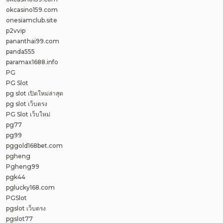
okcasino159.com
onesiamclub.site
p2vvip
pananthai99.com
panda555
paramax1688.info
PG
PG Slot
pg slot เปิดใหม่ล่าสุด
pg slot เว็บตรง
PG Slot เว็บใหม่
pg77
pg99
pggold168bet.com
pgheng
Pgheng99
pgk44
pglucky168.com
PGSlot
pgslot เว็บตรง
pgslot77