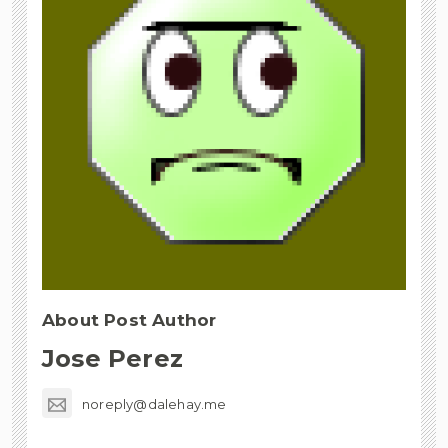
About Post Author
Jose Perez
noreply@dalehay.me