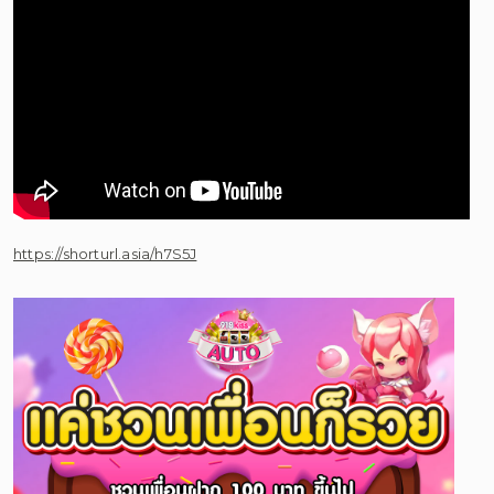
https://shorturl.asia/h7S5J