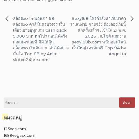
แนะแนว
สล็อตxo 14 พฤษภา 69
Sexy168 ใครกำลังหาเว็บบาคา
เรื่อง
สล็อตxo คาสิโนครบวงจร เว็บ
ร่าเล่นง่าย จ่ายจริง ต้องลองเว็บนี้
เดียวเอาอยู่ทุกเกม Cash back
สักครั้งแล้วจะเข้าใจ 21 พ.ค.
5,000 บาท ทุกโปร ถอนได้จริง
2026 เวปไซต์ แตกง่าย
กดสมัครเลยพี่ มีดีให้ลุ้น
sexy168b.com พนันออนไลน์
สล็อตxo เริ่มต้นง่าย เล่นได้อย่าง
เว็บใหญ่ เครดิตฟรี Top 94 by
มั่นใจ Top 88 by Anke
Angelita
slotxo24hre.com
ค้นหา
สำหรับ:
หมวดหมู่
123xos.com
1688vegasx.com