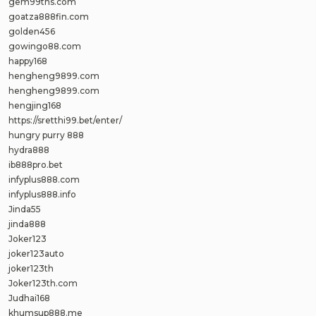
gem99ths.com
goatza888fin.com
golden456
gowingo88.com
happy168
hengheng9899.com
hengheng9899.com
hengjing168
https://sretthi99.bet/enter/
hungry purry 888
hydra888
ib888pro.bet
infyplus888.com
infyplus888.info
Jinda55
jinda888
Joker123
joker123auto
joker123th
Joker123th.com
Judhai168
khumsup888.me