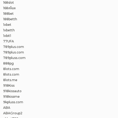
168slot
168สล็อต
188bet
188betth
1xbet
1xbetth
1xbit1
77UFA
789plus.com
789plus.com
789pluss.com
888pg
8lots.com
8lots.com
8lots.me
918Kiss
918kissauto
918kissme
9kpluss.com
ABA
ABAGroup2