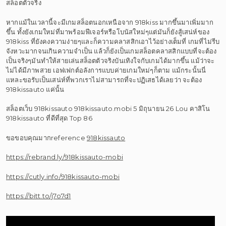
สล็อตตัวจริง
หากแม้ในเวลานี้จะมีเกมสล็อตนอกเหนือจาก 918kiss มากขึ้นมาเพิ่มมาก
ขึ้น ทั้งยังเกมใหม่ที่มาพร้อมฟีเจอร์หรือโบนัสใหม่ๆแต่มันก็ยังสู้เสน่ห์ของ
918kiss ที่ยังคงความง่ายๆและก็ความคลาสสิกเอาไว้อย่างเต็มที่ เกมที่ไม่รีบ
จังหวะมากจนเกินความจำเป็น แล้วก็ยังเป็นเกมสล็อตคลาสสิกแบบที่จะต้อง
เป็นจริงๆมันทำให้สายเล่นสล็อตตัวจริงบันเทิงใจกับเกมได้มากขึ้น แม้ว่าจะ
ไม่ได้มีภาพสวย เอฟเฟกต์อลังการแบบค่ายเกมใหม่ๆก็ตาม แม้กระนั้นนี่
แหละขอรับเป็นเสน่ห์ที่พวกเราไม่สามารถที่จะปฏิเสธได้เลยว่า จะต้อง
918kissauto แค่นั้น
สล็อตเว็บ 918kissauto 918kissauto.mobi 5 มิถุนายน 26 Lou คาสิโน
918kissauto ที่ดีที่สุด Top 86
ขอขอบคุณมากreference
918kissauto
https://rebrand.ly/918kissauto-mobi
https://cutly.info/918kissauto-mobi
https://bitt.to/j7o7d1