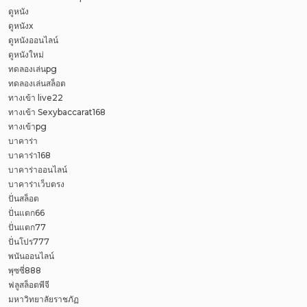
ดูหนัง
ดูหนังx
ดูหนังออนไลน์
ดูหนังใหม่
ทดลองเล่นpg
ทดลองเล่นสล็อต
ทางเข้า live22
ทางเข้า Sexybaccarat168
ทางเข้าpg
บาคาร่า
บาคาร่า168
บาคาร่าออนไลน์
บาคาร่าเว็บตรง
ปั่นสล็อต
ปั่นแตก66
ปั่นแตก77
ปั่นโปร777
พนันออนไลน์
พุซซี่888
ฟลูสล็อตพีจี
มหาวิทยาลัยราชภัฏ