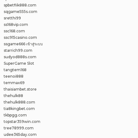
spbetflik888.com
sqgame555s.com
sretthi99
ss168vip.com
ssc168.com
ssc915casino.com
ssgame666 เข้าสู่ระบบ
starrich99.com
sudyod888s.com
SuperGame Slot
tangtem168
teenoi888
temmax69
thaisiambet.store
thehulk88
thehulk888.com
tia8kingbet.com
tkbpgg.com
topstar359win.com
tree78999.com
udee365day.com