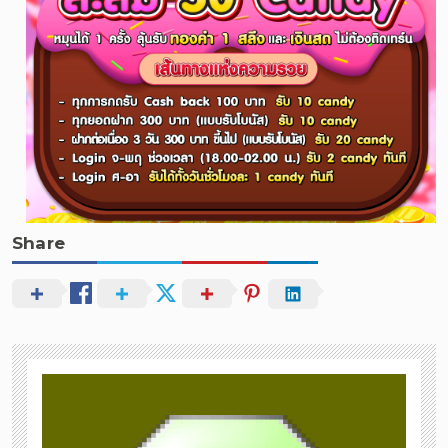
Share