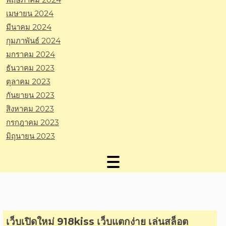
เมษายน 2024
มีนาคม 2024
กุมภาพันธ์ 2024
มกราคม 2024
ธันวาคม 2023
ตุลาคม 2023
กันยายน 2023
สิงหาคม 2023
กรกฎาคม 2023
มิถุนายน 2023
เว็บเปิดใหม่ 918kiss เว็บแตกง่าย เล่นสล็อต