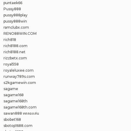
puntaek66
Pussy888
pussy888play
pussy888win
ramclubx.com
RENO88WIN.COM
rich818
rich8188.com
rich8188.net
rizzbetx.com
royal558
royaleluxee.com
runway789s.com
s2kgamewin.com
sagame
sagame168
sagame168th
sagame168th.com
sawan888 ทดลองเล่น
sbobet168
sbotop1688.com