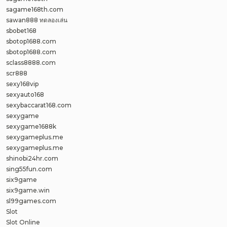
sagame168th.com
sawan888 ทดลองเล่น
sbobet168
sbotop1688.com
sbotop1688.com
sclass8888.com
scr888
sexy168vip
sexyauto168
sexybaccarat168.com
sexygame
sexygame1688k
sexygameplus.me
sexygameplus.me
shinobi24hr.com
sing55fun.com
six9game
six9game.win
sl99games.com
Slot
Slot Online