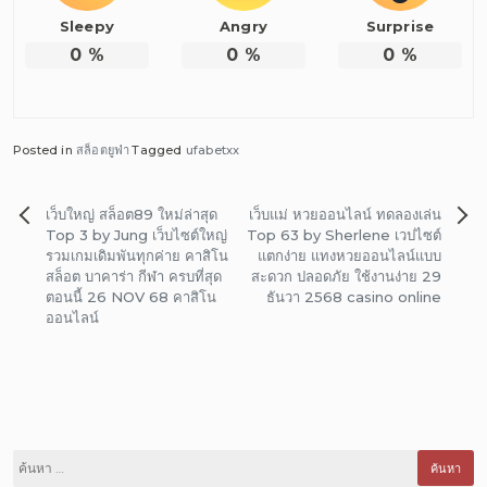
Sleepy
Angry
Surprise
0
%
0
%
0
%
Posted in
สล็อตยูฟ่า
Tagged
ufabetxx
แนะแนว
เว็บใหญ่ สล็อต89 ใหม่ล่าสุด
เว็บแม่ หวยออนไลน์ ทดลองเล่น
เรื่อง
Top 3 by Jung เว็บไซต์ใหญ่
Top 63 by Sherlene เวปไซต์
รวมเกมเดิมพันทุกค่าย คาสิโน
แตกง่าย แทงหวยออนไลน์แบบ
สล็อต บาคาร่า กีฬา ครบที่สุด
สะดวก ปลอดภัย ใช้งานง่าย 29
ตอนนี้ 26 NOV 68 คาสิโน
ธันวา 2568 casino online
ออนไลน์
ค้นหา
สำหรับ: