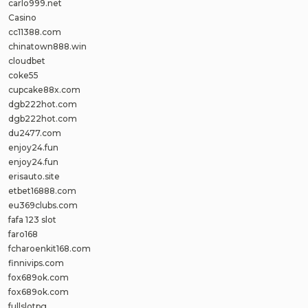
carlo999.net
Casino
cc11388.com
chinatown888.win
cloudbet
coke55
cupcake88x.com
dgb222hot.com
dgb222hot.com
du2477.com
enjoy24.fun
enjoy24.fun
erisauto.site
etbet16888.com
eu369clubs.com
fafa 123 slot
faro168
fcharoenkit168.com
finnivips.com
fox689ok.com
fox689ok.com
fullslotpg