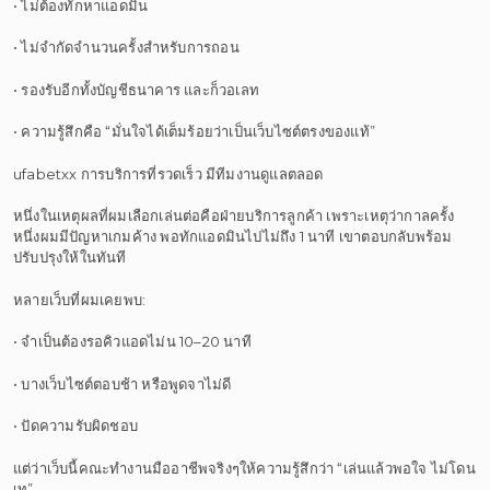
• ไม่ต้องทักหาแอดมิน
• ไม่จำกัดจำนวนครั้งสำหรับการถอน
• รองรับอีกทั้งบัญชีธนาคาร และก็วอเลท
• ความรู้สึกคือ “มั่นใจได้เต็มร้อยว่าเป็นเว็บไซต์ตรงของแท้”
ufabetxx การบริการที่รวดเร็ว มีทีมงานดูแลตลอด
หนึ่งในเหตุผลที่ผมเลือกเล่นต่อคือฝ่ายบริการลูกค้า เพราะเหตุว่ากาลครั้ง
หนึ่งผมมีปัญหาเกมค้าง พอทักแอดมินไปไม่ถึง 1 นาที เขาตอบกลับพร้อม
ปรับปรุงให้ในทันที
หลายเว็บที่ผมเคยพบ:
• จำเป็นต้องรอคิวแอดไม่น 10–20 นาที
• บางเว็บไซต์ตอบช้า หรือพูดจาไม่ดี
• ปัดความรับผิดชอบ
แต่ว่าเว็บนี้คณะทำงานมืออาชีพจริงๆให้ความรู้สึกว่า “เล่นแล้วพอใจ ไม่โดน
เท”