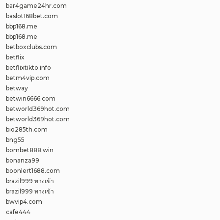
bar4game24hr.com
baslot168bet.com
bbp168.me
bbp168.me
betboxclubs.com
betflix
betflixtikto.info
betm4vip.com
betway
betwin6666.com
betworld369hot.com
betworld369hot.com
bio285th.com
bng55
bombet888.win
bonanza99
boonlert1688.com
brazil999 ทางเข้า
brazil999 ทางเข้า
bwvip4.com
cafe444