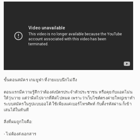
ขั้นตอนสมัคร เกมยูฟ่า ที่ง่ายแบบนึกไม่ถึง
ตอนแรกมีความรู้สึกว่าต้องส่งบัตรประจำตัวประชาชน หรือคุยกับแอดไม่น
ให้วุ่นวาย แต่ว่าผิดไปจากที่คิดไปหมด เพราะว่าเว็บไซต์ตรงค่ายใหญ่เขาทำ
ระบบสมัครในรูปแบบออโต้ ใช้เพียงแค่เบอร์โทรศัพท์ กับตั้งรหัสผ่าน ก็เข้า
เล่นได้ในทันที
สิ่งที่ผมถูกใจคือ:
• ไม่ต้องส่งเอกสาร