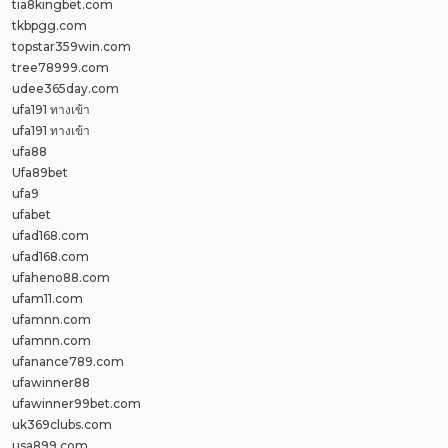
tia8kingbet.com
tkbpgg.com
topstar359win.com
tree78999.com
udee365day.com
ufa191 ทางเข้า
ufa191 ทางเข้า
ufa88
Ufa89bet
ufa9
ufabet
ufad168.com
ufad168.com
ufaheno88.com
ufam11.com
ufamnn.com
ufamnn.com
ufanance789.com
ufawinner88
ufawinner99bet.com
uk369clubs.com
usa899.com