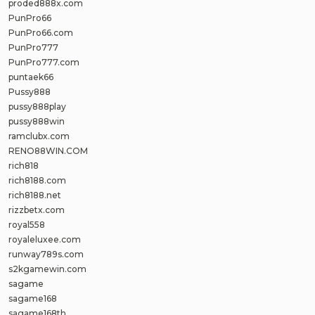
proded888x.com
PunPro66
PunPro66.com
PunPro777
PunPro777.com
puntaek66
Pussy888
pussy888play
pussy888win
ramclubx.com
RENO88WIN.COM
rich818
rich8188.com
rich8188.net
rizzbetx.com
royal558
royaleluxee.com
runway789s.com
s2kgamewin.com
sagame
sagame168
sagame168th