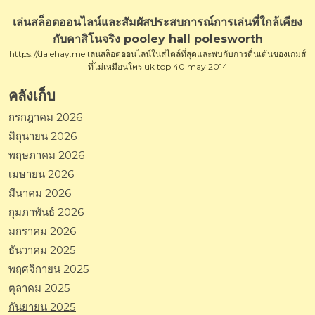
Skip
to
เล่นสล็อตออนไลน์และสัมผัสประสบการณ์การเล่นที่ใกล้เคียง
content
กับคาสิโนจริง pooley hall polesworth
https://dalehay.me เล่นสล็อตออนไลน์ในสไตล์ที่สุดและพบกับการตื่นเต้นของเกมส์
ที่ไม่เหมือนใคร uk top 40 may 2014
คลังเก็บ
กรกฎาคม 2026
มิถุนายน 2026
พฤษภาคม 2026
เมษายน 2026
มีนาคม 2026
กุมภาพันธ์ 2026
มกราคม 2026
ธันวาคม 2025
พฤศจิกายน 2025
ตุลาคม 2025
กันยายน 2025