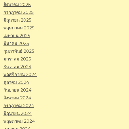
สิงหาคม 2025
กรกฎาคม 2025
มิถุนายน 2025
พฤษภาคม 2025
เมษายน 2025
มีนาคม 2025
กุมภาพันธ์ 2025
มกราคม 2025
ธันวาคม 2024
พฤศจิกายน 2024
ตุลาคม 2024
กันยายน 2024
สิงหาคม 2024
กรกฎาคม 2024
มิถุนายน 2024
พฤษภาคม 2024
เมษายน 2024