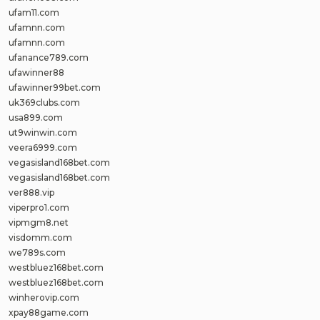
ufam11.com
ufamnn.com
ufamnn.com
ufanance789.com
ufawinner88
ufawinner99bet.com
uk369clubs.com
usa899.com
ut9winwin.com
veera6999.com
vegasisland168bet.com
vegasisland168bet.com
ver888.vip
viperpro1.com
vipmgm8.net
visdomm.com
we789s.com
westbluez168bet.com
westbluez168bet.com
winherovip.com
xpay88game.com