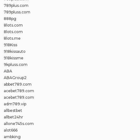
789plus.com
789pluss.com
888pg
8lots.com
8lots.com
8lots.me
918Kiss
918kissauto
918kissme
9kpluss.com
ABA
ABAGroup2
abbet789.com
acebet789.com
acebet789.com
adm789.vip
allbestbet
allbet24hr
allone745s.com
alot666
ambking