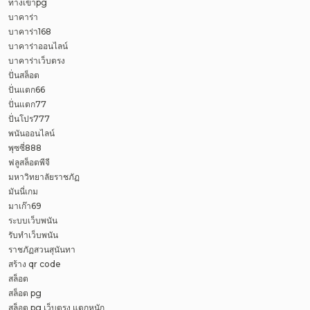
ทางเข้าpg
บาคาร่า
บาคาร่า168
บาคาร่าออนไลน์
บาคาร่าเว็บตรง
ปั่นสล็อต
ปั่นแตก66
ปั่นแตก77
ปั่นโปร777
พนันออนไลน์
พุซซี่888
ฟลูสล็อตพีจี
มหาวิทยาลัยราชภัฏ
มันนี่เกม
มาเก๊า69
ระบบเว็บพนัน
รับทำเว็บพนัน
ราชภัฏสวนสุนันทา
สร้าง qr code
สล็อต
สล็อต pg
สล็อต pg เว็บตรง แตกหนัก