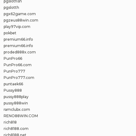
pgslotfish
pgslotth
pgx62game.com
pgzeus88win.com
play97vip.com
pokbet
premium66.info
premium66.info
proded888x.com
PunPro66
PunPro66.com
PunPro777
PunPro777.com
puntaek66
Pussy888
pussy888play
pussy888win
ramclubx.com
RENO88WIN.COM
rich818
rich8188.com
rich8188.net