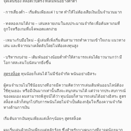
จุดเด่นของ สล็อตเว็บตรง ที่เดิมพันอย่างต่ำต่ำ
• การเสี่ยงต่ำ – เริ่มต้นเพียงแค่ 1 บาท ทำให้ไม่ต้องเสียเงินเป็นจำนวนมาก
• ทดลองเกมได้ง่าย – เล่นหลายเกมในงบประมาณจำกัด เพื่อค้นหาเกมที่
ถูกใจหรือเกมที่แจ็คพอตแตกง่าย
• เหมาะกับมือใหม่ – ผู้เล่นที่เพิ่งเริ่มต้นสามารถทำความเข้าใจเกม แนวทาง
เล่น และพิจารณาเคล็ดลับโดยไม่ต้องลงทุนสูง
• บริหารงบง่าย – เดิมพันอย่างน้อยต่ำทำให้สามารถเล่นได้ยาวนานกว่า มี
โอกาสสะสมโบนัสมากยิ่งขึ้น
สูตรสล็อต
ทุนน้อยก็เล่นได้ ไม่มีข้อจำกัด พนันอย่างอิสระ
ผู้คนจำนวนไม่ใช้น้อยบางทีอาจมีความคิดว่าการเล่นเดิมพันออนไลน์ต้อง
ใช้ทุนเยอะ หรือมีเงินมากเท่านั้นถึงจะสนุกสนานได้ แต่ว่าจากประสบการณ์
ของผมเอง ผมสามารถพิสูจน์ได้ว่า ทุนน้อยก็สามารถเล่นได้อย่างอิสระ สูตร
สล็อต แล้วก็สนุกไปกับการพนันโดยไม่จำเป็นต้องกลุ้มใจเรื่องความจำกัด
ทางด้านการเงิน
เริ่มต้นจากเงินทุนเพียงแค่เล็กๆน้อยๆ สูตรสล็อต
ผมเริ่มเล่นด้วยเงินเพียงแค่หลักร้อย ซึ่งสำหรับบางคนบางทีอาจดูน้อยมาก