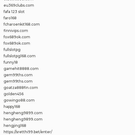
eu369clubs.com
fafa 123 slot
faro168
fcharoenkit168.com
finnivips.com
fox689ok.com
fox689ok.com
fullslotpg
fullslotpg168.com
funny18
gamehit8888.com
gem99ths.com
gem99ths.com
goatza888fin.com
golden456
gowingo88.com
happy168
hengheng9899.com
hengheng9899.com
hengjing168
https://sretthi99.bet/enter/