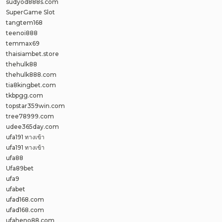
sudyod888s.com
SuperGame Slot
tangtem168
teenoi888
temmax69
thaisiambet.store
thehulk88
thehulk888.com
tia8kingbet.com
tkbpgg.com
topstar359win.com
tree78999.com
udee365day.com
ufa191 ทางเข้า
ufa191 ทางเข้า
ufa88
Ufa89bet
ufa9
ufabet
ufad168.com
ufad168.com
ufaheno88.com