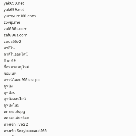
yak699.net
yak699.net
yumyum168.com
z5vip.me
zaf888s.com
zaf888s.com
zeus66v2
คาสิโน
คาสิโนออนไลน์
จ๊วด 69
ชื่อหมวดหมู่ใหม่
ซอยเบท
ดาวน์โหลด918kiss pc
ดูหนัง
ดูหนังx
ดูหนังออนไลน์
ดูหนังใหม่
ทดลองเล่นpg
ทดลองเล่นสล็อต
ทางเข้า live22
ทางเข้า Sexybaccarat168