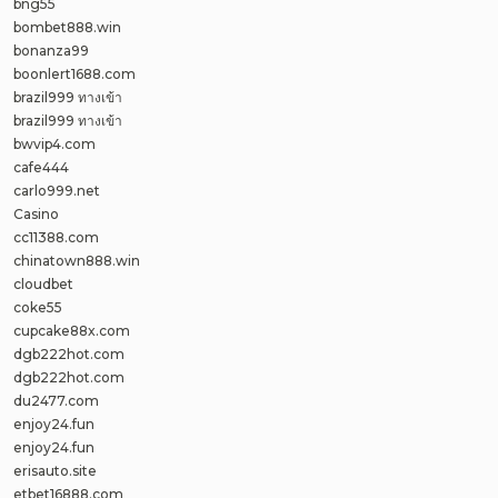
bng55
bombet888.win
bonanza99
boonlert1688.com
brazil999 ทางเข้า
brazil999 ทางเข้า
bwvip4.com
cafe444
carlo999.net
Casino
cc11388.com
chinatown888.win
cloudbet
coke55
cupcake88x.com
dgb222hot.com
dgb222hot.com
du2477.com
enjoy24.fun
enjoy24.fun
erisauto.site
etbet16888.com