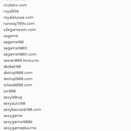
rizzbetx.com
royal558
royaleluxee.com
runway789s.com
s2kgamewin.com
sagame
sagame168
sagame168th
sagame168th.com
sawan888 ทดลองเล่น
sbobet168
sbotop1688.com
sbotop1688.com
sclass8888.com
scr888
sexy168vip
sexyauto168
sexybaccarat168.com
sexygame
sexygame1688k
sexygameplus.me