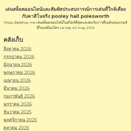
Skip
to
เล่นสล็อตออนไลน์และสัมผัสประสบการณ์การเล่นที่ใกล้เคียง
content
กับคาสิโนจริง pooley hall polesworth
https://dalehay.me เล่นสล็อตออนไลน์ในสไตล์ที่สุดและพบกับการตื่นเต้นของเกมส์
ที่ไม่เหมือนใคร uk top 40 may 2014
คลังเก็บ
สิงหาคม 2026
กรกฎาคม 2026
มิถุนายน 2026
พฤษภาคม 2026
เมษายน 2026
มีนาคม 2026
กุมภาพันธ์ 2026
มกราคม 2026
ธันวาคม 2025
พฤศจิกายน 2025
ตุลาคม 2025