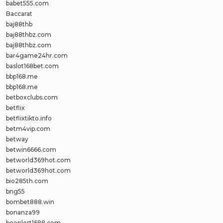
babet555.com
Baccarat
baj88thb
baj88thbz.com
baj88thbz.com
bar4game24hr.com
baslot168bet.com
bbp168.me
bbp168.me
betboxclubs.com
betflix
betflixtikto.info
betm4vip.com
betway
betwin6666.com
betworld369hot.com
betworld369hot.com
bio285th.com
bng55
bombet888.win
bonanza99
boonlert1688.com