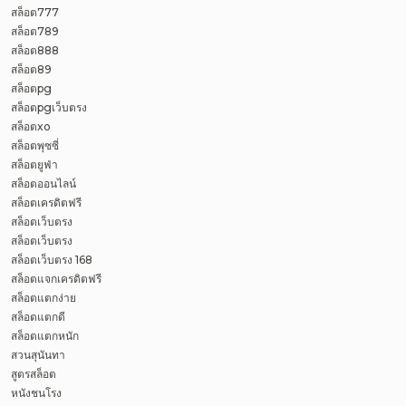
สล็อต777
สล็อต789
สล็อต888
สล็อต89
สล็อตpg
สล็อตpgเว็บตรง
สล็อตxo
สล็อตพุซซี่
สล็อตยูฟ่า
สล็อตออนไลน์
สล็อตเครดิตฟรี
สล็อตเว็บตรง
สล็อตเว็บตรง
สล็อตเว็บตรง 168
สล็อตแจกเครดิตฟรี
สล็อตแตกง่าย
สล็อตแตกดี
สล็อตแตกหนัก
สวนสุนันทา
สูตรสล็อต
หนังชนโรง