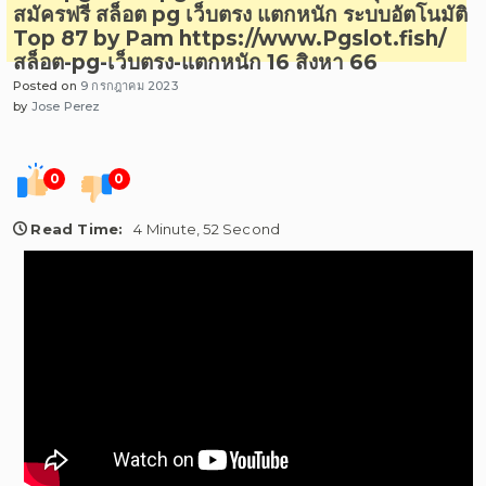
สมัครฟรี สล็อต pg เว็บตรง แตกหนัก ระบบอัตโนมัติ
Top 87 by Pam https://www.Pgslot.fish/
สล็อต-pg-เว็บตรง-แตกหนัก 16 สิงหา 66
Posted on
9 กรกฎาคม 2023
by
Jose Perez
0
0
Read Time:
4 Minute, 52 Second