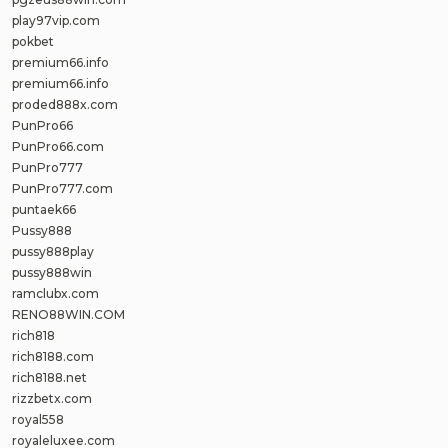
play97vip.com
pokbet
premium66.info
premium66.info
proded888x.com
PunPro66
PunPro66.com
PunPro777
PunPro777.com
puntaek66
Pussy888
pussy888play
pussy888win
ramclubx.com
RENO88WIN.COM
rich818
rich8188.com
rich8188.net
rizzbetx.com
royal558
royaleluxee.com