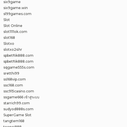
six9game
six9game.win
sl99games.com
Slot
Slot Online
slot1111ok.com
slot168
Slotxo
slotxo24hr
spbetflik888.com
spbetflik888.com
sqgame555s.com
sretthi99
ss168vip.com
ssc168.com
ssc915casino.com
ssgame666 เข้าสู่ระบบ
starrich99.com
sudyod888s.com
SuperGame Slot
tangtem168
teenoi888