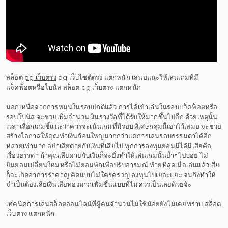
สล็อต
pg เว็บตรง
pg เว็บไซต์ตรง แตกหนัก เสนอแนะให้เล่นเกมที่มี
แจ็คพ็อตหรือโบนัส สล็อต pg เว็บตรง แตกหนัก
นอกเหนือจากการหมุนในรอบปกติแล้ว การได้เข้าเล่นในรอบแจ็คพ็อตหรือ
รอบโบนัส จะช่วยเพิ่มจำนวนเงินรางวัลที่ได้รับให้มากขึ้นไปอีก ด้วยเหตุนั้น
เวลาเลือกเกมชี้แนะว่าควรจะเน้นเกมที่มีรอบพิเศษกลุ่มนี้เอาไว้เสมอ จะช่วย
สร้างโอกาสให้คุณทำเงินก้อนใหญ่มากกว่าแค่การเล่นรอบธรรมดาได้อีก
หลายเท่ามาก อย่าเสียดายกับเงินที่เสียไป ทุกการลงทุนย่อมมีได้มีเสียคือ
เรื่องธรรดา ถ้าคุณเสียดายกับเงินก็จะยิ่งทำให้เล่นเกมนั้นย้ำๆไปบ่อย ไม่
ยินยอมเปลี่ยนใหม่หรือไม่ยอมพักเพื่อปรับอารมณ์ ท้ายที่สุดเมื่อเล่นแล้วเสีย
ก็จะเกิดอาการรำคาญ คิดแบบไม่ใคร่ครวญ ลงทุนไปเยอะแยะ จนถึงทำให้
จำเป็นต้องเสียเงินเสียทองมากเพิ่มขึ้นแบบที่ไม่ควรเป็นเลยด้วยจ้ะ
เทคนิคการเล่นสล็อตออนไลน์ที่ผู้คนจำนวนไม่ใช้น้อยยังไม่เคยทราบ สล็อต
เว็บตรง แตกหนัก