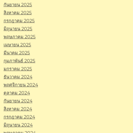
กันยายน 2025
สิงหาคม 2025
กรกฎาคม 2025
มิถุนายน 2025
พฤษภาคม 2025
เมษายน 2025
มีนาคม 2025
กุมภาพันธ์ 2025
มกราคม 2025
ธันวาคม 2024
พฤศจิกายน 2024
ตุลาคม 2024
กันยายน 2024
สิงหาคม 2024
กรกฎาคม 2024
มิถุนายน 2024
พฤษภาคม 2024