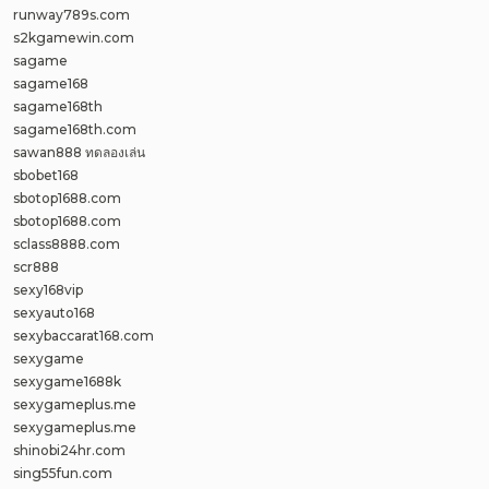
runway789s.com
s2kgamewin.com
sagame
sagame168
sagame168th
sagame168th.com
sawan888 ทดลองเล่น
sbobet168
sbotop1688.com
sbotop1688.com
sclass8888.com
scr888
sexy168vip
sexyauto168
sexybaccarat168.com
sexygame
sexygame1688k
sexygameplus.me
sexygameplus.me
shinobi24hr.com
sing55fun.com