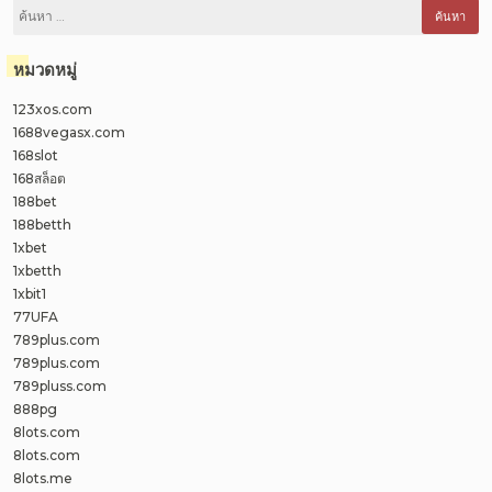
ค้นหา
สำหรับ:
หมวดหมู่
123xos.com
1688vegasx.com
168slot
168สล็อต
188bet
188betth
1xbet
1xbetth
1xbit1
77UFA
789plus.com
789plus.com
789pluss.com
888pg
8lots.com
8lots.com
8lots.me