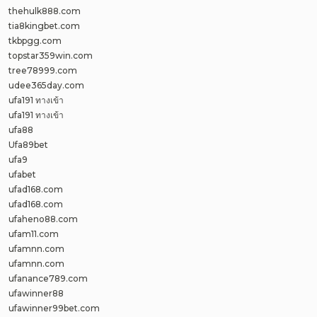
thehulk888.com
tia8kingbet.com
tkbpgg.com
topstar359win.com
tree78999.com
udee365day.com
ufa191 ทางเข้า
ufa191 ทางเข้า
ufa88
Ufa89bet
ufa9
ufabet
ufad168.com
ufad168.com
ufaheno88.com
ufam11.com
ufamnn.com
ufamnn.com
ufanance789.com
ufawinner88
ufawinner99bet.com