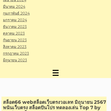
มีนาคม 2024
กุมภาพันธ์ 2024
มกราคม 2024
ธันวาคม 2023
ตุลาคม 2023
กันยายน 2023
สิงหาคม 2023
กรกฎาคม 2023
มิถุนายน 2023
สล็อต66 webสล็อตเว็บตรงวอเลท มิถุนายน 2567
พนันเว็บตรง สล็อตปันโปร ทดลองเล่น Top 7 by