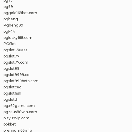
pg77
pg99
pggold168bet.com
pgheng
Pgheng99
pgk44
pglucky168.com
PGSlot
pgslot เว็บตรง
pgslot77
pgslot77.com
pgslot99
pgslot9999.co
pgslot999bets.com
pgslotceo
pgslotfish
pgslotth
pgx62game.com
pgzeus88win.com
play97vip.com
pokbet
premium66.info