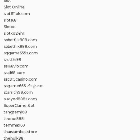
Slot
Slot Online
slot1111ok.com
slot168
Slotxo
slotxo24hr
spbetflik888.com
spbetflik888.com
sqgame555s.com
sretthi99
ss168vip.com
ssc168.com
ssc915casino.com
ssgame666 เข้าสู่ระบบ
starrich99.com
sudyod888s.com
SuperGame Slot
tangtem168
teenoi888
temmax69
thaisiambet.store
thehulk88