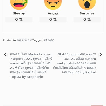
Sleepy
Angry
Surprise
0
%
0
%
0
%
Posted in
สล็อตเว็บตรง
Tagged
สล็อต66
แนะแนว
หนังออนไลน์ Madoohd.com
Slot66 punpro66.app 21
เรื่อง
7 พฤษภา 2024 ดูหนังออนไลน์
JUL 24 สล็อต punpro
websiteเว็บดูหนังออนไลน์ฟรี
webpgslotทดลองเล่น พนัน
24 ชั่วโมง ดูหนังออนไลน์เว็บ
เว็บเปิดใหม่ สล็อตปันโปร ทดลอง
หนัง ดูหนังออนไลน์ หนังฟรี
เล่น Top 54 by Rachel
Top 33 by Stephanie