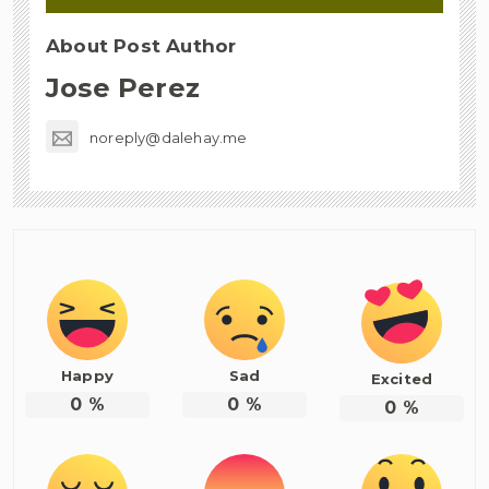
About Post Author
Jose Perez
noreply@dalehay.me
Happy
Sad
Excited
0
%
0
%
0
%