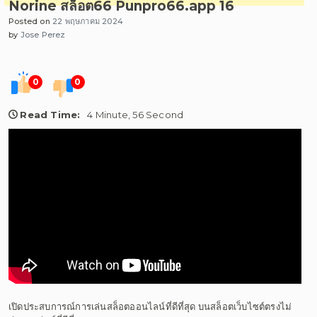
Norine สล็อต66 Punpro66.app 16
Posted on
22 พฤษภาคม 2024
by
Jose Perez
0
0
Read Time:
4 Minute, 56 Second
เปิดประสบการณ์การเล่นสล็อตออนไลน์ที่ดีที่สุด บนสล็อตเว็บไซต์ตรงไม่