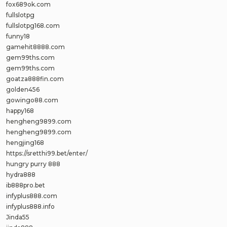
fox689ok.com
fullslotpg
fullslotpg168.com
funny18
gamehit8888.com
gem99ths.com
gem99ths.com
goatza888fin.com
golden456
gowingo88.com
happy168
hengheng9899.com
hengheng9899.com
hengjing168
https://sretthi99.bet/enter/
hungry purry 888
hydra888
ib888pro.bet
infyplus888.com
infyplus888.info
Jinda55