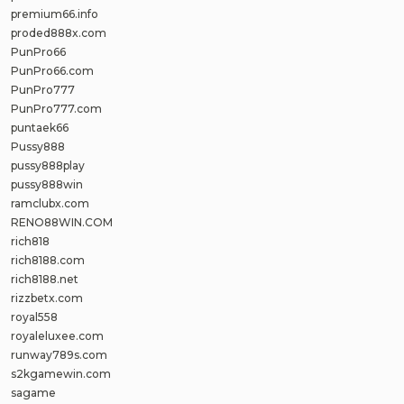
premium66.info
proded888x.com
PunPro66
PunPro66.com
PunPro777
PunPro777.com
puntaek66
Pussy888
pussy888play
pussy888win
ramclubx.com
RENO88WIN.COM
rich818
rich8188.com
rich8188.net
rizzbetx.com
royal558
royaleluxee.com
runway789s.com
s2kgamewin.com
sagame