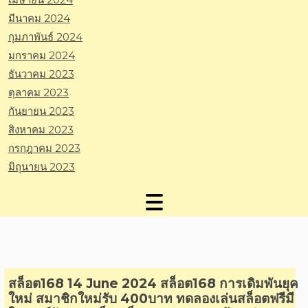
มีนาคม 2024
กุมภาพันธ์ 2024
มกราคม 2024
ธันวาคม 2023
ตุลาคม 2023
กันยายน 2023
สิงหาคม 2023
กรกฎาคม 2023
มิถุนายน 2023
สล็อต168 14 June 2024 สล็อต168 การเดิมพันยุค
ใหม่ สมาชิกใหม่รับ 400บาท ทดลองเล่นสล็อตฟรีมี