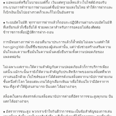
● แอพแบงค์หรือโมบายแบงค์กิ้ง: เว้นแต่ทรูวอเล็ทแล้ว เว็บไซต์ยังรองรับ
กระบวนการทำรายการผ่านแบงค์ชั้นนำหลายแห่งในไทย ทำให้การฝากและ
ก็เบิกเงินเป็นไปอย่างรวดเร็วและก็ไม่เป็นอันตราย
● ระบบอัตโนมัติ: ทุกรายการฝากแล้วก็ถอนจะปฏิบัติงานผ่านระบบอัตโนมัติ
ที่เสถียรแล้วก็เชื่อถือได้ ช่วยลดเวลาสำหรับการรอคอยไม่ต้องติดต่อ
ข้าราชการเพื่อปฏิบัติการฝาก-ถอน
การมีหนทางการฝาก-ถอนที่นานาประการแล้วก็ล้ำสมัยไม่เฉพาะแต่ทำให้
hengjing168 เป็นที่ชื่นชอบของผู้เล่นเท่านั้น, แต่ว่ายังช่วยสร้างเสริมความ
มั่นใจและความเชื่อมั่นในความมั่นคงยั่งยืนรวมทั้งความปลอดภัยของ
แพลตฟอร์ม
ไม่เฉพาะแต่เราจะให้ความสำคัญกับความปลอดภัยแล้วก็การบริการเพียง
แค่นั้น แม้กระนั้นเรายังให้ความสำคัญกับประสิทธิภาพของเกมสล็อตที่พวก
เราเสนออีกด้วย เว็บไซต์ของเราได้คัดสรรค์เกมสล็อตจากนานัปการค่ายเกม
ชั้นหนึ่งทั่วโลก โดยแต่ละเกมได้ถูกเลือกเฟ้นมาเพื่อให้แน่ใจว่ามีอัตราการ
ชนะที่สูง ทำให้ผู้เล่นสามารถ ปั่นแตก ได้อย่างง่ายๆ
สล็อตเว็บตรง คัดสรรค์เกมสล็อตนานัปการค่ายที่อัตราการชนะสูงทุกเกม ปั่น
แตกได้อย่างง่ายๆ
● อัตราการชนะสูง: พวกเราเข้าใจกันดีว่าการชนะเป็นข้อสำคัญของการเล่น