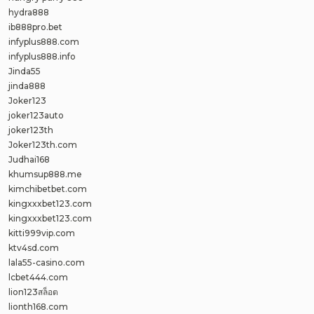
hydra888
ib888pro.bet
infyplus888.com
infyplus888.info
Jinda55
jinda888
Joker123
joker123auto
joker123th
Joker123th.com
Judhai168
khumsup888.me
kimchibetbet.com
kingxxxbet123.com
kingxxxbet123.com
kitti999vip.com
ktv4sd.com
lala55-casino.com
lcbet444.com
lion123สล็อต
lionth168.com