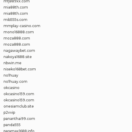
mfj889xx.com
mia88th.com
mia88th.com
mib555s.com
mmplay-casino.com
mono16888.com
moza888.com
moza888.com
nagawaybet.com
nakoya1688.site
nbwin.me
niseko168bet.com
no1huay
no1huay.com
okcasino
okcasino159.com
okcasino159.com
onesiamclub.site
p2vvip
pananthai99.com
panda555
paramax1688.info