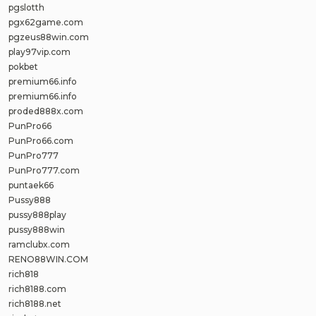
pgslotth
pgx62game.com
pgzeus88win.com
play97vip.com
pokbet
premium66.info
premium66.info
proded888x.com
PunPro66
PunPro66.com
PunPro777
PunPro777.com
puntaek66
Pussy888
pussy888play
pussy888win
ramclubx.com
RENO88WIN.COM
rich818
rich8188.com
rich8188.net