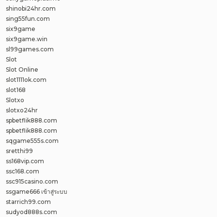
shinobi24hr.com
sing55fun.com
six9game
six9game.win
sl99games.com
Slot
Slot Online
slot1111ok.com
slot168
Slotxo
slotxo24hr
spbetflik888.com
spbetflik888.com
sqgame555s.com
sretthi99
ss168vip.com
ssc168.com
ssc915casino.com
ssgame666 เข้าสู่ระบบ
starrich99.com
sudyod888s.com