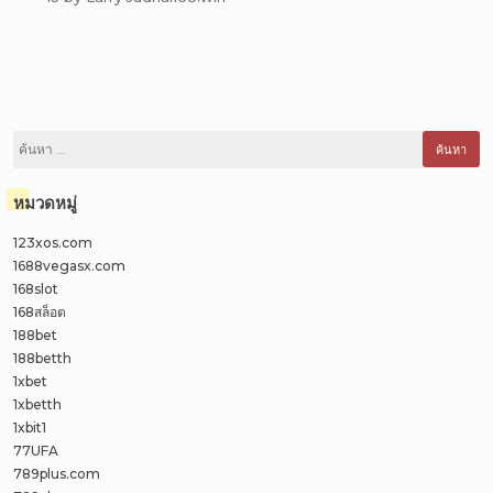
ค้นหา
สำหรับ:
หมวดหมู่
123xos.com
1688vegasx.com
168slot
168สล็อต
188bet
188betth
1xbet
1xbetth
1xbit1
77UFA
789plus.com