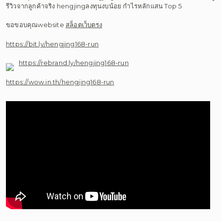
รีวิวจากลูกค้าจริง hengjingลงทุนงบน้อย กำไรหลักแสน Top 5
ขอขอบคุณwebsite
สล็อตเว็บตรง
https://bit.ly/hengjing168-run
https://rebrand.ly/hengjing168-run
https://wow.in.th/hengjing168-run