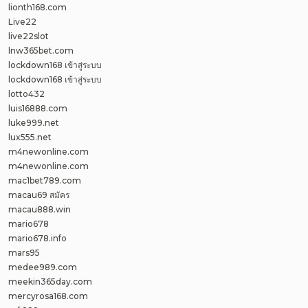
lionth168.com
Live22
live22slot
lnw365bet.com
lockdown168 เข้าสู่ระบบ
lockdown168 เข้าสู่ระบบ
lotto432
luis16888.com
luke999.net
lux555.net
m4newonline.com
m4newonline.com
mac1bet789.com
macau69 สมัคร
macau888.win
mario678
mario678.info
mars95
medee989.com
meekin365day.com
mercyrosa168.com