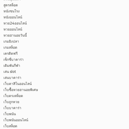
สูตรสล็อต
หนังชนโรง
หนังออนไลน์
หวย24ออนไลน์
หวยออนไลน์
หวยฮานอยวันนี้
เกมยิงปลา
เกมสล็อต
เครดิตฟรี
เซ็กซี่บาคาร่า
เดิมพันกีฬา
เล่น slot
เล่นบาคาร่า
เว็บคาสิโนออนไลน์
เว็บซื้อหวยฮานอยพิเศษ
เว็บตรงสล็อต
เว็บถูกหวย
เว็บบาคาร่า
เว็บพนัน
เว็บพนันออนไลน์
เว็บสล็อต