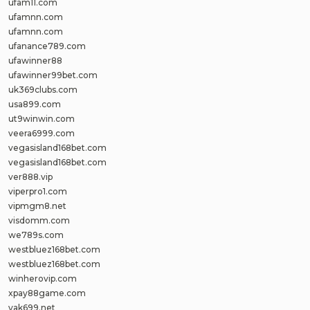
ufam11.com
ufamnn.com
ufamnn.com
ufanance789.com
ufawinner88
ufawinner99bet.com
uk369clubs.com
usa899.com
ut9winwin.com
veera6999.com
vegasisland168bet.com
vegasisland168bet.com
ver888.vip
viperpro1.com
vipmgm8.net
visdomm.com
we789s.com
westbluez168bet.com
westbluez168bet.com
winherovip.com
xpay88game.com
yak699.net