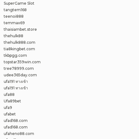
SuperGame Slot
tangtem168
teenoi888
temmax69
thaisiambet.store
thehulk88
thehulk888.com
tia8kingbet.com
tkbpgg.com
topstar359win.com
tree78999.com
udee365day.com
ufa191 ทางเข้า
ufa191 ทางเข้า
ufa88
Ufa89bet
ufa9
ufabet
ufad168.com
ufad168.com
ufaheno88.com