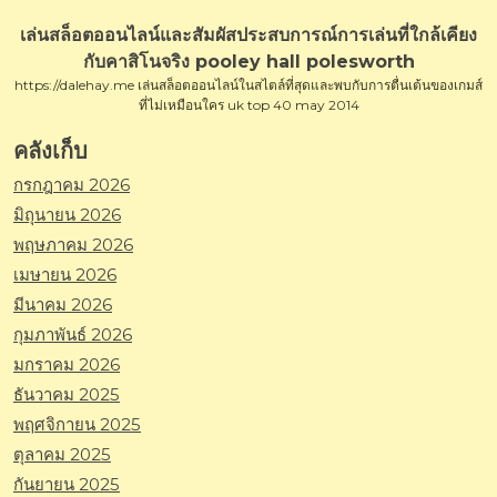
Skip
to
เล่นสล็อตออนไลน์และสัมผัสประสบการณ์การเล่นที่ใกล้เคียง
content
กับคาสิโนจริง pooley hall polesworth
https://dalehay.me เล่นสล็อตออนไลน์ในสไตล์ที่สุดและพบกับการตื่นเต้นของเกมส์
ที่ไม่เหมือนใคร uk top 40 may 2014
คลังเก็บ
กรกฎาคม 2026
มิถุนายน 2026
พฤษภาคม 2026
เมษายน 2026
มีนาคม 2026
กุมภาพันธ์ 2026
มกราคม 2026
ธันวาคม 2025
พฤศจิกายน 2025
ตุลาคม 2025
กันยายน 2025