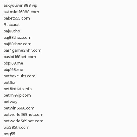
askyouwin888 vip
autoslot16888.com
babet555.com
Baccarat
baj88thb
baj88thbz.com
baj88thbz.com
bar4game24hr.com
baslot168bet.com
bbp168.me
bbp168.me
betboxclubs.com
betflix
betflixtikto.info
betm4vip.com
betway
betwin6666.com
betworld369hot.com
betworld369hot.com
bio285th.com
bng55