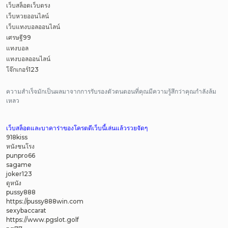
เว็บสล็อตเว็บตรง
เว็บหวยออนไลน์
เว็บแทงบอลออนไลน์
เศรษฐี99
แทงบอล
แทงบอลออนไลน์
โจ๊กเกอร์123
ความสำเร็จมักเป็นผลมาจากการรับรองตัวตนตอนที่คุณมีความรู้สึกว่าคุณกำลังล้ม
เหลว
เว็บสล็อตและบาคาร่าของโครตดีเว็บนี้เล่นแล้วรวยจัดๆ
918kiss
หนังชนโรง
punpro66
sagame
joker123
ดูหนัง
pussy888
https://pussy888win.com
sexybaccarat
https://www.pgslot.golf