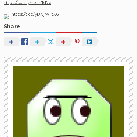
https://cutt.ly/heimTsDe
https://t.co/yiXGjWFtXG
Share