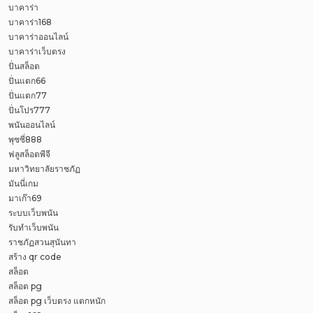
บาคาร่า
บาคาร่า168
บาคาร่าออนไลน์
บาคาร่าเว็บตรง
ปั่นสล็อต
ปั่นแตก66
ปั่นแตก77
ปั่นโปร777
พนันออนไลน์
พุซซี่888
ฟลูสล็อตพีจี
มหาวิทยาลัยราชภัฏ
มันนี่เกม
มาเก๊า69
ระบบเว็บพนัน
รับทำเว็บพนัน
ราชภัฏสวนสุนันทา
สร้าง qr code
สล็อต
สล็อต pg
สล็อต pg เว็บตรง แตกหนัก