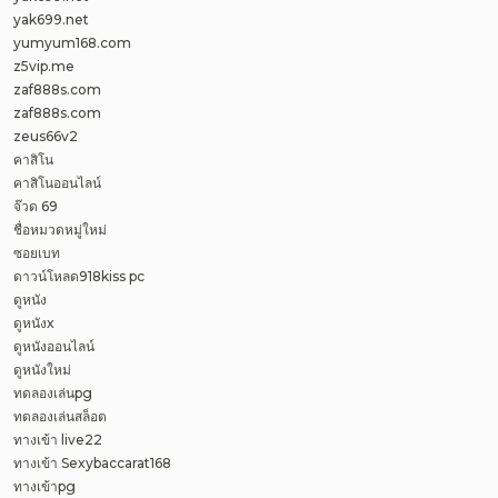
yak699.net
yumyum168.com
z5vip.me
zaf888s.com
zaf888s.com
zeus66v2
คาสิโน
คาสิโนออนไลน์
จ๊วด 69
ชื่อหมวดหมู่ใหม่
ซอยเบท
ดาวน์โหลด918kiss pc
ดูหนัง
ดูหนังx
ดูหนังออนไลน์
ดูหนังใหม่
ทดลองเล่นpg
ทดลองเล่นสล็อต
ทางเข้า live22
ทางเข้า Sexybaccarat168
ทางเข้าpg