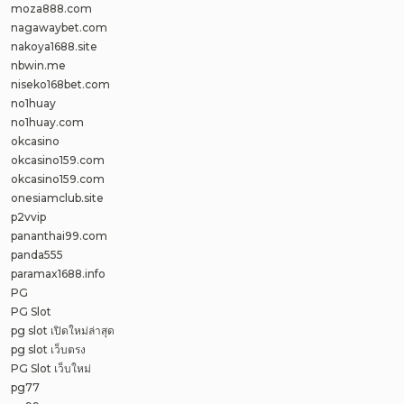
moza888.com
nagawaybet.com
nakoya1688.site
nbwin.me
niseko168bet.com
no1huay
no1huay.com
okcasino
okcasino159.com
okcasino159.com
onesiamclub.site
p2vvip
pananthai99.com
panda555
paramax1688.info
PG
PG Slot
pg slot เปิดใหม่ล่าสุด
pg slot เว็บตรง
PG Slot เว็บใหม่
pg77