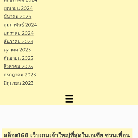
เมษายน 2024
มีนาคม 2024
กุมภาพันธ์ 2024
มกราคม 2024
ธันวาคม 2023
ตุลาคม 2023
กันยายน 2023
สิงหาคม 2023
กรกฎาคม 2023
มิถุนายน 2023
สล็อต168 เว็บเกมเจ้าใหญ่ที่สุดในเอเชีย ชวนเพื่อน