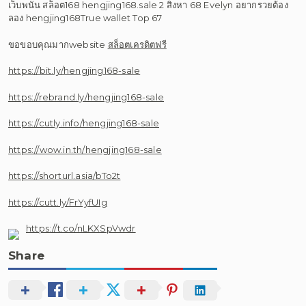
เว็บพนัน สล็อต168 hengjing168.sale 2 สิงหา 68 Evelyn อยากรวยต้อง
ลอง hengjing168True wallet Top 67
ขอขอบคุณมากwebsite
สล็อตเครดิตฟรี
https://bit.ly/hengjing168-sale
https://rebrand.ly/hengjing168-sale
https://cutly.info/hengjing168-sale
https://wow.in.th/hengjing168-sale
https://shorturl.asia/bTo2t
https://cutt.ly/FrYyfUIg
https://t.co/nLKXSpVwdr
Share