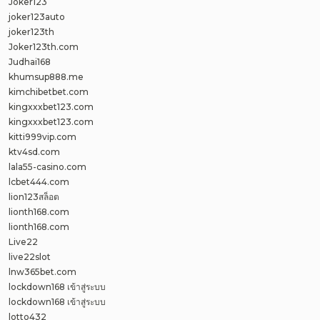
Joker123
joker123auto
joker123th
Joker123th.com
Judhai168
khumsup888.me
kimchibetbet.com
kingxxxbet123.com
kingxxxbet123.com
kitti999vip.com
ktv4sd.com
lala55-casino.com
lcbet444.com
lion123สล็อต
lionth168.com
lionth168.com
Live22
live22slot
lnw365bet.com
lockdown168 เข้าสู่ระบบ
lockdown168 เข้าสู่ระบบ
lotto432