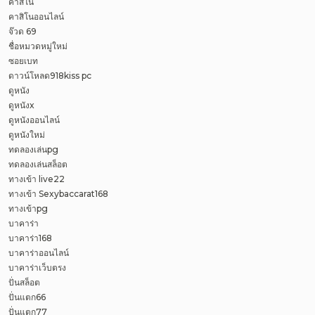
คาสิโน
คาสิโนออนไลน์
จ๊วด 69
ชื่อหมวดหมู่ใหม่
ซอยเบท
ดาวน์โหลด918kiss pc
ดูหนัง
ดูหนังx
ดูหนังออนไลน์
ดูหนังใหม่
ทดลองเล่นpg
ทดลองเล่นสล็อต
ทางเข้า live22
ทางเข้า Sexybaccarat168
ทางเข้าpg
บาคาร่า
บาคาร่า168
บาคาร่าออนไลน์
บาคาร่าเว็บตรง
ปั่นสล็อต
ปั่นแตก66
ปั่นแตก77