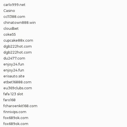
carlo999.net
Casino
cc11388.com
chinatown888.win
cloudbet
coke55
cupcake88x.com
dgb222hot.com
dgb222hot.com
du2477.com
enjoy24.fun
enjoy24.fun
erisauto.site
etbet16888.com
eu369clubs.com
fafa 123 slot
faro168
fcharoenkit168.com
finnivips.com
fox689ok.com
fox689ok.com