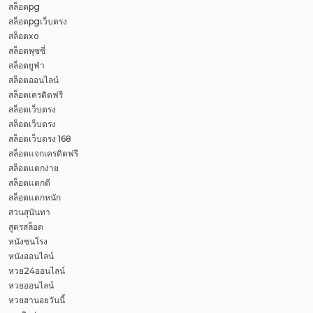
สล็อตpg
สล็อตpgเว็บตรง
สล็อตxo
สล็อตพุซซี่
สล็อตยูฟ่า
สล็อตออนไลน์
สล็อตเครดิตฟรี
สล็อตเว็บตรง
สล็อตเว็บตรง
สล็อตเว็บตรง 168
สล็อตแจกเครดิตฟรี
สล็อตแตกง่าย
สล็อตแตกดี
สล็อตแตกหนัก
สวนสุนันทา
สูตรสล็อต
หนังชนโรง
หนังออนไลน์
หวย24ออนไลน์
หวยออนไลน์
หวยฮานอยวันนี้