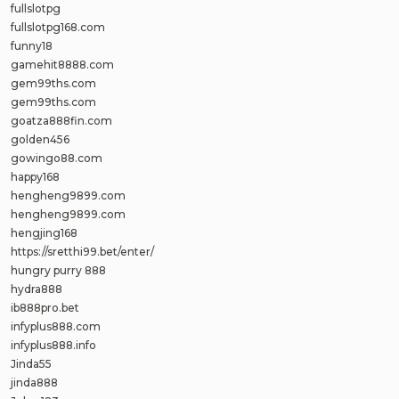
fullslotpg
fullslotpg168.com
funny18
gamehit8888.com
gem99ths.com
gem99ths.com
goatza888fin.com
golden456
gowingo88.com
happy168
hengheng9899.com
hengheng9899.com
hengjing168
https://sretthi99.bet/enter/
hungry purry 888
hydra888
ib888pro.bet
infyplus888.com
infyplus888.info
Jinda55
jinda888