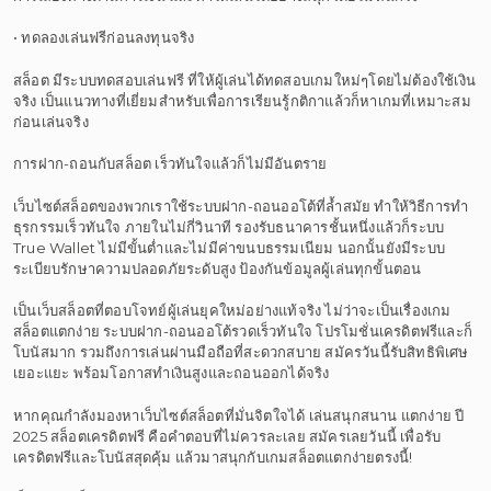
• ทดลองเล่นฟรีก่อนลงทุนจริง
สล็อต มีระบบทดสอบเล่นฟรี ที่ให้ผู้เล่นได้ทดสอบเกมใหม่ๆโดยไม่ต้องใช้เงิน
จริง เป็นแนวทางที่เยี่ยมสำหรับเพื่อการเรียนรู้กติกาแล้วก็หาเกมที่เหมาะสม
ก่อนเล่นจริง
การฝาก-ถอนกับสล็อต เร็วทันใจแล้วก็ไม่มีอันตราย
เว็บไซต์สล็อตของพวกเราใช้ระบบฝาก-ถอนออโต้ที่ล้ำสมัย ทำให้วิธีการทำ
ธุรกรรมเร็วทันใจ ภายในไม่กี่วินาที รองรับธนาคารชั้นหนึ่งแล้วก็ระบบ
True Wallet ไม่มีขั้นต่ำและไม่มีค่าขนบธรรมเนียม นอกนั้นยังมีระบบ
ระเบียบรักษาความปลอดภัยระดับสูง ป้องกันข้อมูลผู้เล่นทุกขั้นตอน
เป็นเว็บสล็อตที่ตอบโจทย์ผู้เล่นยุคใหม่อย่างแท้จริง ไม่ว่าจะเป็นเรื่องเกม
สล็อตแตกง่าย ระบบฝาก-ถอนออโต้รวดเร็วทันใจ โปรโมชั่นเครดิตฟรีและก็
โบนัสมาก รวมถึงการเล่นผ่านมือถือที่สะดวกสบาย สมัครวันนี้รับสิทธิพิเศษ
เยอะแยะ พร้อมโอกาสทำเงินสูงและถอนออกได้จริง
หากคุณกำลังมองหาเว็บไซต์สล็อตที่มั่นจิตใจได้ เล่นสนุกสนาน แตกง่าย ปี
2025 สล็อตเครดิตฟรี คือคำตอบที่ไม่ควรละเลย สมัครเลยวันนี้ เพื่อรับ
เครดิตฟรีและโบนัสสุดคุ้ม แล้วมาสนุกกับเกมสล็อตแตกง่ายตรงนี้!