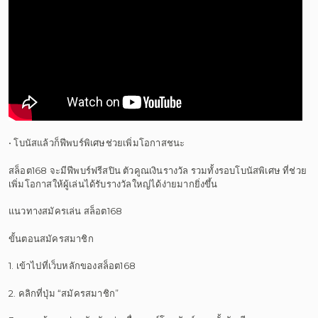
• โบนัสแล้วก็ฟีพบร์พิเศษช่วยเพิ่มโอกาสชนะ
สล็อต168 จะมีฟีพบร์ฟรีสปิน ตัวคูณเงินรางวัล รวมทั้งรอบโบนัสพิเศษ ที่ช่วย
เพิ่มโอกาสให้ผู้เล่นได้รับรางวัลใหญ่ได้ง่ายมากยิ่งขึ้น
แนวทางสมัครเล่น สล็อต168
ขั้นตอนสมัครสมาชิก
1. เข้าไปที่เว็บหลักของสล็อต168
2. คลิกที่ปุ่ม “สมัครสมาชิก”