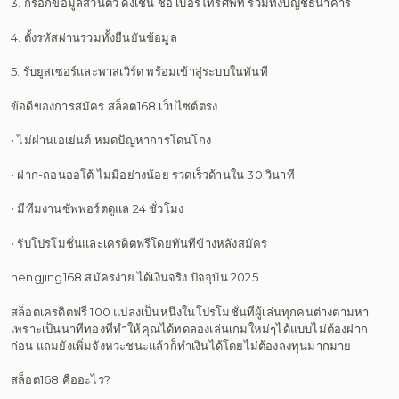
3. กรอกข้อมูลส่วนตัว ดังเช่น ชื่อ เบอร์โทรศัพท์ รวมทั้งบัญชีธนาคาร
4. ตั้งรหัสผ่านรวมทั้งยืนยันข้อมูล
5. รับยูสเซอร์และพาสเวิร์ด พร้อมเข้าสู่ระบบในทันที
ข้อดีของการสมัคร สล็อต168 เว็บไซต์ตรง
• ไม่ผ่านเอเย่นต์ หมดปัญหาการโดนโกง
• ฝาก-ถอนออโต้ ไม่มีอย่างน้อย รวดเร็วด้านใน 30 วินาที
• มีทีมงานซัพพอร์ตดูแล 24 ชั่วโมง
• รับโปรโมชั่นและเครดิตฟรีโดยทันทีข้างหลังสมัคร
hengjing168 สมัครง่าย ได้เงินจริง ปัจจุบัน 2025
สล็อตเครดิตฟรี 100 แปลงเป็นหนึ่งในโปรโมชั่นที่ผู้เล่นทุกคนต่างตามหา
เพราะเป็นนาทีทองที่ทำให้คุณได้ทดลองเล่นเกมใหม่ๆได้แบบไม่ต้องฝาก
ก่อน แถมยังเพิ่มจังหวะชนะแล้วก็ทำเงินได้โดยไม่ต้องลงทุนมากมาย
สล็อต168 คืออะไร?