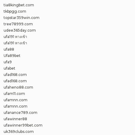
tia8kingbet.com
tkbpgg.com
topstar359win.com
tree78999.com
udee365day.com
ufa191 ทางเข้า
ufa191 ทางเข้า
ufa88
Ufa89bet
ufa9
ufabet
ufad168.com
ufad168.com
ufaheno88.com
ufam11.com
ufamnn.com
ufamnn.com
ufanance789.com
ufawinner88
ufawinner99bet.com
uk369clubs.com