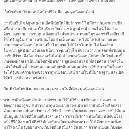
ดูหนังผ่านเน็ตบนเว็บไซต์ของพวกเรา จะได้รับดูอย่างครบจบในที่เดียว
เว็บไซต์หนังใหม่ออนไลน์ดูฟรี ไม่มีสะดุด ดูหนังออนไลน์
เราเป็นเว็บไซต์ดูหนังผ่านเน็ตที่เปิดให้ใช้บริการฟรี ไม่มีการเก็บค่าแรกเข้า
หรือค่าสมาชิก เข้ามาใช้บริการกับเว็บไซต์ ดูหนังหนังออนไลน์ ได้อย่าง
อิสระ คุณสามารถรับชมหนังออนไลน์ทุกประเภทบนเว็บของเรา เรื่องที่เรามี
ให้ได้รับดูนั้น สามารถรับชมได้อย่างเต็มคุณภาพ ไม่มีไฟล์เสียภาพแตก
สามารถดูหนังออนไลน์บนเว็บ ไม่สบาย ไม่มีโปรโมทกั้น ไม่ต้องข้าม
โฆษณา ดูหนังผ่านอินเตอร์เน็ตยาวๆบนเว็บไซต์ของพวกเราตลอดทั้งวันหยุด
การันตีว่าจะพึงใจอย่างแน่แท้เมื่อได้เข้ามาดูหนังออนไลน์กับเว็บไซต์แห่งนี้
เว็บของพวกเราเป็นเว็บไซต์ที่มีบริการ ดูหนังออนไลน์ ที่ครบครัน จากทั้งใน
แล้วก็ต่างถิ่น ค้ำประกันความเพลิดเพลินเมื่อคุณเข้ามาใช้บริการกับเว็บแห่ง
จะได้รับชมความต่างของการดูหนังออนไลน์ ผ่านเว็บที่มีมาตรฐาน และเปิด
ให้บริการด้วยความซื่อตรง
บันเทิงใจกับหนังมากมายแนว ครบจบในที่เดียว ดูหนังออนไลน์
พวกเรามีหนังออนไลน์นานัปการแนวให้ได้ใช้งาน เพื่อสอบสนองความ
ต้องการของผู้ชม ที่ปรารถนาดูหนังแบบยาวๆแม้พวกเรามีหนังให้เลือกสรร
จำนวนมาก แน่นอนว่าการเข้าใช้บริการกับเว็บของพวกเรา จะช่วยทำให้คุณ
นั้นอยู่บนเว็บไซต์นี้แบบลืมเวลา เพราะว่าเรามีบริการ หนังใหม่ หนังชนโรง
หนังซีรี่ย์ดัง รวมไปถึงซีรีส์ยอดนิยมในต่างประเทศ เราก็ได้จัดแบ่งรวมทั้งหา
มาให้คุณได้รับดูผ่านทางเว็บไซต์แห่งนี้แล้ว ยืนยันว่า การดูหนังบนเว็บของ