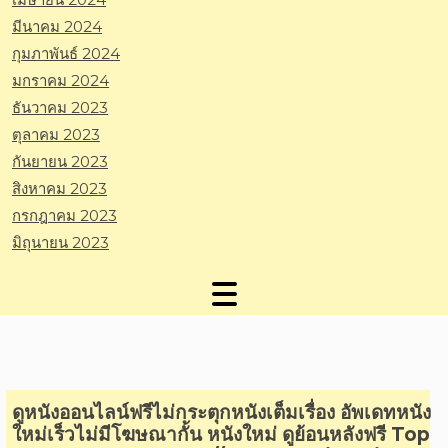
มีนาคม 2024
กุมภาพันธ์ 2024
มกราคม 2024
ธันวาคม 2023
ตุลาคม 2023
กันยายน 2023
สิงหาคม 2023
กรกฎาคม 2023
มิถุนายน 2023
ดูหนังออนไลน์ฟรีไม่กระตุกหนังเต็มเรื่อง อัพเดทหนัง
ใหม่เร็วไม่มีโฆษณากั้น หนังใหม่ ดูย้อนหลังฟรี Top