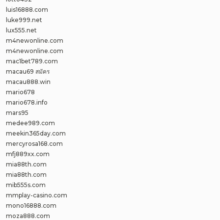
luis16888.com
luke999.net
lux555.net
m4newonline.com
m4newonline.com
mac1bet789.com
macau69 สมัคร
macau888.win
mario678
mario678.info
mars95
medee989.com
meekin365day.com
mercyrosa168.com
mfj889xx.com
mia88th.com
mia88th.com
mib555s.com
mmplay-casino.com
mono16888.com
moza888.com