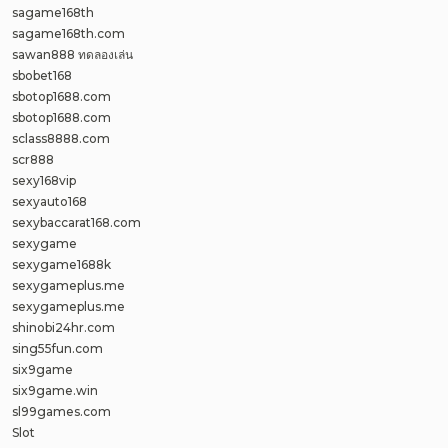
sagame168th
sagame168th.com
sawan888 ทดลองเล่น
sbobet168
sbotop1688.com
sbotop1688.com
sclass8888.com
scr888
sexy168vip
sexyauto168
sexybaccarat168.com
sexygame
sexygame1688k
sexygameplus.me
sexygameplus.me
shinobi24hr.com
sing55fun.com
six9game
six9game.win
sl99games.com
Slot