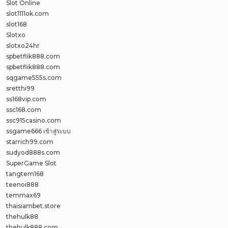
Slot Online
slot1111ok.com
slot168
Slotxo
slotxo24hr
spbetflik888.com
spbetflik888.com
sqgame555s.com
sretthi99
ss168vip.com
ssc168.com
ssc915casino.com
ssgame666 เข้าสู่ระบบ
starrich99.com
sudyod888s.com
SuperGame Slot
tangtem168
teenoi888
temmax69
thaisiambet.store
thehulk88
thehulk888.com