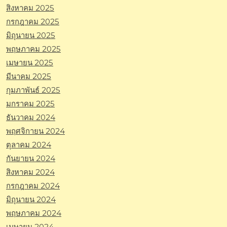
สิงหาคม 2025
กรกฎาคม 2025
มิถุนายน 2025
พฤษภาคม 2025
เมษายน 2025
มีนาคม 2025
กุมภาพันธ์ 2025
มกราคม 2025
ธันวาคม 2024
พฤศจิกายน 2024
ตุลาคม 2024
กันยายน 2024
สิงหาคม 2024
กรกฎาคม 2024
มิถุนายน 2024
พฤษภาคม 2024
เมษายน 2024