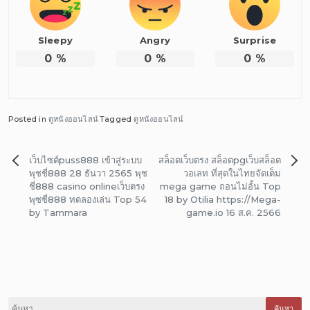
Sleepy
Angry
Surprise
0
%
0
%
0
%
Posted in
ดูหนังออนไลน์
Tagged
ดูหนังออนไลน์
แนะแนว
เว็บไซต์puss888 เข้าสู่ระบบ
สล็อตเว็บตรง สล็อตpgเว็บสล็อต
เรื่อง
พุชชี่888 28 ธันวา 2565 พุช
วอเลท ที่สุดในไทยจัดเต็ม
ชี่888 casino onlineเว็บตรง
mega game ถอนไม่อั้น Top
พุซซี่888 ทดลองเล่น Top 54
18 by Otilia https://Mega-
by Tammara
game.io 16 ส.ค. 2566
ค้นหา