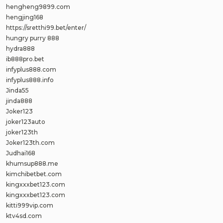
hengheng9899.com
hengjing168
https://sretthi99.bet/enter/
hungry purry 888
hydra888
ib888pro.bet
infyplus888.com
infyplus888.info
Jinda55
jinda888
Joker123
joker123auto
joker123th
Joker123th.com
Judhai168
khumsup888.me
kimchibetbet.com
kingxxxbet123.com
kingxxxbet123.com
kitti999vip.com
ktv4sd.com