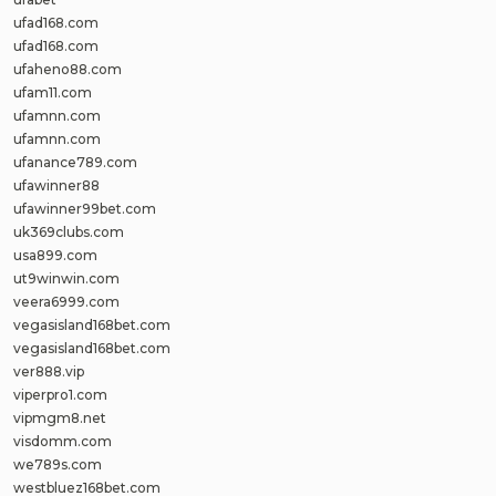
ufad168.com
ufad168.com
ufaheno88.com
ufam11.com
ufamnn.com
ufamnn.com
ufanance789.com
ufawinner88
ufawinner99bet.com
uk369clubs.com
usa899.com
ut9winwin.com
veera6999.com
vegasisland168bet.com
vegasisland168bet.com
ver888.vip
viperpro1.com
vipmgm8.net
visdomm.com
we789s.com
westbluez168bet.com