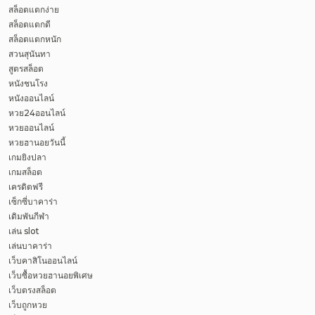
สล็อตแตกง่าย
สล็อตแตกดี
สล็อตแตกหนัก
สวนสุนันทา
สูตรสล็อต
หนังชนโรง
หนังออนไลน์
หวย24ออนไลน์
หวยออนไลน์
หวยฮานอยวันนี้
เกมยิงปลา
เกมสล็อต
เครดิตฟรี
เซ็กซี่บาคาร่า
เดิมพันกีฬา
เล่น slot
เล่นบาคาร่า
เว็บคาสิโนออนไลน์
เว็บซื้อหวยฮานอยพิเศษ
เว็บตรงสล็อต
เว็บถูกหวย