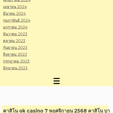
เมษายน 2024
มีนาคม 2024
กุมภาพันธ์ 2024
มกราคม 2024
ธันวาคม 2023
ตุลาคม 2023
กันยายน 2023
สิงหาคม 2023
กรกฎาคม 2023
มิถุนายน 2023
คาสิโน ok casino 7 พฤศจิกายน 2568 คาสิโน บา