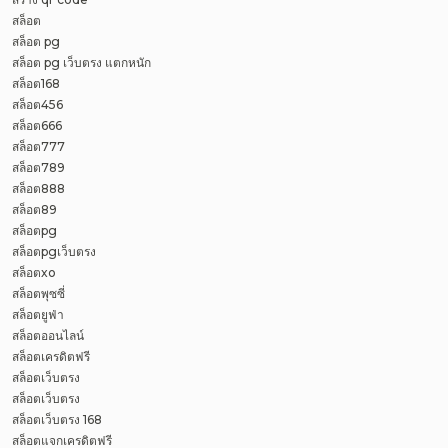
สล็อต
สล็อต pg
สล็อต pg เว็บตรง แตกหนัก
สล็อต168
สล็อต456
สล็อต666
สล็อต777
สล็อต789
สล็อต888
สล็อต89
สล็อตpg
สล็อตpgเว็บตรง
สล็อตxo
สล็อตพุซซี่
สล็อตยูฟ่า
สล็อตออนไลน์
สล็อตเครดิตฟรี
สล็อตเว็บตรง
สล็อตเว็บตรง
สล็อตเว็บตรง 168
สล็อตแจกเครดิตฟรี