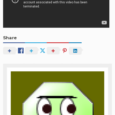
Share