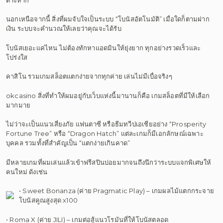
นอกเหนือจากนี้ สิ่งที่ผมจับใจเป็นระบบ “โบนัสอัตโนมัติ” เมื่อใดก็ตามฝาก
เงิน ระบบจะคำนวณให้เลยว่าคุณจะได้รับ
โบนัสเยอะแค่ไหน ไม่ต้องทักหาแอดมินให้ยุ่งยาก ทุกอย่างรวดเร็วและ
โปร่งใส
คาสิโน รวมเกมสล็อตแตกง่ายจากทุกค่าย เล่นไม่มีเบื่อจริงๆ
okcasino สิ่งที่ทำให้ผมอยู่กับเว็บแห่งนี้มานานก็คือ เกมสล็อตที่มีให้เลือก
มากมาย
ไม่ว่าจะเป็นแนวเสี่ยงภัย แฟนตาซี หรือธีมทวีปเอเชียอย่าง “Prosperity
Fortune Tree” หรือ “Dragon Hatch” แต่ละเกมก็มีเอกลักษณ์เฉพาะ
บุคคล รวมทั้งที่สำคัญเป็น “แตกง่ายเกินคาด”
มีหลายเกมที่ผมเล่นแล้วเข้าฟรีสปินบ่อยมากจนถึงนึกว่าระบบแจกพิเศษให้
คนใหม่ ดังเช่น
• Sweet Bonanza (ค่าย Pragmatic Play) – เกมผลไม้แตกกระจาย
โบนัสคูณสูงสุด x100
• Roma X (ค่าย JILI) – เกมต่อสู้แนวโรมันที่ให้โบนัสตลอด