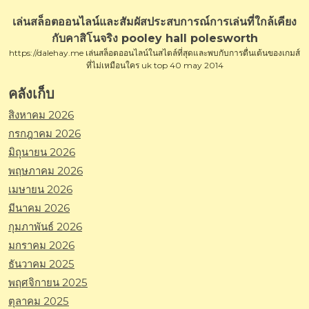
Skip
to
เล่นสล็อตออนไลน์และสัมผัสประสบการณ์การเล่นที่ใกล้เคียง
content
กับคาสิโนจริง pooley hall polesworth
https://dalehay.me เล่นสล็อตออนไลน์ในสไตล์ที่สุดและพบกับการตื่นเต้นของเกมส์
ที่ไม่เหมือนใคร uk top 40 may 2014
คลังเก็บ
สิงหาคม 2026
กรกฎาคม 2026
มิถุนายน 2026
พฤษภาคม 2026
เมษายน 2026
มีนาคม 2026
กุมภาพันธ์ 2026
มกราคม 2026
ธันวาคม 2025
พฤศจิกายน 2025
ตุลาคม 2025